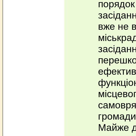
порядок
засідан
вже не 
міськра
засіданн
перешк
ефектив
функціо
місцево
самовря
громади
Майже д