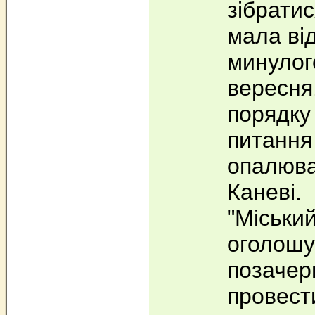
зібратис
мала ві
минулог
вересня
порядку
питання
опалюва
Каневі.
"Міськи
оголошув
позачер
провест