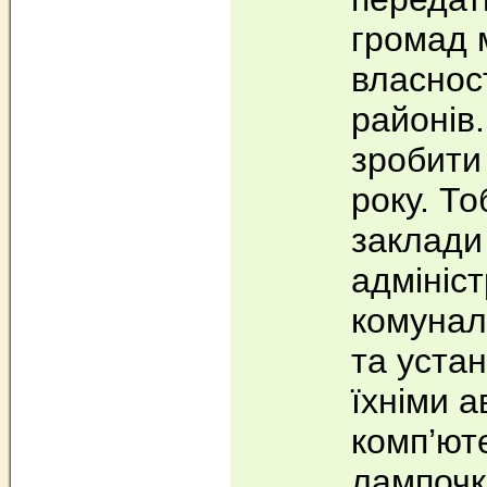
громад 
власност
районів
зробити 
року. То
заклади
адмініст
комунал
та устан
їхніми 
комп’ют
лампочк