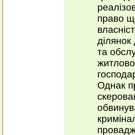
реалізо
право щ
власніс
ділянок
та обсл
житловог
господа
Однак п
скерова
обвинув
криміна
провадж