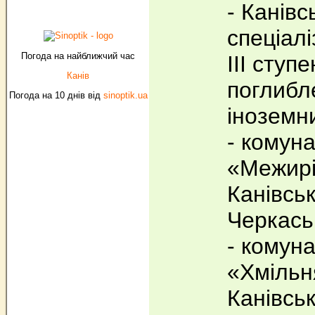
- Канівс
спеціалі
Погода на найближчий час
ІІІ ступ
Канів
поглибл
Погода на 10 днів від
sinoptik.ua
іноземн
- комун
«Межирі
Канівськ
Черкаськ
- комун
«Хмільн
Канівськ