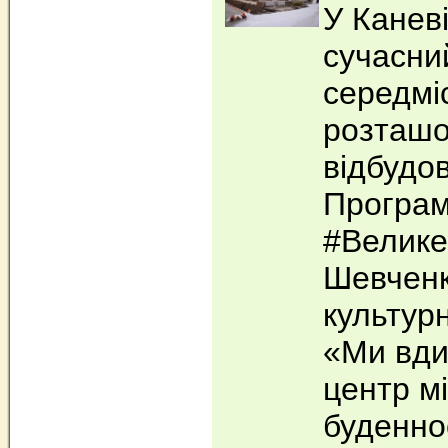
У Канев
сучасни
середміс
розташо
відбудо
Програ
#Велике
Шевченк
культур
«Ми вди
центр мі
буденнос