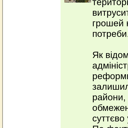
територі
витруси
грошей 
потреби
Як відом
адмініс
реформи
залишил
райони,
обмежен
суттєво