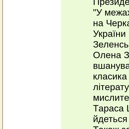
Президе
"У межа
на Черк
України
Зеленсь
Олена З
вшанува
класика 
літерат
мислите
Тараса 
йдеться