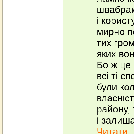
швабрам
і корис
мирно п
тих гром
яких во
Бо ж це 
всі ті с
були ко
власніс
району,
і залиша
Читати..