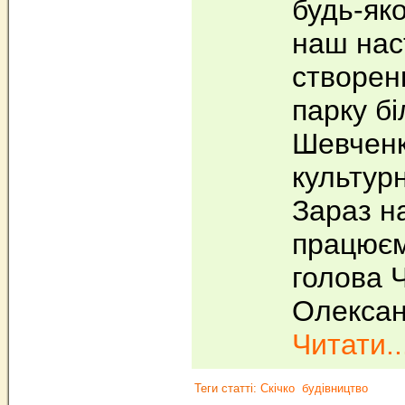
будь-яко
наш нас
створен
парку бі
Шевченк
культурн
Зараз н
працюєм
голова 
Олексан
Читати..
Теги статті:
Скічко
будівництво