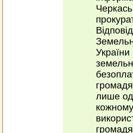
Черкась
прокура
Відпові
Земельн
України
земельн
безопла
громадя
лише од
кожному
викорис
громадя