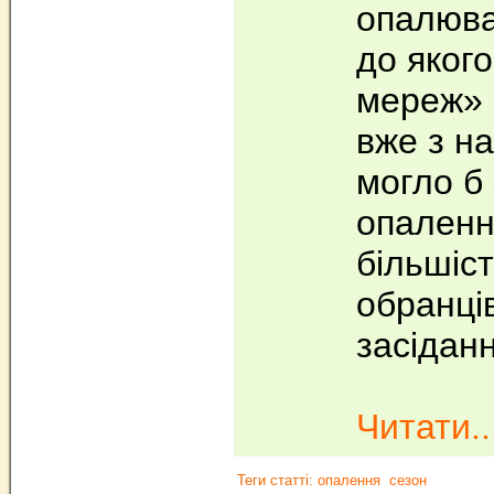
опалюва
до яког
мереж» 
вже з н
могло б
опалення
більшіс
обранців
засіданн
Читати..
Теги статті:
опалення
сезон