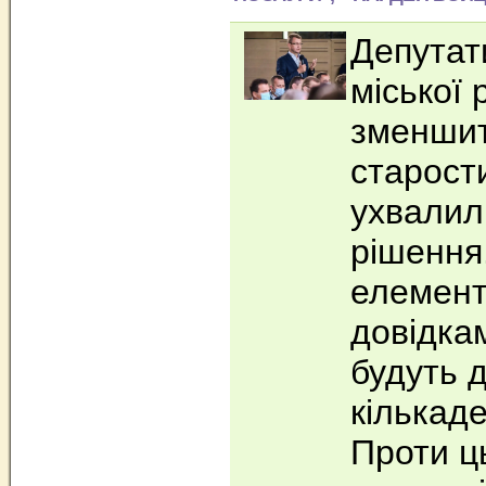
Депутат
міської
зменшит
старости
ухвалил
рішення
елемен
довідка
будуть 
кількаде
Проти ц