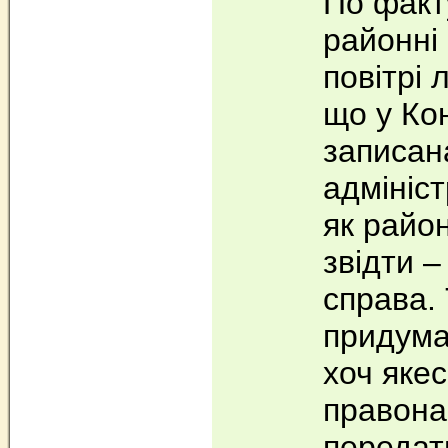
По факт
районні
повітрі 
що у Кон
записан
адмініс
як район
звідти –
справа.
придума
хоч якес
правона
передат