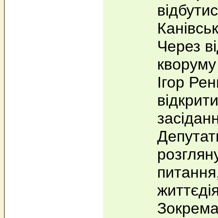
відбутис
Канівськ
Через ві
кворуму
Ігор Рен
відкрити
засіданн
Депутат
розглян
питання,
життєдія
Зокрема