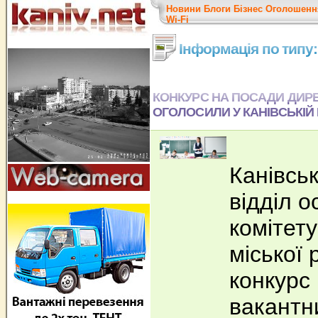
Новини
Блоги
Бізнес
Оголошенн
Wi-Fi
Інформація по типу
КОНКУРС НА ПОСАДИ ДИРЕ
ОГОЛОСИЛИ У КАНІВСЬКІЙ
Канівськ
відділ о
комітету
міської
конкурс
вакантн