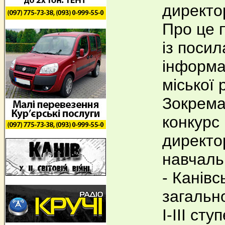
директор
Про це 
із поси
інформа
міської 
Зокрема
конкурс
директо
навчаль
- Канівс
загальн
І-ІІІ сту