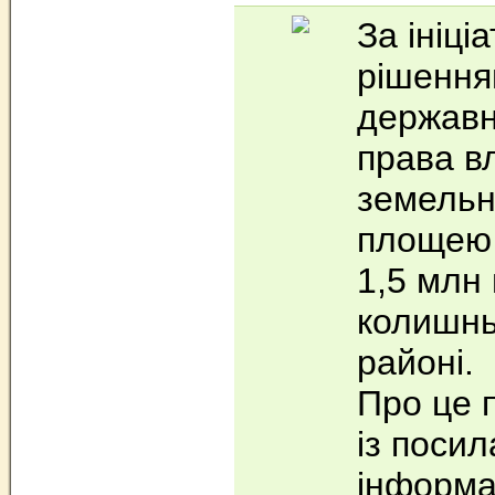
За ініці
рішення
державн
права в
земельн
площею 
1,5 млн 
колишнь
районі.
Про це 
із поси
інформа