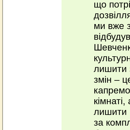
що потрі
дозвілл
ми вже 
відбуду
Шевченк
культур
лишити 
змін – ц
капремо
кімнаті,
лишити 
за компл