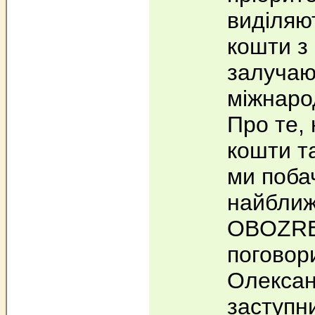
виділяю
кошти з 
залучаю
міжнаро
Про те, 
кошти та
ми поба
найближ
OBOZR
поговори
Олексан
заступн