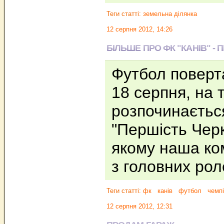
Теги статті:
земельна ділянка
12 серпня 2012, 14:26
БІЛЬШЕ ПРО ФК "КАНІВ" -
Футбол поверта
18 серпня, на
розпочинається
"Першість Черк
якому наша ко
з головних ро
Теги статті:
фк
канів
футбол
чемпі
12 серпня 2012, 12:31