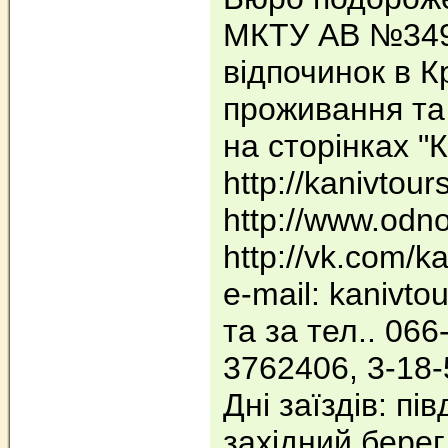
МКТУ АВ №3492
відпочинок в К
проживання та 
на сторінках "
http://kanivtour
http://www.odno
http://vk.com/ka
e-mail: kanivto
та за тел.. 06
3762406, 3-18-
Дні заїздів: пі
західний берег