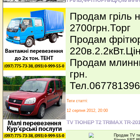
Продам гріль н
2700грн.Торг
Продам фрітюрн
220в.2.2кВт.Цін
Продам млинни
грн.
Тел.06778139
Теги статті:
12 серпня 2012, 20:00
TV ТЮНЕР T2 TRIMAX TR-20
Продам TV тю
Strong SRT-85