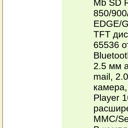
Mb SD 
850/900
EDGE/GP
TFT ди
65536 о
Bluetoot
2.5 мм 
mail, 2.
камера,
Player 1
расшир
MMC/Sec