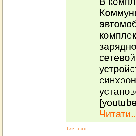
В компл
Коммун
автомо
комплек
зарядно
сетевой
устройс
синхрон
установ
[youtube
Читати..
Теги статті: