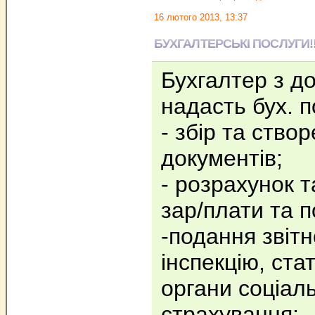
16 лютого 2013, 13:37
БУХГАЛТЕРСЬКІ ПОСЛУГИ!!!!!!!
Бухгалтер з д
надасть бух. п
- збір та ство
документів;
- розрахунок 
зар/плати та п
-подання звітн
інспекцію, ста
органи соціал
страхування;