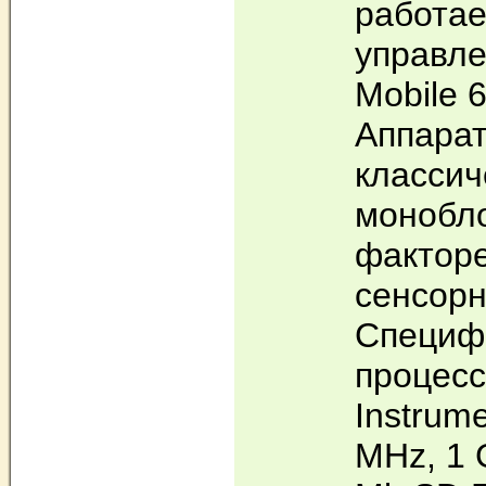
работае
управл
Mobile 6
Аппарат
классич
монобл
факторе
сенсор
Специф
процесс
Instrum
MHz, 1 