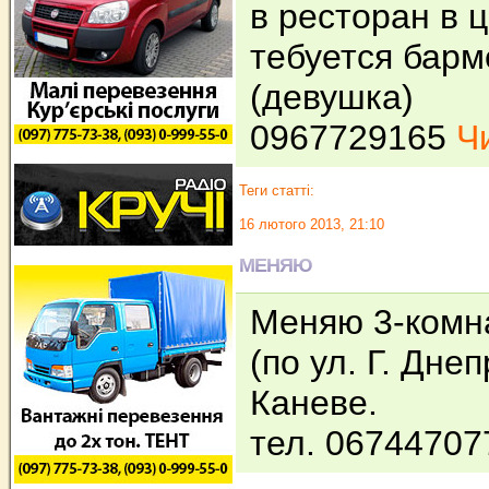
в ресторан в 
тебуется бар
(девушка)
0967729165
Чи
Теги статті:
16 лютого 2013, 21:10
МЕНЯЮ
Меняю 3-комн
(по ул. Г. Дне
Каневе.
тел. 0674470