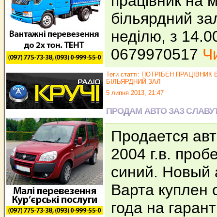
працівник на м
більярдний зал
неділю, з 14.00
0679970517
Чи
Теги статті:
ПОТРІБЕН ПРАЦІВНИК 
БІЛЬЯРДНИЙ ЗАЛ
5 липня 2013, 21:47
ПРОДАМ АВТО ЗАЗ СЛАВУ
Продается авт
2004 г.в. проб
синий. Новый 
Варта куплен
года на гаран