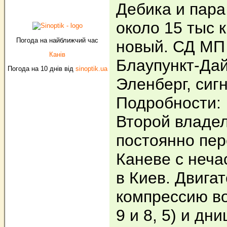
Дебика и пар
около 15 тыс к
Погода на найближчий час
новый. СД МП
Канів
Блаупункт-Дай
Погода на 10 днів від
sinoptik.ua
Эленберг, сиг
Подробности:
Второй владел
постоянно пер
Каневе с неч
в Киев. Двига
компрессию во
9 и 8, 5) и дн