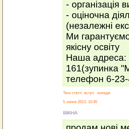
- організація 
- оціночна дія
(незалежні ек
Ми гарантуємо
якісну освіту
Наша адреса: 
161(зупинка "М
телефон 6-23
Теги статті:
вступ
коледж
5 липня 2013, 10:45
ВІКНА
продам нові м