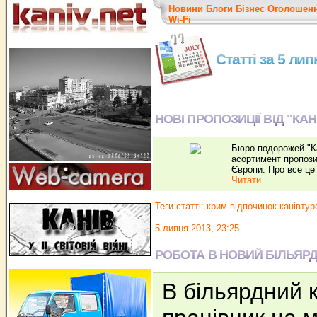
Новини
Блоги
Бізнес
Оголошен
Wi-Fi
Статті за 5 ли
НОВІ ПРОПОЗИЦІЇ ВІД "КА
Бюро подорожей "Ка
асортимент пропозиц
Європи. Про все це н
Читати...
Теги статті:
крим відпочинок канівтур
5 липня 2013, 23:25
РОБОТА В НОВИЙ БІЛЬЯР
В більярдний 