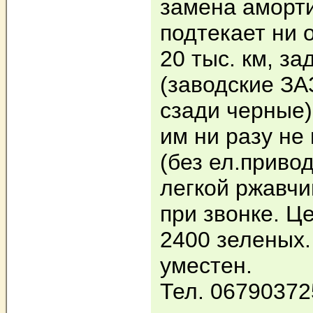
замена аморти
подтекает ни 
20 тыс. км, за
(заводские ЗА
сзади черные)
им ни разу не
(без ел.приво
легкой ржавчи
при звонке. Ц
2400 зеленых.
уместен.
Тел. 06790372