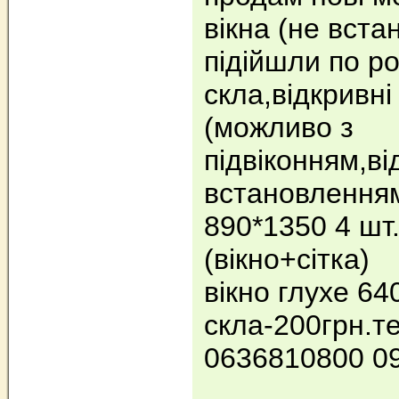
вікна (не вст
підійшли по ро
скла,відкривні
(можливо з
підвіконням,в
встановлення
890*1350 4 шт
(вікно+сітка)
вікно глухе 64
скла-200грн.т
0636810800 0