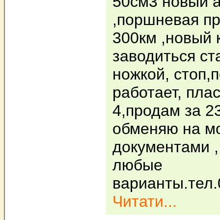
50см3 новый 
,поршневая п
300км ,новый 
заводиться ст
ножкой, стоп,
работает, пла
4,продам за 2
обменяю на м
документами 
любые
варианты.тел
Читати...