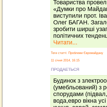
Товариства провели
«Думки про Майда
виступили прот. І
Олег БАГАН. Загал
зробити ширші уза
політичних тенден
Читати...
Теги статті:
Проблеми Євромайдану
11 січня 2014, 16:15
ПРОДАЕТЬСЯ
Будинок з злектро
(умебльований) з 
спорудами (підвал,
вода,евро вікна усі