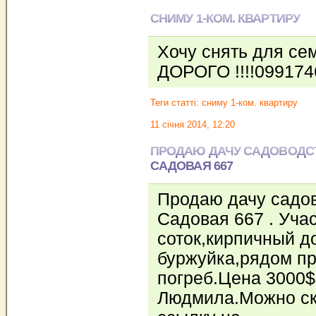
СНИМУ 1-КОМ. КВАРТИРУ
Хочу снять для сем
ДОРОГО !!!!09917
Теги статті:
сниму 1-ком. квартиру
11 січня 2014, 12:20
ПРОДАЮ ДАЧУ САДОВОДС
САДОВАЯ 667
Продаю дачу садо
Садовая 667 . Уча
соток,кирпичный д
буржуйка,рядом пр
погреб.Цена 3000$ 
Людмила.Можно ско