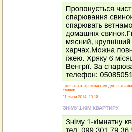
Пропонується чист
спарювання свинок,
спарювать вєтнамок
домашніх свинок.Г
мясний, крупніший
харчах.Можна пов
їжею. Хряку 6 місяц
Венгрії. За спарюв
телефон: 0508505
Теги статті:
хряк/мангал/ для вєтнамс
свинок.
11 січня 2014, 19:18
ЗНІМУ 1-КІМ КВАРТИРУ
Зніму 1-кімнатну кв
тел. 099 301 79 36