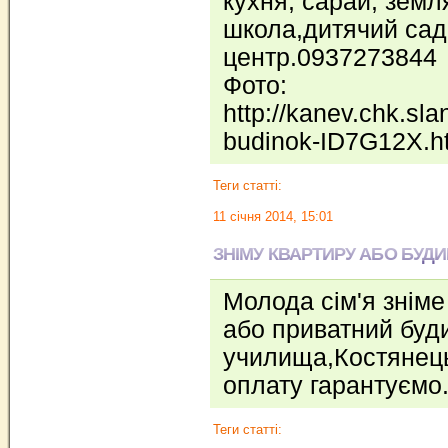
кухня, сарай, земл
школа,дитячий сад
центр.0937273844
Фото:
http://kanev.chk.sl
budinok-ID7G12X.h
Теги статті:
11 січня 2014, 15:01
ЗНІМУ КВАРТИРУ АБО БУДИ
Молода сім'я зніме 
або приватний буди
училища,Костянець
оплату гарантуємо
Теги статті: