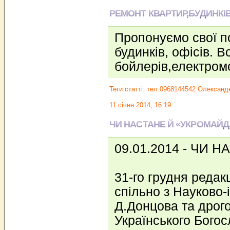
РЕМОНТ КВАРТИР,БУДИНКІВ
Пропонуємо свої п
будинків, офісів. 
бойлерів,електром
Теги статті:
тел.0968144542 Олександ
11 січня 2014, 16:19
ЧИ НАСТАНЕ Й «УКРОМАЙД
09.01.2014 - ЧИ
31-го грудня редак
спільно з Науково-
Д.Донцова та дрог
Українського Богос