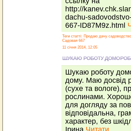
ссылку на
http://kanev.chk.sl
dachu-sadovodstvo-
667-ID87M9z.html
Ч
Теги статті:
Продаю дачу садоводство
Садовая 667
11 січня 2014, 12:05
ШУКАЮ РОБОТУ ДОМОРОБІ
Шукаю роботу домо
дому. Маю досвід р
(сухе та вологе), 
рослинами. Хороше 
для догляду за по
відповідальна, гра
характер, без шкід
Ірина
Читати...