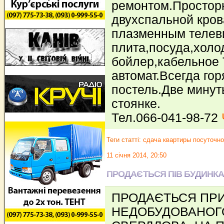
ремонтом.Просторн
двухспальной кро
плазменным телеви
плита,посуда,холо
бойлер,кабельное
автомат.Всегда гор
постель.Две минуты
стоянке.
Тел.066-041-98-72
Теги статті:
сдача квартиры посуточно
11 січня 2014, 20:50
ПРОДАЄТЬСЯ ПІВ БУДИНКА
ПРОДАЄТЬСЯ ПР
НЕДОБУДОВАНОГО