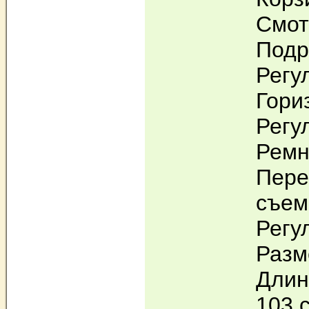
Смот
Подр
Регу
Гори
Регу
Ремн
Пере
съем
Регу
Разм
Длина
103 