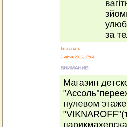
вагіт
зйом
улюб
за т
Теги статті:
2 квітня 2016, 17:04
ВНИМАНИЕ!
Магазин детск
"Ассоль"перее
нулевом этаже
"VIKNAROFF"(т
парикмахерска