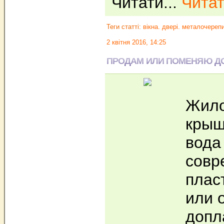
Читати...
Читат
Теги статті:
вікна. двері. металочереп
2 квітня 2016, 14:25
ПРОДАМ ИЛИ ПОМЕНЯЮ ДО
Жило
крыш
вода
совр
плас
или 
допл