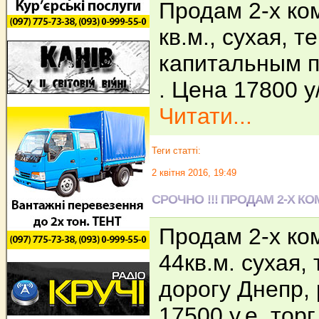
Продам 2-х ком.
кв.м., сухая, 
капитальным п
. Цена 17800 у
Читати...
Теги статті:
2 квітня 2016, 19:49
СРОЧНО !!! ПРОДАМ 2-Х КО
Продам 2-х ком.
44кв.м. сухая,
дорогу Днепр,
17500 у.е. торг