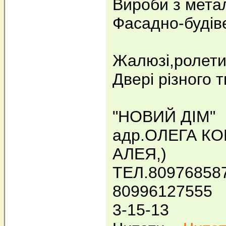
Вироби з метал
Фасадно-будiве
Жалюзi,ролети
Дверi рiзного 
"НОВИЙ ДIМ"
адр.ОЛЕГА К
АЛЕЯ,)
ТЕЛ.80976858
80996127555
3-15-13