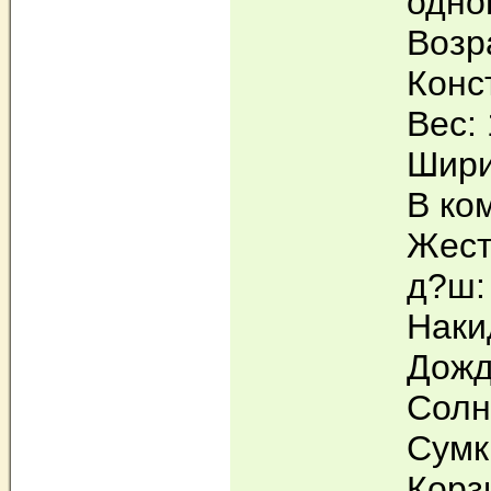
одно
Возр
Конс
Вес: 
Шири
В ко
Жест
д?ш:
Наки
Дожд
Солн
Сумк
Корз