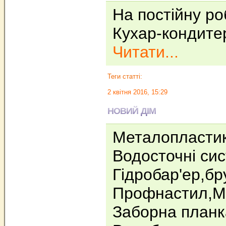
На постійну роб
Кухар-кондите
Читати...
Теги статті:
2 квітня 2016, 15:29
НОВИЙ ДІМ
Металопластик
Водосточнi си
Гiдробар'eр,бр
Профнастил,М
Заборна планк