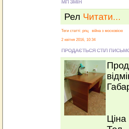
МП ЗМІН
Рел
Читати...
Теги статті:
рпц
війна з московією
2 квітня 2016, 10:34
ПРОДАЄТЬСЯ СТІЛ ПИСЬМ
Прод
відмі
Габа
Ціна 