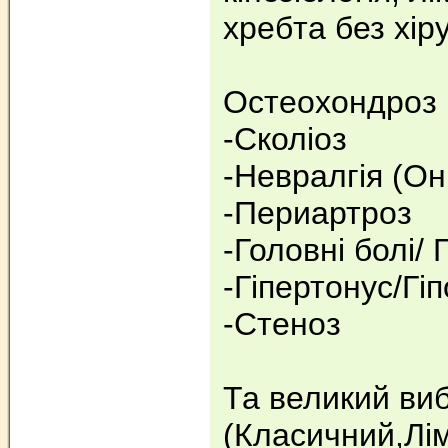
хребта без хір
Остеохондроз
-Сколіоз
-Невралгія (Он
-Периартроз
-Головні болі/
-Гіпертонус/Гі
-Стеноз
Та великий ви
(Класичний,Лі