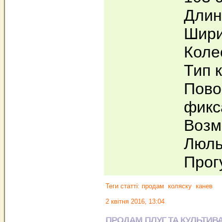
Длин
Шири
Коле
Тип 
Пово
фикс
Возм
Люль
Прог
Теги статті:
продам
коляску
канев
2 квітня 2016, 13:04
ПРОДАМ ПЛУГ ТА КУЛЬТИВ