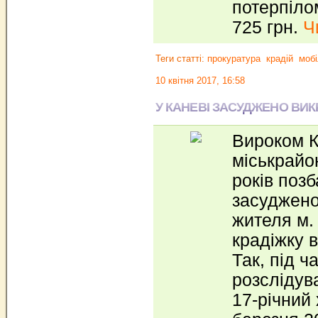
потерпіло
725 грн.
Ч
Теги статті:
прокуратура
крадій
мобі
10 квітня 2017, 16:58
У КАНЕВІ ЗАСУДЖЕНО ВИ
Вироком К
міськрайо
років поз
засуджено
жителя м. 
крадіжку 
Так, під ч
розслідув
17-річний