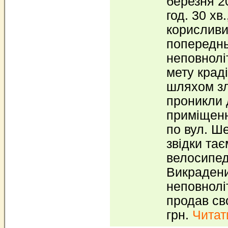
березня 2
год. 30 хв
корисливи
попереднь
неповнолі
мету крад
шляхом зл
проникли 
приміщенн
по вул. Ше
звідки та
велосипед
Викраден
неповнолі
продав св
грн.
Читати