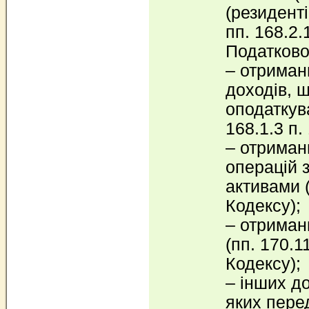
(резиденті
пп. 168.2.1
Податково
– отриман
доходів, 
оподаткув
168.1.3 п.
– отриман
операцій 
активами (
Кодексу);
– отриман
(пп. 170.11
Кодексу);
– інших д
яких пере