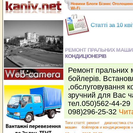
Новини
Блоги
Бізнес
Оголошен
Wi-Fi
Статті за 10 кв
РЕМОНТ ПРАЛЬНИХ МАШИН
КОНДИЦІОНЕРІВ
Ремонт пральних 
бойлерів. Встано
,обслуговування к
зручний для Вас ч
тел.050)562-44-29
098)296-25-32
Чита
Теги статті:
ремонт
диагностика ст
машин
бойлеров и кондиционеров 