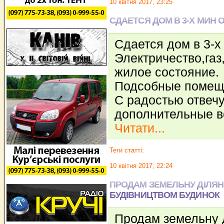
10 квітня 2017, 23:25
СДАЕТСЯ ДОМ В 3-Х МИН О
Сдается дом в 3-х
Электричество,газ
жилое состояние.
Подсобные помеще
С радостью отвечу
дополнительные в
Читати...
Теги статті:
10 квітня 2017, 22:24
ПРОДАМ ЗЕМЕЛЬНУ ДІЛЯН
БУДІВНИЦТВОМ БУДИНОК
Продам земельну д