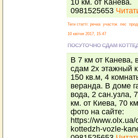
10 км. от Канева.
0981525653
Читати
Теги статті:
речка
участок
лес
про
10 квітня 2017, 15:47
ПОСУТОЧНО СДАМ КОТТЕ
В 7 км от Канева, 
сдам 2х этажный к
150 кв.м, 4 комна
веранда. В доме г
вода, 2 сан.узла, 
км. от Киева, 70 к
фото на сайте:
https://www.olx.ua
kottedzh-vozle-kan
0981525653
Читати