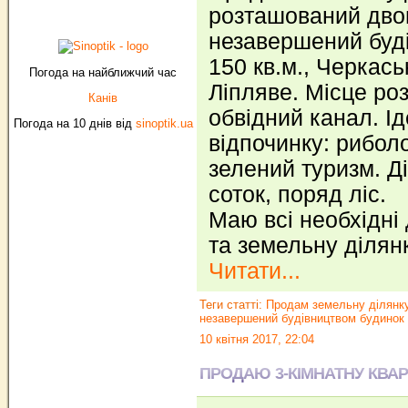
розташований дво
незавершений буд
150 кв.м., Черкась
Погода на найближчий час
Ліпляве. Місце ро
Канів
обвідний канал. І
Погода на 10 днів від
sinoptik.ua
відпочинку: рибол
зелений туризм. Д
соток, поряд ліс.
Маю всі необхідні
та земельну ділян
Читати...
Теги статті:
Продам земельну ділянку
незавершений будівництвом будинок
10 квітня 2017, 22:04
ПРОДАЮ 3-КІМНАТНУ КВА