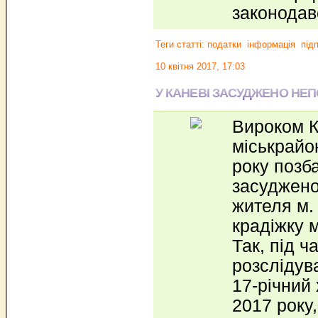
законодав
Теги статті:
податки
інформація
під
10 квітня 2017, 17:03
У КАНЕВІ ЗАСУДЖЕНО НЕП
Вироком К
міськрайо
року позб
засуджено
жителя м. 
крадіжку 
Так, під ч
розслідув
17-річний 
2017 року,