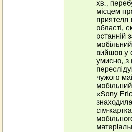
хв., пере
місцем пр
приятеля 
області, 
останній 
мобільний
вийшов у 
умисно, з
пересліду
чужого ма
мобільний
«Sony Eric
знаходила
сім-картк
мобільного
матеріаль