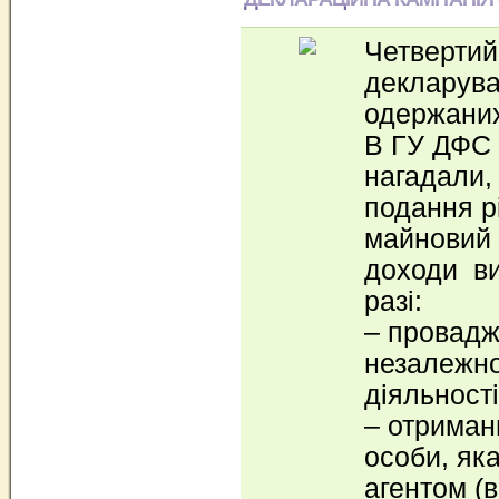
Четвертий
декларува
одержаних
В ГУ ДФС 
нагадали, 
подання р
майновий 
доходи ви
разі:
– провадж
незалежно
діяльності
– отриманн
особи, як
агентом (в