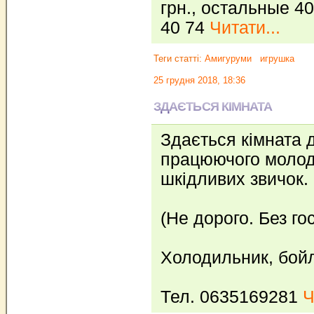
грн., остальные 40
40 74
Читати...
Теги статті:
Амигуруми
игрушка
25 грудня 2018, 18:36
ЗДАЄТЬСЯ КІМНАТА
Здається кімната 
працюючого молодо
шкідливих звичок.
(Не дорого. Без го
Холодильник, бойле
Тел. 0635169281
Ч