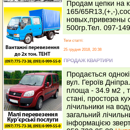
Продам цепки на 
165/65R13,(+,-),со
новых,привезены 
500гр.Тел. 097-14
Теги статті:
25 грудня 2018, 20:38
ПРОДАЖ КВАРТИРИ
Продається однокі
вул. Героїв Дніпра
площа - 34.9 м2 ,
стані, простора к
лічильники на вод
загальний лічильн
інформацією звер