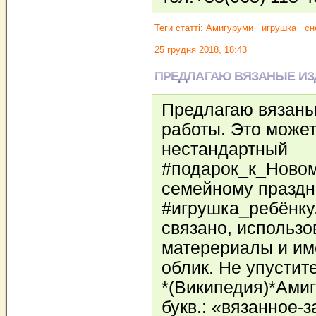
Теги статті:
Амигуруми
игрушка
сн
25 грудня 2018, 18:43
ПРЕДЛАГАЮ ВЯЗАНЫЕ ИЗ
Предлагаю вязаны
работы. Это может
нестандартный
#подарок_к_Новом
семейному праздни
#игрушка_ребёнку
связано, использ
матерериалы и и
облик. Не упустит
*(Википедия)*Амиг
букв.: «вязанное-