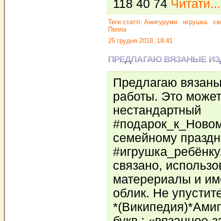
118 40 74
Читати...
Теги статті:
Амигуруми
игрушка
св
Пеппа
25 грудня 2018, 18:41
ПРЕДЛАГАЮ ВЯЗАНЫЕ ИЗ
Предлагаю вязаны
работы. Это может
нестандартный
#подарок_к_Новом
семейному праздни
#игрушка_ребёнку
связано, использ
матерериалы и и
облик. Не упустит
*(Википедия)*Амиг
букв.: «вязанное-