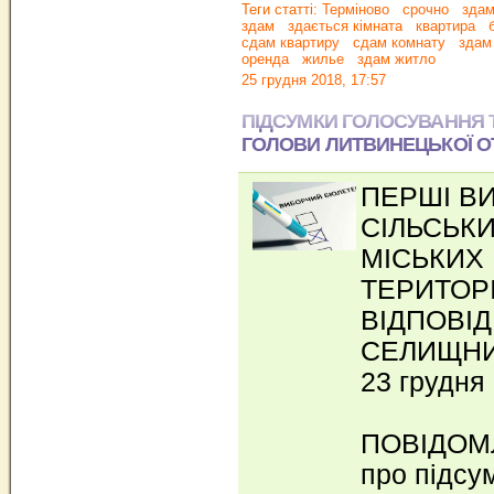
Теги статті:
Терміново
срочно
здам
здам
здається кімната
квартира
б
сдам квартиру
сдам комнату
здам 
оренда
жилье
здам житло
25 грудня 2018, 17:57
ПІДСУМКИ ГОЛОСУВАННЯ Т
ГОЛОВИ ЛИТВИНЕЦЬКОЇ О
ПЕРШІ В
СІЛЬСЬК
МІСЬКИХ
ТЕРИТОР
ВІДПОВІД
СЕЛИЩНИ
23 грудня
ПОВІДОМ
про підсу