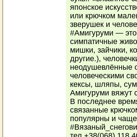
японское искусств
или крючком мале
зверушек и челов
#Амигуруми — это
симпатичные живот
мишки, зайчики, к
другие.), человечк
неодушевлённые 
человеческими св
кексы, шляпы, сум
Амигуруми вяжут 
В последнее врем
связанные крючко
популярны и чаще
#Вязаный_снегови
тел.+38(068) 118 