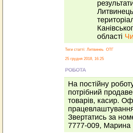
результат
Литвинець
територіа
Канівсько
області
Чи
Теги статті:
Литвинеь
ОТГ
25 грудня 2018, 16:25
РОБОТА
На постійну роботу
потрібний продав
товарів, касир. Оф
працевлаштування
Звертатись за но
7777-009, Марина 