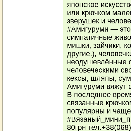
японское искусств
или крючком мале
зверушек и челов
#Амигуруми — это
симпатичные живот
мишки, зайчики, к
другие.), человечк
неодушевлённые 
человеческими св
кексы, шляпы, сум
Амигуруми вяжут 
В последнее врем
связанные крючко
популярны и чаще
#Вязаный_мини_пи
80грн тел.+38(068