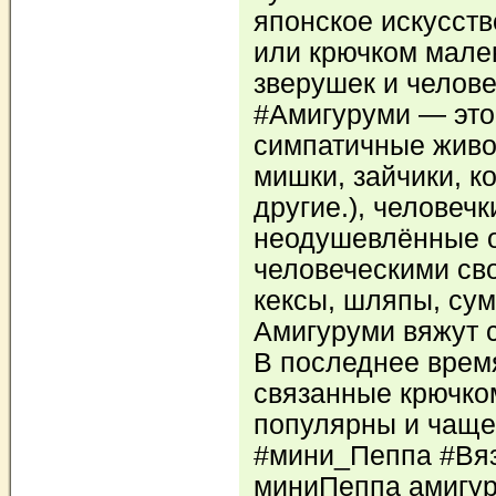
японское искусств
или крючком мале
зверушек и челов
#Амигуруми — это
симпатичные живот
мишки, зайчики, к
другие.), человечк
неодушевлённые 
человеческими св
кексы, шляпы, сум
Амигуруми вяжут 
В последнее врем
связанные крючко
популярны и чаще
#мини_Пеппа #Вя
миниПеппа амигур