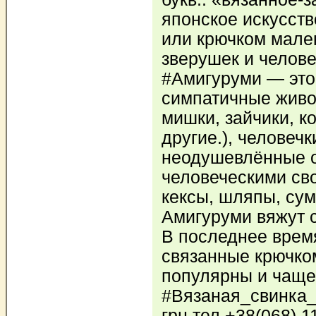
японское искусств
или крючком мале
зверушек и челов
#Амигуруми — это
симпатичные живот
мишки, зайчики, к
другие.), человечк
неодушевлённые 
человеческими св
кексы, шляпы, сум
Амигуруми вяжут 
В последнее врем
связанные крючко
популярны и чаще
#Вязаная_свинка_
грн тел.+38(068) 1