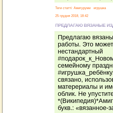
Теги статті:
Амигуруми
игрушка
25 грудня 2018, 18:42
ПРЕДЛАГАЮ ВЯЗАНЫЕ ИЗ
Предлагаю вязаны
работы. Это может
нестандартный
#подарок_к_Новом
семейному праздни
#игрушка_ребёнку
связано, использ
матерериалы и и
облик. Не упустит
*(Википедия)*Амиг
букв.: «вязанное-