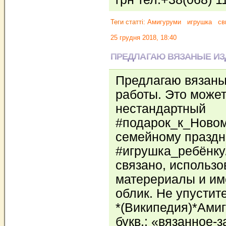
Теги статті:
Амигуруми
игрушка
св
25 грудня 2018, 18:40
ПРЕДЛАГАЮ ВЯЗАНЫЕ ИЗ
Предлагаю вязаны
работы. Это может
нестандартный
#подарок_к_Новом
семейному праздни
#игрушка_ребёнку
связано, использ
матерериалы и и
облик. Не упустит
*(Википедия)*Амиг
букв.: «вязанное-