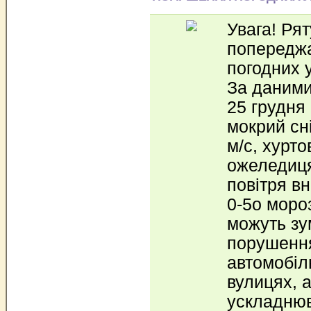
Увага! Ря
попереджа
погодних 
За даними
25 грудня
мокрий сні
м/с, хурто
ожеледиця
повітря вн
0-5о мороз
можуть зу
порушення
автомобіл
вулицях, 
ускладнюв