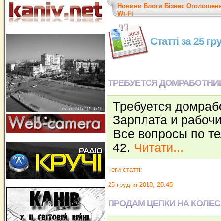
Новини
Блоги
Бізнес
Оголошен
Wi-Fi
Статті за 25 гр
ТРЕБУЕТСЯ ДОМРАБОТНИ
Требуется домраб
Зарплата и рабоч
Все вопросы по т
42.
Читати...
Теги статті:
25 грудня 2018, 20:45
ПРОДАМ ЦЕПКИ НА КОЛЕС