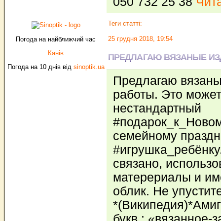
050 732 25 38
Чита
Теги статті:
25 грудня 2018, 19:54
Погода на найближчий час
Канів
ПРЕДЛАГАЮ ВЯЗАНЫЕ ИЗ
Погода на 10 днів від
sinoptik.ua
Предлагаю вязаны
работы. Это может
нестандартный
#подарок_к_Новом
семейному праздни
#игрушка_ребёнку
связано, использ
матерериалы и и
облик. Не упустит
*(Википедия)*Амиг
букв.: «вязанное-