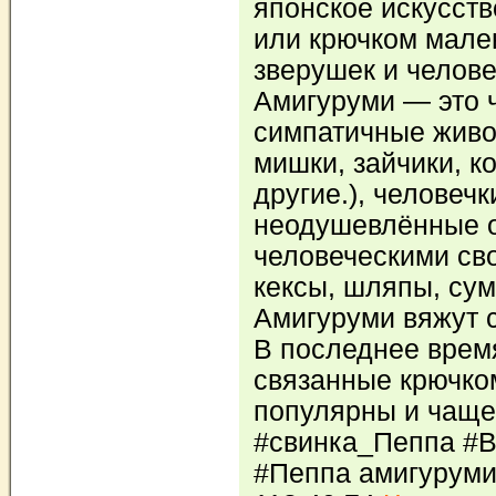
японское искусств
или крючком мале
зверушек и челов
Амигуруми — это 
симпатичные живот
мишки, зайчики, к
другие.), человечк
неодушевлённые 
человеческими св
кексы, шляпы, сум
Амигуруми вяжут 
В последнее врем
связанные крючко
популярны и чаще
#свинка_Пеппа #В
#Пеппа амигуруми 