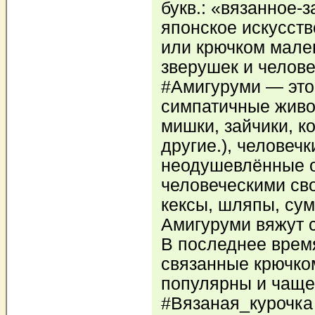
букв.: «вязанное-
японское искусств
или крючком мале
зверушек и челов
#Амигуруми — это
симпатичные живот
мишки, зайчики, к
другие.), человечк
неодушевлённые 
человеческими св
кексы, шляпы, сум
Амигуруми вяжут 
В последнее врем
связанные крючко
популярны и чаще
#Вязаная_курочка 