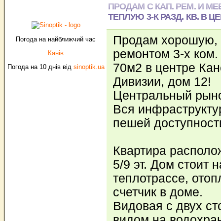
ПРОДАМ С КАП. РЕМ. И 
ТЕПЛУЮ 3-К РАЗД. КВ. В Ц
Продам хорошую, 
Погода на найближчий час
ремонтом 3-х ком.
Канів
70м2 в центре Кан
Погода на 10 днів від
sinoptik.ua
Дивизии, дом 12!
Центральный рын
Вся инфраструктур
пешей доступност
Квартира располо
5/9 эт. Дом стоит 
теплотрассе, ото
счетчик в доме.
Видовая с двух ст
видом на водохра