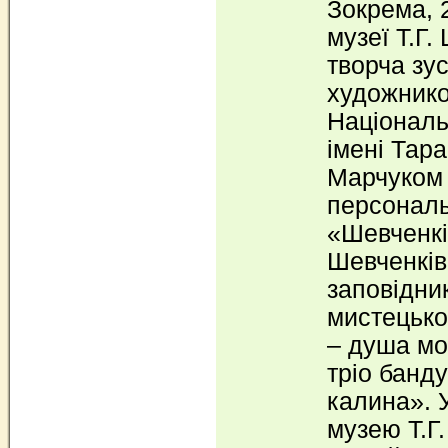
Зокрема, 2
музеї Т.Г
творча зус
художнико
Національ
імені Тар
Марчуком (
персональ
«Шевченкіа
Шевченків
заповідник
мистецько
– душа мо
тріо банд
калина». 
музею Т.Г