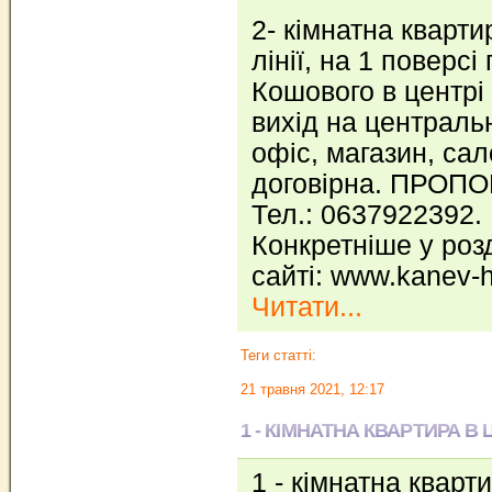
2- кімнатна кварти
лінії, на 1 поверсі
Кошового в центрі 
вихід на централь
офіс, магазин, сал
договірна. ПРОП
Тел.: 0637922392.
Конкретніше у розд
сайті: www.kanev-
Читати...
Теги статті:
21 травня 2021, 12:17
1 - КІМНАТНА КВАРТИРА В
1 - кімнатна кварт