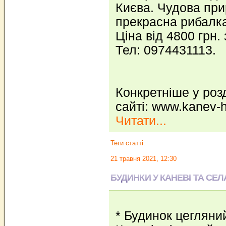
Києва. Чудова прир
прекрасна рибалка
Ціна від 4800 грн. 
Тел: 0974431113.
Конкретніше у розд
сайті: www.kanev-
Читати...
Теги статті:
21 травня 2021, 12:30
БУДИНКИ У КАНЕВІ ТА СЕ
* Будинок цегляни