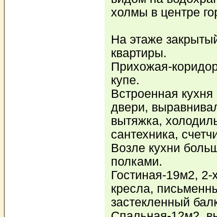
холмы в центре го
На этаже закрытый
квартиры.
Прихожая-коридор
купе.
Встроенная кухня 
двери, выравнивал
вытяжка, холодиль
сантехника, счетчи
Возле кухни боль
полками.
Гостиная-19м2, 2-
кресла, письменны
застекленный балк
Спальная-12м2, в