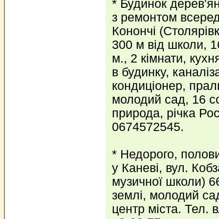
* Будинок дерев'я
з ремонтом всереди
Конончі (Столярівк
300 м від школи, 1
м., 2 кімнати, кухн
в будинку, каналіз
кондиціонер, прал
молодий сад, 16 с
природа, річка Рос
0674572545.
* Недорого, полов
у Каневі, вул. Коб
музичної школи) 66
землі, молодий сад
центр міста. Тел. 