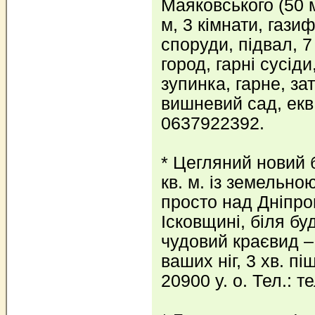
Маяковського (50 м
м, 3 кімнати, газиф
споруди, підвал, 7
город, гарні сусіди
зупинка, гарне, за
вишневий сад, екв. 
0637922392.
* Цегляний новий
кв. м. із земельно
просто над Дніпром
Ісковщині, біля буд
чудовий краєвид –
ваших ніг, 3 хв. пі
20900 у. о. Тел.: т