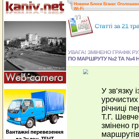
Новини
Блоги
Бізнес
Оголошен
Wi-Fi
Статті за 21 т
УВАГА! ЗМІНЕНО ГРАФІК Р
ПО МАРШРУТУ №2 ТА №4 НА
У зв’язку 
урочистих 
річниці п
Т.Г. Шевче
змінено г
маршрутів