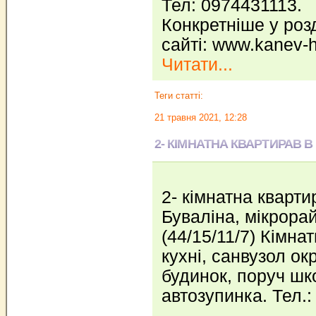
Тел: 0974431113.
Конкретніше у розд
сайті: www.kanev-
Читати...
Теги статті:
21 травня 2021, 12:28
2- КІМНАТНА КВАРТИРАВ В
2- кімнатна кварти
Буваліна, мікрора
(44/15/11/7) Кімнат
кухні, санвузол о
будинок, поруч шк
автозупинка. Тел.