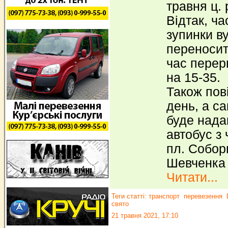
травня ц. 
Відтак, ча
зупинки в
переносить
час перер
на 15-35.
Також пов
день, а са
буде нада
автобус з
пл. Собор
Шевченка 
Читати...
Теги статті:
транспорт
перевезення
свято
21 травня 2021, 17:10