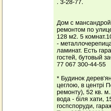
. 3-28-77.
Дом с мансандрой
ремонтом по улиц
128 м2. 5 комнат.
- металлочерепица
ламинат. Есть гар
гостей, бутовый за
77 067 300-44-55
* Будинок дерев'я
цеглою, в центрі П
ремонту), 52 кв. м.
вода - біля хати, 1
госпспоруди, гаражі