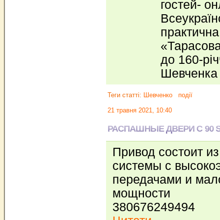
гостей- он
Всеукраїн
практична
«Тарасова 
до 160-рі
Шевченка 
Теги статті:
Шевченко
події
21 травня 2021, 10:40
РАСПАШНЫЕ ДВЕРИ C 90 
Привод состоит и
системы с высок
передачами и ма
мощности
380676249494