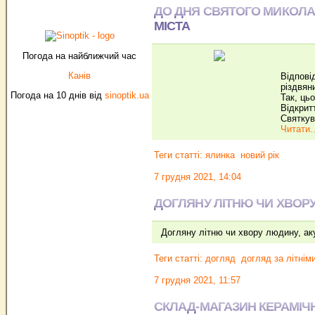
ДО ДНЯ СВЯТОГО МИКОЛА
МІСТА
Погода на найближчий час
Канів
Відпові
різдвян
Погода на 10 днів від
sinoptik.ua
Так, ць
Відкрит
Святкув
Читати..
Теги статті:
ялинка
новий рік
7 грудня 2021, 14:04
ДОГЛЯНУ ЛІТНЮ ЧИ ХВОР
Догляну літню чи хвору людину, аку
Теги статті:
догляд
догляд за літні
7 грудня 2021, 11:57
СКЛАД-МАГАЗИН КЕРАМІЧ