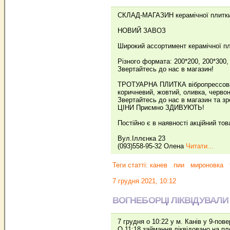
СКЛАД-МАГАЗИН керамічної плитки 
НОВИЙ ЗАВОЗ
Широкий ассортимент керамічної пли
Різного формата: 200*200, 200*300, 
Звертайтесь до нас в магазин!
ТРОТУАРНА ПЛИТКА вібропрессована в
коричневий, жовтий, оливка, червон
Звертайтесь до нас в магазин та зр
ЦІНИ Приємно ЗДИВУЮТЬ!
Постійно є в наявності акційний това
Вул.Іллєнка 23
(093)558-95-32 Олена
Читати...
Теги статті:
канев
пии
мироновка
7 грудня 2021, 10:12
ВОГНЕБОРЦІ ЛІКВІДУВАЛИ
7 грудня о 10:22 у м. Канів у 9-по
О 11:18 займання ліквідовано на пл