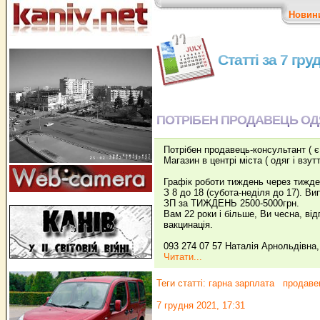
Новин
Статті за 7 гру
ПОТРІБЕН ПРОДАВЕЦЬ ОДЯ
Потрібен продавець-консультант ( є 
Магазин в центрі міста ( одяг і взут
Графік роботи тиждень через тижде
З 8 до 18 (субота-неділя до 17). В
ЗП за ТИЖДЕНЬ 2500-5000грн.
Вам 22 роки і більше, Ви чесна, ві
вакцинація.
093 274 07 57 Наталія Арнольдівна,
Читати...
Теги статті:
гарна зарплата
продаве
7 грудня 2021, 17:31