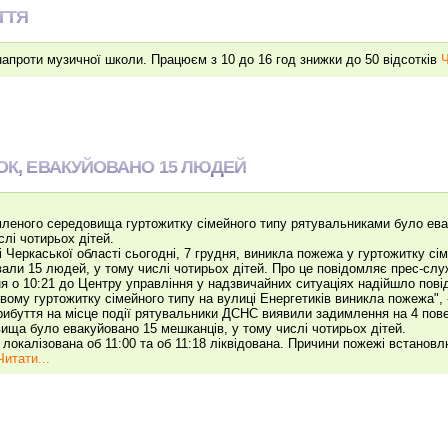
ТТЯ
апроти музичної школи. Працюєм з 10 до 16 год знижки до 50 відсотків
Ч
ТОК, ЕВАКУЙОВАНО 15 ЛЮДЕЙ
мленого середовища гуртожитку сімейного типу рятувальниками було ева
слі чотирьох дітей.
і Черкаської області сьогодні, 7 грудня, виникла пожежа у гуртожитку сі
али 15 людей, у тому числі чотирьох дітей. Про це повідомляє прес-сл
ня о 10:21 до Центру управління у надзвичайних ситуаціях надійшло пові
вому гуртожитку сімейного типу на вулиці Енергетиків виникла пожежа", 
рибуття на місце події рятувальники ДСНС виявили задимлення на 4 повер
ища було евакуйовано 15 мешканців, у тому числі чотирьох дітей.
локалізована об 11:00 та об 11:18 ліквідована. Причини пожежі встано
Читати...