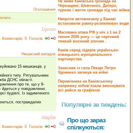
Як живе Канівська громада на
Черкащині: Шевченко, Дніпро,
Оголошення
туризм і життя громади під час війни
итати...
Напроти автовокзалу у Каневі
встановили рамку-розпилювач води
Dymon
Масована атака РФ у ніч з 1 на 2
липня 2026 року — це черговий
Коментарів: 0
Голосів:
0
0
тяжкий воєнний злочин .
Канів серед лідерів українсько-
Нещасний випадок
німецького муніципального
партнерства
куйовано 15 мешканців, у
Захисник із села Пекарі Петро
Удовенко загинув на війні
мейного типу. Рятувальники
ужба ДСНС області.
Перевізника на Канівському
домлення про те, що у 9-
напрямку зобов’язали виконувати
- йдеться у повідомленні.
всі рейси за графіком
сі будівлі. Із задимленого
влюються, постраждалих
Популярні за тиждень:
WayBe
Про що зараз
спілкуються:
Коментарів: 0
Голосів:
0
0