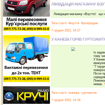
ЛІКВІДАЦІЯ МАГАЗИНУ ВЗУ
Ліквідация магазину «Взуття》 що н
Теги статті:
#взуття
#розпродаж
7 грудня 2021, 14:27
У КАНЕВІ ГОРІВ ГУРТОЖИ
Із зади
тому чи
У Канев
евакуюв
"7 груд
поверхо
Після п
середов
Пожежа 
немає.
Теги статті:
пожежа
гуртожиток
7 грудня 2021, 14:18