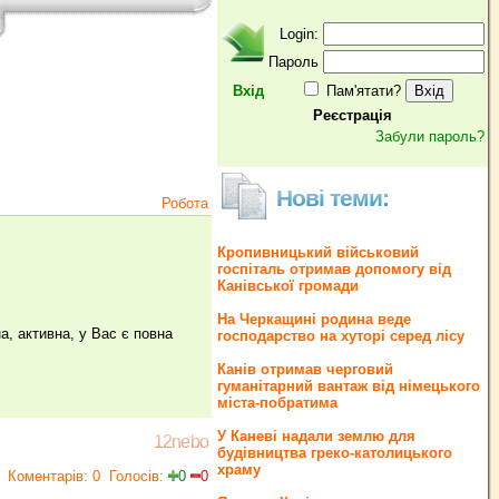
Login:
Пароль
Вхід
Пам'ятати?
Реєстрація
Забули пароль?
Нові теми:
Робота
Кропивницький військовий
госпіталь отримав допомогу від
Канівської громади
На Черкащині родина веде
а, активна, у Вас є повна
господарство на хуторі серед лісу
Канів отримав черговий
гуманітарний вантаж від німецького
міста-побратима
У Каневі надали землю для
12nebo
будівництва греко‐католицького
храму
Коментарів: 0
Голосів:
0
0