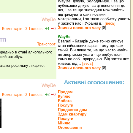
WayBe, дякую, Володимире. І за цю
публікацію дякую, за ці пояснення до
неї, і за те що знаходиш можливість
підтримувати сайт новими
матеріалами, і за твою особисту участь
WayBe
у захисті нас і України в..
[весь]
Звички воєнного часу
[8]
Коментарів: 0
Голосів:
1
0
WayBe
ДТП
Взагалі - Казарін дуже точно описує
Транспорт
стан військових зараз. Тому що сам
такий. Він пише те, на що часто навіть
ередньо в стані алкогольного
не звертаємо уваги - це відбується
овий автобус.
само по собі, природньо. Від життя яке
живеш, від ..
[весь]
багатопрофільну лікарню.
Звички воєнного часу
[8]
Активні оголошення:
WayBe
Продам
Коментарів: 0
Голосів:
2
0
Куплю
Робота
Послуги
Продается дом
Здам квартиру
Послуги
Міняю
Оголошення