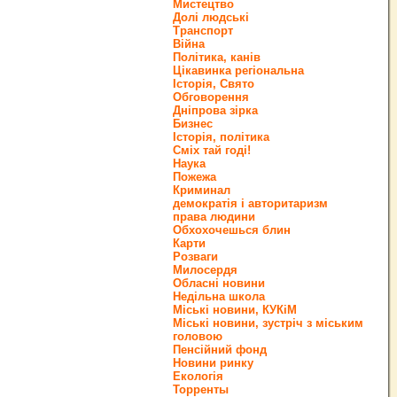
Мистецтво
Долі людські
Транспорт
Війна
Політика, канів
Цікавинка регіональна
Історія, Свято
Обговорення
Дніпрова зірка
Бизнес
Історія, політика
Сміх тай годі!
Наука
Пожежа
Криминал
демократія і авторитаризм
права людини
Обхохочешься блин
Карти
Розваги
Милосердя
Обласні новини
Недільна школа
Міські новини, КУКіМ
Міські новини, зустріч з міським
головою
Пенсійний фонд
Новини ринку
Екологія
Торренты