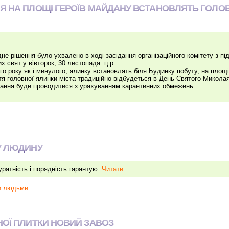
Я НА ПЛОЩІ ГЕРОЇВ МАЙДАНУ ВСТАНОВЛЯТЬ ГОЛО
дне рішення було ухвалено в ході засідання організаційного комітету з пі
их свят у вівторок, 30 листопада ц.р.
ого року як і минулого, ялинку встановлять біля Будинку побуту, на площ
тя головної ялинки міста традиційно відбудеться в День Святого Миколая 
ання буде проводитися з урахуванням карантинних обмежень.
.
У ЛЮДИНУ
ратність і порядність гарантую.
Читати...
ми людьми
НОЇ ПЛИТКИ НОВИЙ ЗАВОЗ