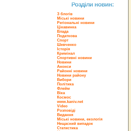
Розділи новин:
З блогів
Міські новини
Регіональні новини
Цікавинка
Влада
Податкова
Спорт
Шевченко
Історія
Кримінал
Спортивні новини
Новини
Анонси
Районні новини
Новини району
Вибори
Політика
Флейм
Віка
Космос
www.kaniv.net
Video
Розповіді
Видання
Міські новини, екологія
Нещасний випадок
Статистика