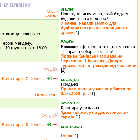
ВНУ ЯЛИНКУ
slavikf
Міські
Про яку ділянку мова, який бюджет
новини
будівництва і хто донор?
У Каневі надали землю для
будівництва греко‐католицького
храму
[1]
дготовки до новорічно-
WayBe
і Героїв Майдану.
Вражаюче фото до статті, прямо все є
– 19 грудня ц.р. о 18-00.
- і Тарас, і собор, і гес, все!
Як живе Канівська громада на
Черкащині: Шевченко, Дніпро,
туризм і життя громади під час війни
WayBe
[1]
Коментарів: 2
Голосів:
1
0
sevas_ua
Продано!
Продам пральну машину Samsung
3.5кг.2500 грн.
[1]
Оголошення
sevas_ua
Квартира уже здана.
Здам квартиру на довготривалий
SergiyM
термін
[1]
Коментарів: 0
Голосів:
0
0
святослав
Гопак
[1]