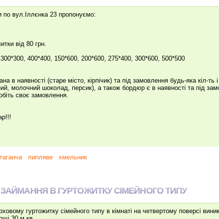
по вул.Іллєнка 23 пропонуємо:
тки від 80 грн.
300*300, 400*400, 150*600, 200*600, 275*400, 300*600, 500*500
 наявності (старе місто, кірпічик) та під замовлення будь-яка кіл-ть і 
ий, молочний шоколад, персик), а також бордюр є в наявності та під зам
обіть своє замовлення.
р!!!
таганча
липляве
хмельник
 ЗАЙМАННЯ В ГУРТОЖИТКУ СІМЕЙНОГО ТИПУ
верховому гуртожитку сімейного типу в кімнаті на четвертому поверсі вин
ощі 30 м кв.