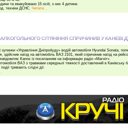
ини та евакуйовано 15 осіб, з них 4 дитини.
 од. техніки ДСНС.
Читати...
НІ АЛКОГОЛЬНОГО СП’ЯНІННЯ СПРИЧИНИВ У КАНЕВІ 
і зупинки «Управління Дніпробуду» водій автомобіля Hyundai Sonata, поп
ня, здійснив наїзд на автомобіль ВАЗ 2101, який спричинив наїзд на рейс
повідомляє Kanos із посиланням на інформацію радіо «Магніт».
втомобіля ВАЗ з травмами середньої тяжкості доставлений в Канівську 
 події тривають слідчі дії.
.