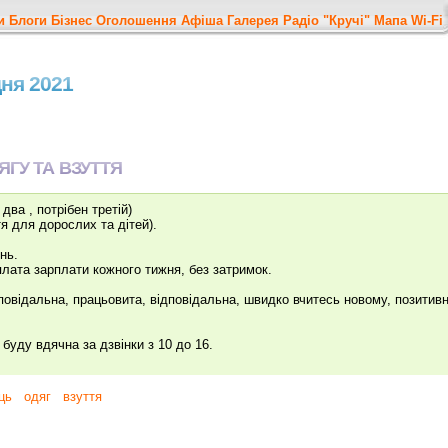
и
Блоги
Бізнес
Оголошення
Афіша
Галерея
Радіо "Кручі"
Мапа
Wi-Fi
дня 2021
ГУ ТА ВЗУТТЯ
два , потрібен третій)
тя для дорослих та дітей).
нь.
иплата зарплати кожного тижня, без затримок.
дповідальна, працьовита, відповідальна, швидко вчитесь новому, позитивн
 буду вдячна за дзвінки з 10 до 16.
ць
одяг
взуття