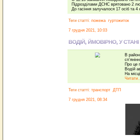
Підрозділами ДСНС врятовано 2 люд
До гасіння залучалося 17 осіб та 4
Теги статті:
пожежа
гуртожиток
7 грудня 2021, 10:03
ВОДІЙ, ЙМОВІРНО, У СТА
В район
сп’янін
Про це 
Водій а
На місці
Читати..
Теги статті:
транспорт
ДТП
7 грудня 2021, 08:34