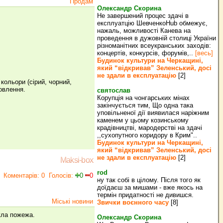
Продам
Олександр Скорина
Не завершений процес здачі в
експлуатцію ШевченкоHub обмежує,
нажаль, можливості Канева на
проведення в дужовній столиці України
різноманітних всеукранських заходів:
концертів, конкурсів, форумів,..
[весь]
Будинок культури на Черкащині,
який “відкривав” Зеленський, досі
не здали в експлуатацію
[2]
кольори (сірий, чорний,
овлення.
святослав
Корупція на чонгарських мінах
закінчується тим, Що одна така
уповільненої дії виявилася наріжним
каменем у цьому козинському
крадівництві, мародерстві на здачі
,,сухопутного коридору в Крим"..
Будинок культури на Черкащині,
який “відкривав” Зеленський, досі
не здали в експлуатацію
[2]
Maksi-box
rod
Коментарів: 0
Голосів:
0
0
ну так собі в цілому. Після того як
доїдаєш за мишами - вже якось на
термін придатності не дивишся.
Міські новини
Звички воєнного часу
[8]
икла пожежа.
Олександр Скорина