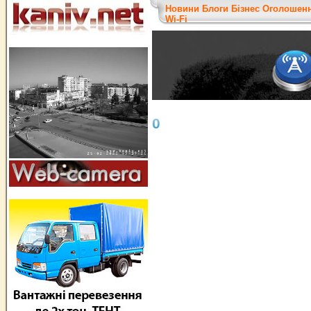
Новини
Блоги
Бізнес
Оголошен
Wi-Fi
0