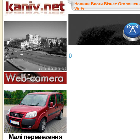
Новини
Блоги
Бізнес
Оголошен
Wi-Fi
0