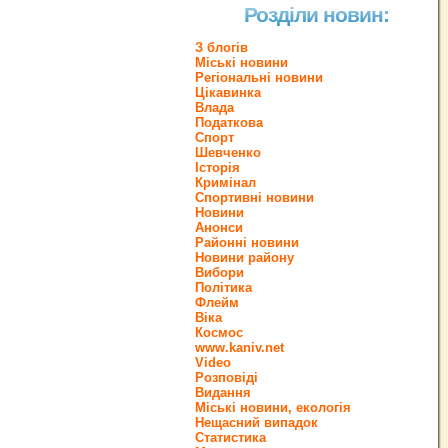
Розділи новин:
З блогів
Міські новини
Регіональні новини
Цікавинка
Влада
Податкова
Спорт
Шевченко
Історія
Кримінал
Спортивні новини
Новини
Анонси
Районні новини
Новини району
Вибори
Політика
Флейм
Віка
Космос
www.kaniv.net
Video
Розповіді
Видання
Міські новини, екологія
Нещасний випадок
Статистика