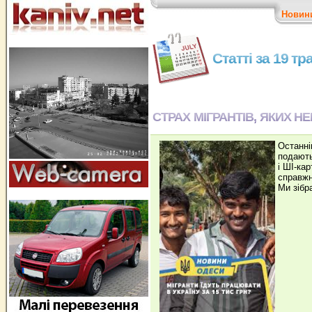
Новин
Статті за 19 т
СТРАХ МІГРАНТІВ, ЯКИХ Н
Останні
подають
і ШІ-ка
справжн
Ми зібр