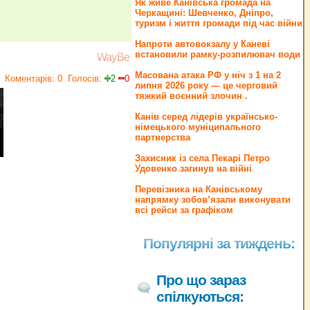
Як живе Канівська громада на
Черкащині: Шевченко, Дніпро,
туризм і життя громади під час війни
Напроти автовокзалу у Каневі
встановили рамку-розпилювач води
WayBe
Масована атака РФ у ніч з 1 на 2
Коментарів: 0
Голосів:
2
0
липня 2026 року — це черговий
тяжкий воєнний злочин .
Канів серед лідерів українсько-
німецького муніципального
партнерства
Захисник із села Пекарі Петро
Удовенко загинув на війні
Перевізника на Канівському
напрямку зобов’язали виконувати
всі рейси за графіком
Популярні за тиждень:
Про що зараз
спілкуються: