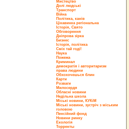
Мистецтво
Долі людські
Транспорт
Війна
Політика, канів
Цікавинка регіональна
Історія, Свято
Обговорення
Дніпрова зірка
Бизнес
Історія, політика
Сміх тай годі!
Наука
Пожежа
Криминал
демократія і авторитаризм
права людини
Обхохочешься блин
Карти
Розваги
Милосердя
Обласні новини
Недільна школа
Міські новини, КУКіМ
Міські новини, зустріч з міським
головою
Пенсійний фонд
Новини ринку
Екологія
Торренты