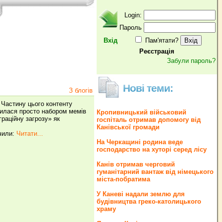
Login:
Пароль
Вхід
Пам'ятати?
Реєстрація
Забули пароль?
Нові теми:
З блогів
 Частину цього контенту
шилася просто набором мемів
Кропивницький військовий
граційну загрозу» як
госпіталь отримав допомогу від
Канівської громади
ачили:
Читати...
На Черкащині родина веде
господарство на хуторі серед лісу
Канів отримав черговий
гуманітарний вантаж від німецького
міста-побратима
У Каневі надали землю для
будівництва греко‐католицького
храму