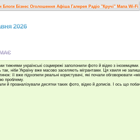
и
Блоги
Бізнес
Оголошення
Афіша
Галерея
Радіо "Кручі"
Мапа
Wi-Fi
равня 2026
ЕМАЄ
ми тижнями українські соцмережі заполонили фото й відео з іноземцями.
 так, ніби Україну вже масово заселяють мігрантами. Ця хвиля не зали
ртинок: її вже підхопили реальні користувачі, які почали обговорювати «мі
ю проблему.
али й проаналізували десятки таких фото, відео й дописів. І ось що поб