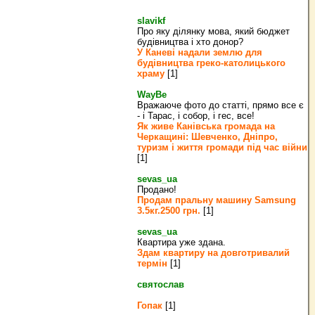
slavikf
Про яку ділянку мова, який бюджет
будівництва і хто донор?
У Каневі надали землю для
будівництва греко‐католицького
храму
[1]
WayBe
Вражаюче фото до статті, прямо все є
- і Тарас, і собор, і гес, все!
Як живе Канівська громада на
Черкащині: Шевченко, Дніпро,
туризм і життя громади під час війни
[1]
sevas_ua
Продано!
Продам пральну машину Samsung
3.5кг.2500 грн.
[1]
sevas_ua
Квартира уже здана.
Здам квартиру на довготривалий
термін
[1]
святослав
Гопак
[1]