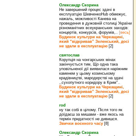
Олександр Скорина
Не завершений процес здачі в
експлуатцію ШевченкоHub обмежує,
нажаль, можливості Канева на
проведення в дужовній столиці України
різноманітних всеукранських заходів:
концертів, конкурсів, форумів,..
[весь]
Будинок культури на Черкащині,
який “відкривав” Зеленський, досі
не здали в експлуатацію
[2]
святослав
Корупція на чонгарських мінах
закінчується тим, Що одна така
уповільненої дії виявилася наріжним
каменем у цьому козинському
крадівництві, мародерстві на здачі
,,сухопутного коридору в Крим"..
Будинок культури на Черкащині,
який “відкривав” Зеленський, досі
не здали в експлуатацію
[2]
rod
ну так собі в цілому. Після того як
доїдаєш за мишами - вже якось на
термін придатності не дивишся.
Звички воєнного часу
[8]
Олександр Скорина