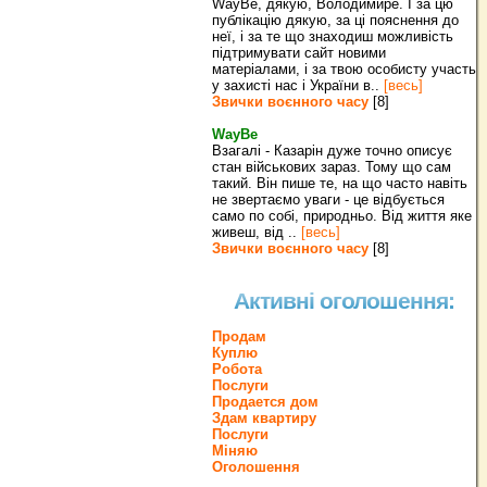
WayBe, дякую, Володимире. І за цю
публікацію дякую, за ці пояснення до
неї, і за те що знаходиш можливість
підтримувати сайт новими
матеріалами, і за твою особисту участь
у захисті нас і України в..
[весь]
Звички воєнного часу
[8]
WayBe
Взагалі - Казарін дуже точно описує
стан військових зараз. Тому що сам
такий. Він пише те, на що часто навіть
не звертаємо уваги - це відбується
само по собі, природньо. Від життя яке
живеш, від ..
[весь]
Звички воєнного часу
[8]
Активні оголошення:
Продам
Куплю
Робота
Послуги
Продается дом
Здам квартиру
Послуги
Міняю
Оголошення