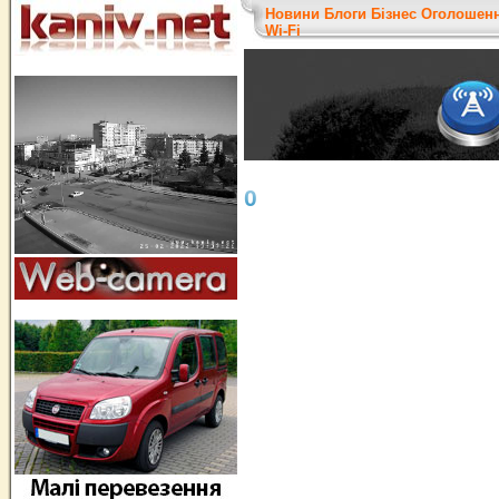
Новини
Блоги
Бізнес
Оголошен
Wi-Fi
0