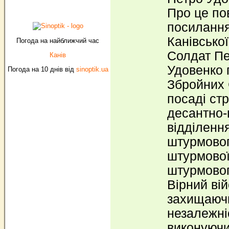
Про це по
посиланн
Канівської
Погода на найближчий час
Солдат П
Канів
Удовенко 
Погода на 10 днів від
sinoptik.ua
Збройних 
посаді ст
десантно-
відділенн
штурмовог
штурмової
штурмовог
Вірний вій
захищаюч
незалежні
виконуючи