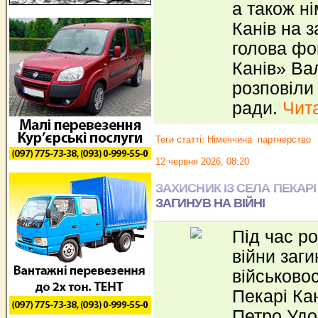
а також ні
Канів на 
голова фо
Канів» Ва
розповіли 
ради.
Чита
Теги статті:
Німеччина
партнерство
12 червня 2026, 08:20
ЗАХИСНИК ІЗ СЕЛА ПЕКАР
ЗАГИНУВ НА ВІЙНІ
Під час ро
війни заги
військово
Пекарі Ка
Петро Удо