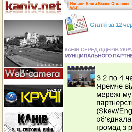
Новини
Блоги
Бізнес
Оголошен
Wi-Fi
Статті за 12 ч
КАНІВ СЕРЕД ЛІДЕРІВ УКР
МУНІЦИПАЛЬНОГО ПАРТН
З 2 по 4 ч
Яремче ві
мережі му
партнерст
(Skew/Eng
об’єднала
громад з р