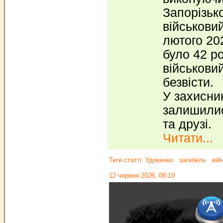
Запорізьк
військови
лютого 20
було 42 р
військови
безвісти.
У захисни
залишились
та друзі.
Читати...
Теги статті:
Удовенко
загибель
вій
12 червня 2026, 08:19