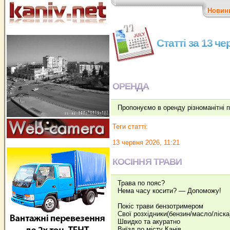
Новин
Статті за 13 ч
ОРЕНДА
Пропонуємо в оренду різноманітні 
Теги статті:
13 червня 2026, 11:21
КОСІННЯ ТРАВИ
Трава по пояс?
Нема часу косити? — Допоможу!
Покіс трави бензотримером
Свої розхідники(бензин/масло/ліска
Швидко та акуратно
Виїзд по місту Канів