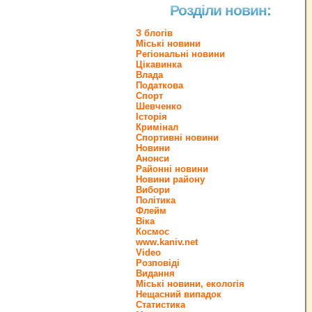
Розділи новин:
З блогів
Міські новини
Регіональні новини
Цікавинка
Влада
Податкова
Спорт
Шевченко
Історія
Кримінал
Спортивні новини
Новини
Анонси
Районні новини
Новини району
Вибори
Політика
Флейм
Віка
Космос
www.kaniv.net
Video
Розповіді
Видання
Міські новини, екологія
Нещасний випадок
Статистика