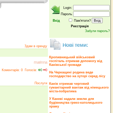
Login:
Пароль
Вхід
Пам'ятати?
Реєстрація
Забули пароль?
Нові теми:
Здам в оренду
Кропивницький військовий
госпіталь отримав допомогу від
marinna
Канівської громади
Коментарів: 0
Голосів:
0
0
На Черкащині родина веде
господарство на хуторі серед лісу
Послуги
Канів отримав черговий
гуманітарний вантаж від німецького
міста-побратима
У Каневі надали землю для
будівництва греко‐католицького
храму