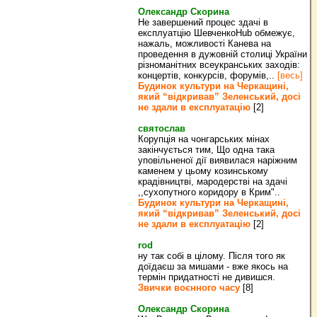
Олександр Скорина
Не завершений процес здачі в
експлуатцію ШевченкоHub обмежує,
нажаль, можливості Канева на
проведення в дужовній столиці України
різноманітних всеукранських заходів:
концертів, конкурсів, форумів,..
[весь]
Будинок культури на Черкащині,
який “відкривав” Зеленський, досі
не здали в експлуатацію
[2]
святослав
Корупція на чонгарських мінах
закінчується тим, Що одна така
уповільненої дії виявилася наріжним
каменем у цьому козинському
крадівництві, мародерстві на здачі
,,сухопутного коридору в Крим"..
Будинок культури на Черкащині,
який “відкривав” Зеленський, досі
не здали в експлуатацію
[2]
rod
ну так собі в цілому. Після того як
доїдаєш за мишами - вже якось на
термін придатності не дивишся.
Звички воєнного часу
[8]
Олександр Скорина