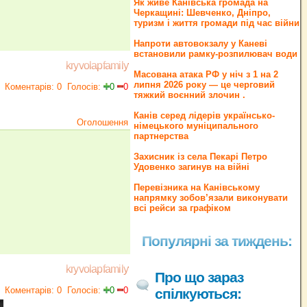
Як живе Канівська громада на
Черкащині: Шевченко, Дніпро,
туризм і життя громади під час війни
Напроти автовокзалу у Каневі
встановили рамку-розпилювач води
kryvolapfamily
Масована атака РФ у ніч з 1 на 2
липня 2026 року — це черговий
Коментарів: 0
Голосів:
0
0
тяжкий воєнний злочин .
Канів серед лідерів українсько-
Оголошення
німецького муніципального
партнерства
Захисник із села Пекарі Петро
Удовенко загинув на війні
Перевізника на Канівському
напрямку зобов’язали виконувати
всі рейси за графіком
Популярні за тиждень:
kryvolapfamily
Про що зараз
Коментарів: 0
Голосів:
0
0
спілкуються: