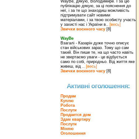
WayBe, дякую, Володимире. І за цю
публікацію дякую, за ці пояснення до
неї, і за те що знаходиш можливість
підтримувати сайт новими
матеріалами, і за твою особисту участь
у захисті нас і України в..
[весь]
Звички воєнного часу
[8]
WayBe
Взагалі - Казарін дуже точно описує
стан військових зараз. Тому що сам
такий. Він пише те, на що часто навіть
не звертаємо уваги - це відбується
само по собі, природньо. Від життя яке
живеш, від ..
[весь]
Звички воєнного часу
[8]
Активні оголошення:
Продам
Куплю
Робота
Послуги
Продается дом
Здам квартиру
Послуги
Міняю
Оголошення