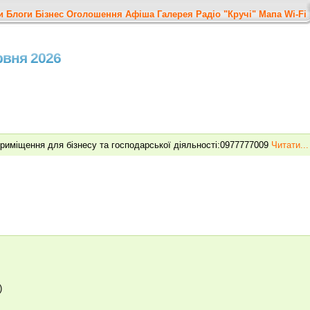
и
Блоги
Бізнес
Оголошення
Афіша
Галерея
Радіо "Кручі"
Мапа
Wi-Fi
ервня 2026
приміщення для бізнесу та господарської діяльності:0977777009
Читати...
)