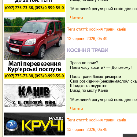
“Можливий регулярний покіс діляно
Читати...
Теги статті:
косіння трави
канів
13 червня 2026, 05:49
КОСІННЯ ТРАВИ
Трава по пояс?
Нема часу косити? — Допоможу!
Покіс трави бензотримером
Свої розхідники(бензин/масло/ліска
Швидко та акуратно
Виїзд по місту Канів
“Можливий регулярний покіс діляно
Читати...
Теги статті:
косіння трави
канів
13 червня 2026, 05:48