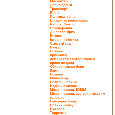
Мистецтво
Долі людські
Транспорт
Війна
Політика, канів
Цікавинка регіональна
Історія, Свято
Обговорення
Дніпрова зірка
Бизнес
Історія, політика
Сміх тай годі!
Наука
Пожежа
Криминал
демократія і авторитаризм
права людини
Обхохочешься блин
Карти
Розваги
Милосердя
Обласні новини
Недільна школа
Міські новини, КУКіМ
Міські новини, зустріч з міським
головою
Пенсійний фонд
Новини ринку
Екологія
Торренты