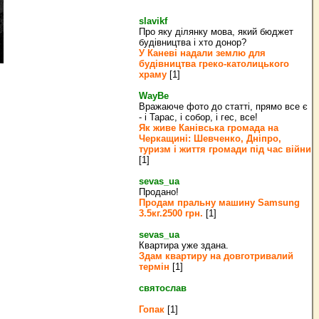
slavikf
Про яку ділянку мова, який бюджет
будівництва і хто донор?
У Каневі надали землю для
будівництва греко‐католицького
храму
[1]
WayBe
Вражаюче фото до статті, прямо все є
- і Тарас, і собор, і гес, все!
Як живе Канівська громада на
Черкащині: Шевченко, Дніпро,
туризм і життя громади під час війни
[1]
sevas_ua
Продано!
Продам пральну машину Samsung
3.5кг.2500 грн.
[1]
sevas_ua
Квартира уже здана.
Здам квартиру на довготривалий
термін
[1]
святослав
Гопак
[1]