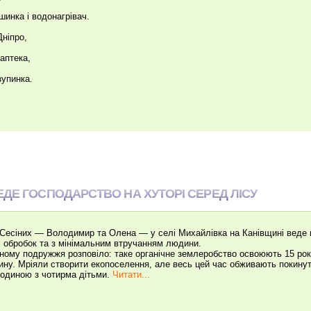
шинка і водонагрівач.
Дніпро,
 аптека,
зупинка.
ДЕ ГОСПОДАРСТВО НА ХУТОРІ СЕРЕД ЛІСУ
Сесіних — Володимир та Олена — у селі Михайлівка на Канівщині веде г
і обробок та з мінімальним втручанням людини.
ному подружжя розповіло: таке органічне землеробство освоюють 15 років
ну. Мріяли створити екопоселення, але весь цей час обживають покинут
одиною з чотирма дітьми.
Читати...