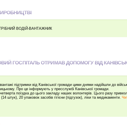
ВИРОБНИЦТВІ
РІБНИЙ ВОДІЙ-ВАНТАЖНИК
ВИЙ ГОСПІТАЛЬ ОТРИМАВ ДОПОМОГУ ВІД КАНІВСЬК
 вантажі підтримки від Канівської громади цими днями надійшли до війс
ицькому. Про це інформують у пресслужбі Канівської громади.
четверта поїздка до цього закладу наших волонтерів. Цього разу привезли
(14 штук), 20 упаковок засобів гігієни (підгузок), ліки та медикаменти.
Чит