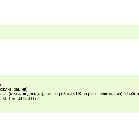
й.
ожливі заміни).
ов'я (медична довідка), вміння роботи з ПК на рівні користувача). Прийо
8:00. Тел. 0979511172