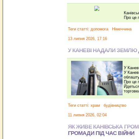
Канівсь
Про це 
Теги статті:
допомога
Німеччина
13 липня 2026, 17:16
У КАНЕВІ НАДАЛИ ЗЕМЛЮ
У Канев
У Канев
облашту
Про це 
Йдеться
торгове
Теги статті:
храм
будівництво
11 липня 2026, 02:04
ЯК ЖИВЕ КАНІВСЬКА ГРОМ
ГРОМАДИ ПІД ЧАС ВІЙНИ