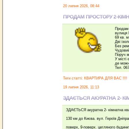
20 липня 2026, 08:44
ПРОДАМ ПРОСТОРУ 2-КІМНА
Продам 
вулиця 
69 кв. м
Дві ізол
Без рем
Чудовий
Поруч м
У місті
де можн
Тел. 06
Теги статті:
КВАРТИРА ДЛЯ ВАС !!!!
19 липня 2026, 11:13
ЗДАЄТЬСЯ АКУРАТНА 2- КІ
ЗДАЄТЬСЯ акуратна 2- кімнатна ква
130 км до Києва. вул. Героїв Дніпра,
поверх, 9-поверх. цегляного будинку