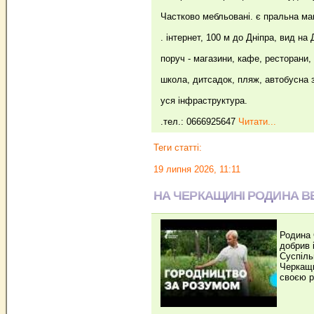
Частково мебльовані. є пральна ма
. інтернет, 100 м до Дніпра, вид на 
поруч - магазини, кафе, ресторани,
школа, дитсадок, пляж, автобусна 
уся інфраструктура.
.тел.: 0666925647
Читати...
Теги статті:
19 липня 2026, 11:11
НА ЧЕРКАЩИНІ РОДИНА ВЕ
Родина 
добрив 
Суспіль
Черкащи
своєю р