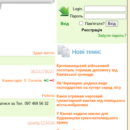
Login:
Пароль
Вхід
Пам'ятати?
Реєстрація
Забули пароль?
Нові теми:
Здаю житло
Кропивницький військовий
госпіталь отримав допомогу від
0633278027
Канівської громади
Коментарів: 0
Голосів:
0
0
На Черкащині родина веде
господарство на хуторі серед лісу
Робота
Канів отримав черговий
гуманітарний вантаж від німецького
татися за Тел. 097 469 56 32
міста-побратима
У Каневі надали землю для
будівництва греко‐католицького
храму
qwerty123456