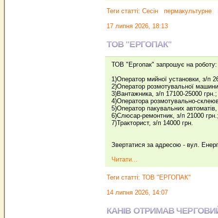
Теги статті:
Сесін
пермакультурне
17 липня 2026, 18:13
ТОВ "ЕРГОПАК"
ТОВ "Ергопак" запрошує на роботу:
1)Оператор мийної установки, з/п 2
2)Оператор розмотувальної машини,
3)Вантажника, з/п 17100-25000 грн.;
4)Оператора розмотувально-склеюва
5)Оператор пакувальних автоматів, 
6)Слюсар-ремонтник, з/п 21000 грн.
7)Тракторист, з/п 14000 грн.
Звертатися за адресою - вул. Енерг
Читати...
Теги статті:
ТОВ "ЕРГОПАК"
14 липня 2026, 14:07
КАНІВ ОТРИМАВ ЧЕРГОВИЙ