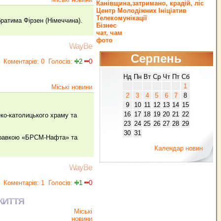
Канівщина,затримано, крадій, ліс
Центр Молодіжних Ініціатив
Телекомунікації
ратима Фірзен (Німеччина).
Бізнес
чат, чам
фото
WayBe
Серпень
Коментарів: 0
Голосів:
2
0
Нд
Пн
Вт
Ср
Чт
Пт
Сб
1
Міські новини
2
3
4
5
6
7
8
9
10
11
12
13
14
15
16
17
18
19
20
21
22
еко‐католицького храму та
23
24
25
26
27
28
29
30
31
заправкою «БРСМ‐Нафта» та
Календар новин
WayBe
Коментарів: 1
Голосів:
1
0
ЖИТТЯ
Міські
новини