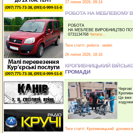
27 липня 2026, 09:14
РОБОТА НА МЕБЛЕВОМУ 
РОБОТА
НА МЕБЛЕВЕ ВИРОБНИЦТВО ПОТ
0731134768
Читати...
Теги статті:
робота
меблі
26 липня 2026, 18:16
КРОПИВНИЦЬКИЙ ВІЙСЬКО
ГРОМАДИ
Чергові
Кропивн
Це вже 
ходунки 
Теги статті:
Кропивницький
допомога