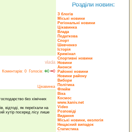
Розділи новин:
З блогів
Міські новини
Регіональні новини
Цікавинка
Влада
Податкова
Спорт
Шевченко
Історія
Кримінал
Спортивні новини
vlada
Новини
Анонси
Коментарів: 0
Голосів:
0
0
Районні новини
Новини району
Вибори
Політика
Цікавинка
Флейм
Віка
Космос
осподарство без хімічних
www.kaniv.net
Video
, відтоді, як переїхали на
Розповіді
ий хутір посеред лісу лише
Видання
Міські новини, екологія
Нещасний випадок
Статистика