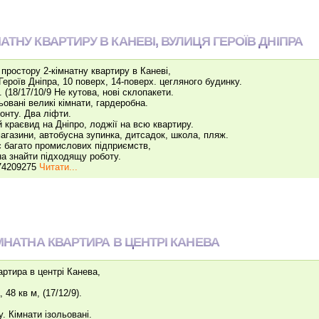
ТНУ КВАРТИРУ В КАНЕВІ, ВУЛИЦЯ ГЕРОЇВ ДНІПРА
простору 2-кімнатну квартиру в Каневі,
Героїв Дніпра, 10 поверх, 14-поверх. цегляного будинку.
. (18/17/10/9 Не кутова, нові склопакети.
ьовані великі кімнати, гардеробна.
онту. Два ліфти.
 краєвид на Дніпро, лоджії на всю квартиру.
агазини, автобусна зупинка, дитсадок, школа, пляж.
 є багато промислових підприємств,
а знайти підходящу роботу.
74209275
Читати...
МНАТНА КВАРТИРА В ЦЕНТРІ КАНЕВА
ртира в центрі Канева,
 48 кв м, (17/12/9).
. Кімнати ізольовані.