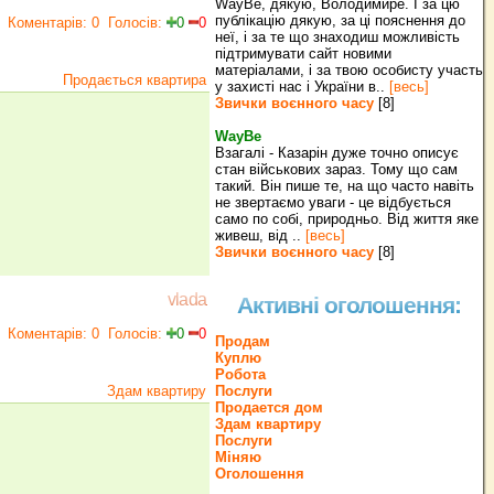
WayBe, дякую, Володимире. І за цю
публікацію дякую, за ці пояснення до
Коментарів: 0
Голосів:
0
0
неї, і за те що знаходиш можливість
підтримувати сайт новими
матеріалами, і за твою особисту участь
Продається квартира
у захисті нас і України в..
[весь]
Звички воєнного часу
[8]
WayBe
Взагалі - Казарін дуже точно описує
стан військових зараз. Тому що сам
такий. Він пише те, на що часто навіть
не звертаємо уваги - це відбується
само по собі, природньо. Від життя яке
живеш, від ..
[весь]
Звички воєнного часу
[8]
vlada
Активні оголошення:
Коментарів: 0
Голосів:
0
0
Продам
Куплю
Робота
Здам квартиру
Послуги
Продается дом
Здам квартиру
Послуги
Міняю
Оголошення