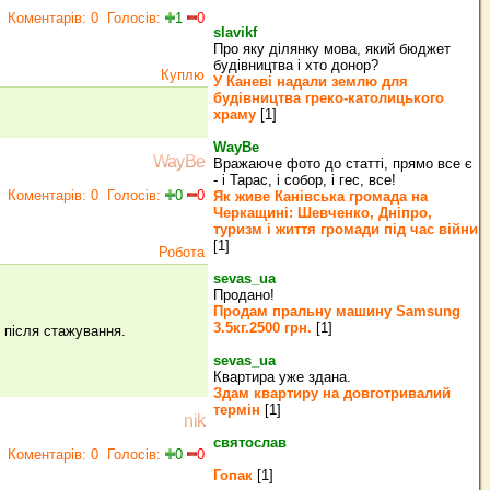
Коментарів: 0
Голосів:
1
0
slavikf
Про яку ділянку мова, який бюджет
будівництва і хто донор?
Куплю
У Каневі надали землю для
будівництва греко‐католицького
храму
[1]
WayBe
WayBe
Вражаюче фото до статті, прямо все є
- і Тарас, і собор, і гес, все!
Коментарів: 0
Голосів:
0
0
Як живе Канівська громада на
Черкащині: Шевченко, Дніпро,
туризм і життя громади під час війни
[1]
Робота
sevas_ua
Продано!
Продам пральну машину Samsung
3.5кг.2500 грн.
[1]
м після стажування.
sevas_ua
Квартира уже здана.
Здам квартиру на довготривалий
термін
[1]
nik
святослав
Коментарів: 0
Голосів:
0
0
Гопак
[1]