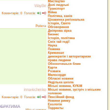
Мистецтво
Долі людські
WayBe
Транспорт
Війна
Коментарів: 0
Голосів:
1
0
Політика, канів
Цікавинка регіональна
Історія, Свято
Робота
Обговорення
Дніпрова зірка
Бизнес
Історія, політика
Сміх тай годі!
Наука
Пожежа
Криминал
демократія і авторитаризм
права людини
Обхохочешься блин
Карти
Розваги
Милосердя
Обласні новини
Недільна школа
Міські новини, КУКіМ
inna-kichenko
Міські новини, зустріч з міським
головою
Пенсійний фонд
Коментарів: 0
Голосів:
0
0
Новини ринку
Екологія
ОБРАТИМА
Торренты
Міські новини