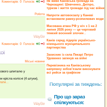
Як живе Канівська громада на
Коментарів: 0
Голосів:
0
0
Черкащині: Шевченко, Дніпро,
туризм і життя громади під час війни
Робота
Напроти автовокзалу у Каневі
встановили рамку-розпилювач води
Масована атака РФ у ніч з 1 на 2
липня 2026 року — це черговий
тяжкий воєнний злочин .
WayBe
Канів серед лідерів українсько-
Коментарів: 0
Голосів:
0
0
німецького муніципального
партнерства
ОЇ
Захисник із села Пекарі Петро
Удовенко загинув на війні
Міські новини
Перевізника на Канівському
напрямку зобов’язали виконувати
ькового шпиталю у
всі рейси за графіком
 крісла колісні (4 штуки),
ати...
Популярні за тиждень:
Про що зараз
спілкуються:
WayBe