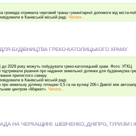
ка громада отримала черговий транш гуманітарної допомоги від міста-поб
повідомили в Канівській міській раді.
Читати...
 ДЛЯ БУДІВНИЦТВА ГРЕКО‐КАТОЛИЦЬКОГО ХРАМУ
і до 2029 року можуть побудувати греко‐католицький храм. Фото: УГКЦ
і підтримали рішення про надання земельної ділянки для будівництва гр
вання прилеглого скверу.
повідомили в Канівській міській раді.
 про земельну ділянку площею 0,5 га на вулиці 206‐ї Дивізії між авто
льним центром «Маркет».
Читати...
АДА НА ЧЕРКАЩИНІ: ШЕВЧЕНКО, ДНІПРО, ТУРИЗМ І 