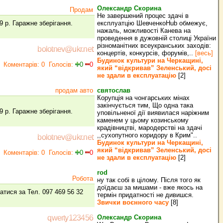
Олександр Скорина
Продам
Не завершений процес здачі в
9 р. Гаражне зберігання.
експлуатцію ШевченкоHub обмежує,
нажаль, можливості Канева на
проведення в дужовній столиці України
різноманітних всеукранських заходів:
bolotnev@ukr.net
концертів, конкурсів, форумів,..
[весь]
Будинок культури на Черкащині,
Коментарів: 0
Голосів:
0
0
який “відкривав” Зеленський, досі
не здали в експлуатацію
[2]
продам авто
святослав
Корупція на чонгарських мінах
закінчується тим, Що одна така
9 р. Гаражне зберігання.
уповільненої дії виявилася наріжним
каменем у цьому козинському
крадівництві, мародерстві на здачі
,,сухопутного коридору в Крим"..
bolotnev@ukr.net
Будинок культури на Черкащині,
який “відкривав” Зеленський, досі
Коментарів: 0
Голосів:
0
0
не здали в експлуатацію
[2]
rod
Робота
ну так собі в цілому. Після того як
доїдаєш за мишами - вже якось на
татися за Тел. 097 469 56 32
термін придатності не дивишся.
Звички воєнного часу
[8]
Олександр Скорина
qwerty123456