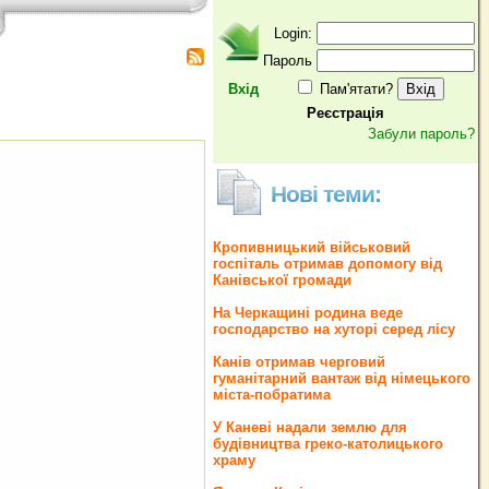
Login:
Пароль
Вхід
Пам'ятати?
Реєстрація
Забули пароль?
Нові теми:
Кропивницький військовий
госпіталь отримав допомогу від
Канівської громади
На Черкащині родина веде
господарство на хуторі серед лісу
Канів отримав черговий
гуманітарний вантаж від німецького
міста-побратима
У Каневі надали землю для
будівництва греко‐католицького
храму