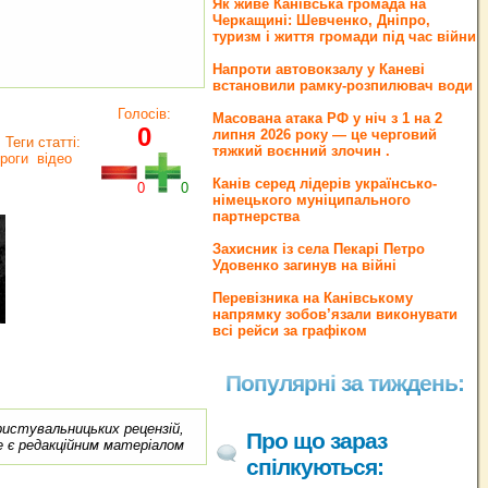
Як живе Канівська громада на
Черкащині: Шевченко, Дніпро,
туризм і життя громади під час війни
Напроти автовокзалу у Каневі
встановили рамку-розпилювач води
Голосів:
Масована атака РФ у ніч з 1 на 2
0
липня 2026 року — це черговий
Теги статті:
тяжкий воєнний злочин .
роги
відео
Канів серед лідерів українсько-
0
0
німецького муніципального
партнерства
Захисник із села Пекарі Петро
Удовенко загинув на війні
Перевізника на Канівському
напрямку зобов’язали виконувати
всі рейси за графіком
Популярні за тиждень:
ористувальницьких рецензій,
Про що зараз
е є редакційним матеріалом
спілкуються: