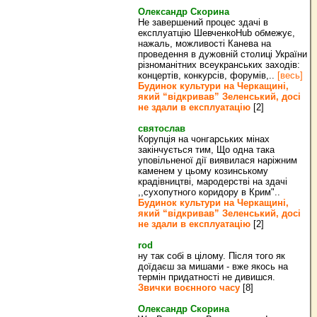
Олександр Скорина
Не завершений процес здачі в
експлуатцію ШевченкоHub обмежує,
нажаль, можливості Канева на
проведення в дужовній столиці України
різноманітних всеукранських заходів:
концертів, конкурсів, форумів,..
[весь]
Будинок культури на Черкащині,
який “відкривав” Зеленський, досі
не здали в експлуатацію
[2]
святослав
Корупція на чонгарських мінах
закінчується тим, Що одна така
уповільненої дії виявилася наріжним
каменем у цьому козинському
крадівництві, мародерстві на здачі
,,сухопутного коридору в Крим"..
Будинок культури на Черкащині,
який “відкривав” Зеленський, досі
не здали в експлуатацію
[2]
rod
ну так собі в цілому. Після того як
доїдаєш за мишами - вже якось на
термін придатності не дивишся.
Звички воєнного часу
[8]
Олександр Скорина