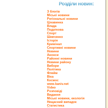
Розділи новин:
З блогів
Міські новини
Регіональні новини
Цікавинка
Влада
Податкова
Спорт
Шевченко
Історія
Кримінал
Спортивні новини
Новини
Анонси
Районні новини
Новини району
Вибори
Політика
Флейм
Віка
Космос
www.kaniv.net
Video
Розповіді
Видання
Міські новини, екологія
Нещасний випадок
Статистика