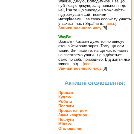
WayBe, дякую, Володимире. І за цю
публікацію дякую, за ці пояснення до
неї, і за те що знаходиш можливість
підтримувати сайт новими
матеріалами, і за твою особисту участь
у захисті нас і України в..
[весь]
Звички воєнного часу
[8]
WayBe
Взагалі - Казарін дуже точно описує
стан військових зараз. Тому що сам
такий. Він пише те, на що часто навіть
не звертаємо уваги - це відбується
само по собі, природньо. Від життя яке
живеш, від ..
[весь]
Звички воєнного часу
[8]
Активні оголошення:
Продам
Куплю
Робота
Послуги
Продается дом
Здам квартиру
Послуги
Міняю
Оголошення