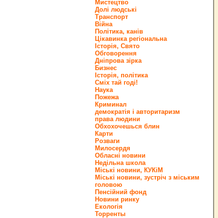
Мистецтво
Долі людські
Транспорт
Війна
Політика, канів
Цікавинка регіональна
Історія, Свято
Обговорення
Дніпрова зірка
Бизнес
Історія, політика
Сміх тай годі!
Наука
Пожежа
Криминал
демократія і авторитаризм
права людини
Обхохочешься блин
Карти
Розваги
Милосердя
Обласні новини
Недільна школа
Міські новини, КУКіМ
Міські новини, зустріч з міським
головою
Пенсійний фонд
Новини ринку
Екологія
Торренты