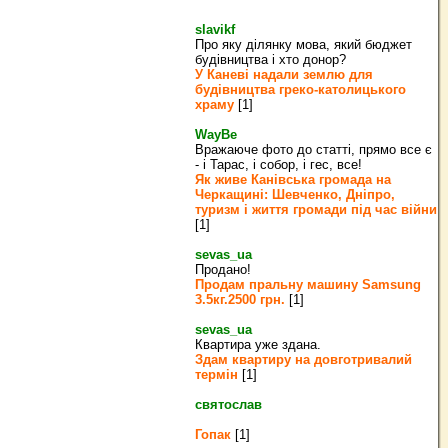
slavikf
Про яку ділянку мова, який бюджет
будівництва і хто донор?
У Каневі надали землю для
будівництва греко‐католицького
храму
[1]
WayBe
Вражаюче фото до статті, прямо все є
- і Тарас, і собор, і гес, все!
Як живе Канівська громада на
Черкащині: Шевченко, Дніпро,
туризм і життя громади під час війни
[1]
sevas_ua
Продано!
Продам пральну машину Samsung
3.5кг.2500 грн.
[1]
sevas_ua
Квартира уже здана.
Здам квартиру на довготривалий
термін
[1]
святослав
Гопак
[1]