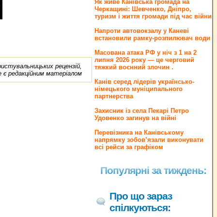
Як живе Канівська громада на
Черкащині: Шевченко, Дніпро,
туризм і життя громади під час війни
Напроти автовокзалу у Каневі
встановили рамку-розпилювач води
Масована атака РФ у ніч з 1 на 2
липня 2026 року — це черговий
ористувальницьких рецензій,
тяжкий воєнний злочин .
е є редакційним матеріалом
Канів серед лідерів українсько-
німецького муніципального
партнерства
Захисник із села Пекарі Петро
Удовенко загинув на війні
Перевізника на Канівському
напрямку зобов’язали виконувати
всі рейси за графіком
Популярні за тиждень:
Про що зараз
спілкуються: