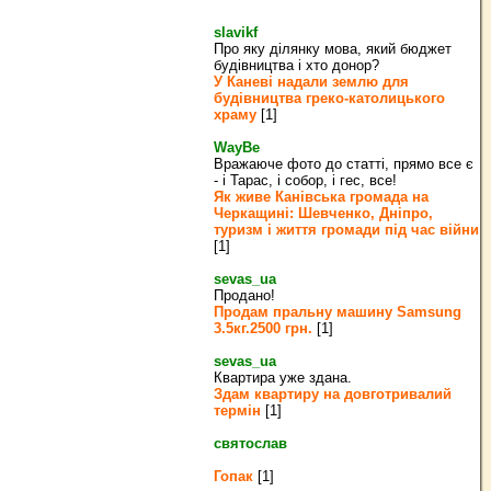
slavikf
Про яку ділянку мова, який бюджет
будівництва і хто донор?
У Каневі надали землю для
будівництва греко‐католицького
храму
[1]
WayBe
Вражаюче фото до статті, прямо все є
- і Тарас, і собор, і гес, все!
Як живе Канівська громада на
Черкащині: Шевченко, Дніпро,
туризм і життя громади під час війни
[1]
sevas_ua
Продано!
Продам пральну машину Samsung
3.5кг.2500 грн.
[1]
sevas_ua
Квартира уже здана.
Здам квартиру на довготривалий
термін
[1]
святослав
Гопак
[1]