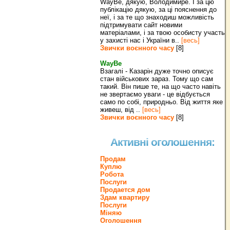
WayBe, дякую, Володимире. І за цю
публікацію дякую, за ці пояснення до
неї, і за те що знаходиш можливість
підтримувати сайт новими
матеріалами, і за твою особисту участь
у захисті нас і України в..
[весь]
Звички воєнного часу
[8]
WayBe
Взагалі - Казарін дуже точно описує
стан військових зараз. Тому що сам
такий. Він пише те, на що часто навіть
не звертаємо уваги - це відбується
само по собі, природньо. Від життя яке
живеш, від ..
[весь]
Звички воєнного часу
[8]
Активні оголошення:
Продам
Куплю
Робота
Послуги
Продается дом
Здам квартиру
Послуги
Міняю
Оголошення