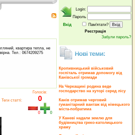
Login:
Пароль
Вхід
Пам'ятати?
Реєстрація
Забули пароль?
егляний, квартира тепла, не
Нові теми:
вірна. Тел.: 0674209275
Кропивницький військовий
госпіталь отримав допомогу від
Канівської громади
На Черкащині родина веде
господарство на хуторі серед лісу
Голосів:
0
Канів отримав черговий
Теги статті:
гуманітарний вантаж від німецького
міста-побратима
0
0
У Каневі надали землю для
будівництва греко‐католицького
храму