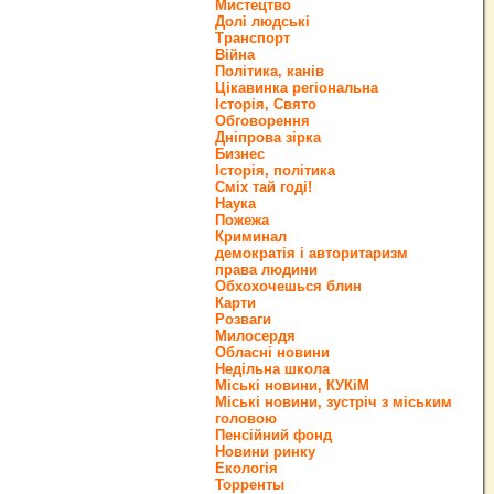
Мистецтво
Долі людські
Транспорт
Війна
Політика, канів
Цікавинка регіональна
Історія, Свято
Обговорення
Дніпрова зірка
Бизнес
Історія, політика
Сміх тай годі!
Наука
Пожежа
Криминал
демократія і авторитаризм
права людини
Обхохочешься блин
Карти
Розваги
Милосердя
Обласні новини
Недільна школа
Міські новини, КУКіМ
Міські новини, зустріч з міським
головою
Пенсійний фонд
Новини ринку
Екологія
Торренты