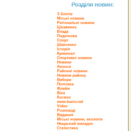
Розділи новин:
З блогів
Міські новини
Регіональні новини
Цікавинка
Влада
Податкова
Спорт
Шевченко
Історія
Кримінал
Спортивні новини
Новини
Анонси
Районні новини
Новини району
Вибори
Політика
Флейм
Віка
Космос
www.kaniv.net
Video
Розповіді
Видання
Міські новини, екологія
Нещасний випадок
Статистика