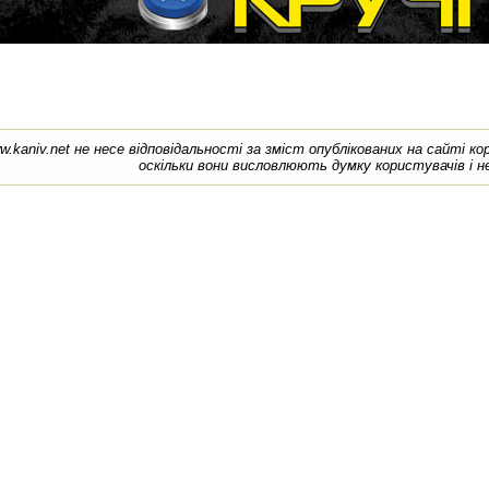
w.kaniv.net не несе відповідальності за зміст опублікованих на сайті к
оскільки вони висловлюють думку користувачів і н