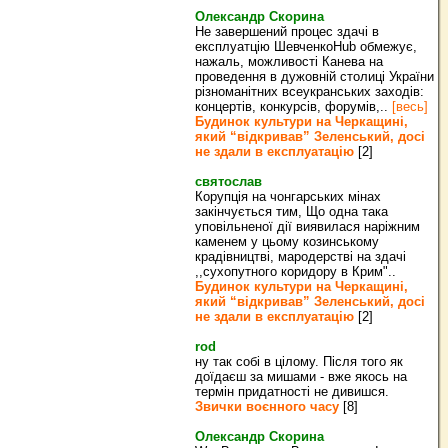
Олександр Скорина
Не завершений процес здачі в
експлуатцію ШевченкоHub обмежує,
нажаль, можливості Канева на
проведення в дужовній столиці України
різноманітних всеукранських заходів:
концертів, конкурсів, форумів,..
[весь]
Будинок культури на Черкащині,
який “відкривав” Зеленський, досі
не здали в експлуатацію
[2]
святослав
Корупція на чонгарських мінах
закінчується тим, Що одна така
уповільненої дії виявилася наріжним
каменем у цьому козинському
крадівництві, мародерстві на здачі
,,сухопутного коридору в Крим"..
Будинок культури на Черкащині,
який “відкривав” Зеленський, досі
не здали в експлуатацію
[2]
rod
ну так собі в цілому. Після того як
доїдаєш за мишами - вже якось на
термін придатності не дивишся.
Звички воєнного часу
[8]
Олександр Скорина