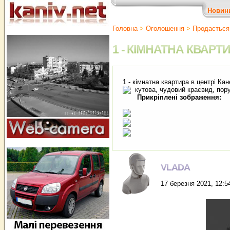
Новин
Головна
>
Оголошення
>
Продається
1 - КІМНАТНА КВАРТ
1 - кімнатна квартира в центрі Ка
кутова, чудовий краєвид, пору
Прикріплені зображення:
VLADA
17 березня 2021, 12:5