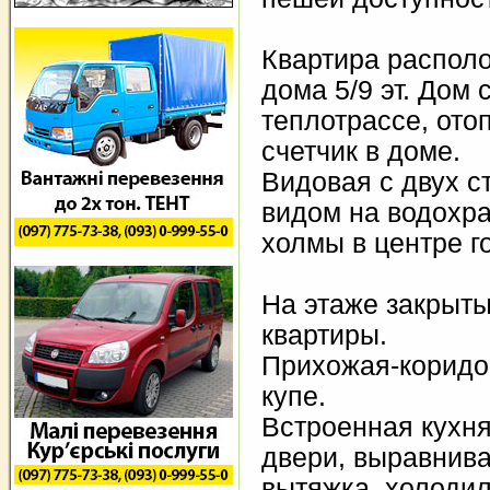
Квартира распол
дома 5/9 эт. Дом 
теплотрассе, ото
счетчик в доме.
Видовая с двух с
видом на водохра
холмы в центре г
На этаже закрыты
квартиры.
Прихожая-коридо
купе.
Встроенная кухня
двери, выравнива
вытяжка, холодил