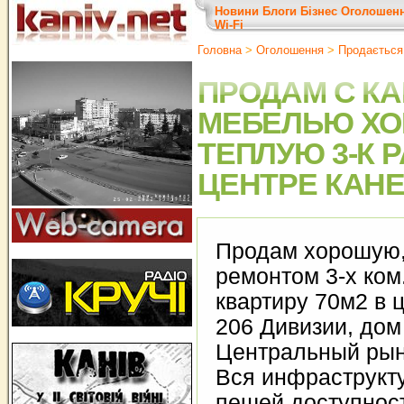
Новини
Блоги
Бізнес
Оголошен
Wi-Fi
Головна
>
Оголошення
>
Продається
ПРОДАМ С КАП
МЕБЕЛЬЮ Х
ТЕПЛУЮ 3-К Р
ЦЕНТРЕ КАНЕ
Продам хорошую,
ремонтом 3-х ком
квартиру 70м2 в 
206 Дивизии, дом
Центральный рын
Вся инфраструкту
пешей доступнос