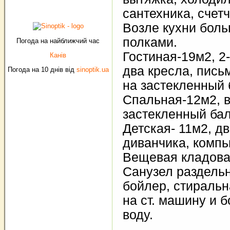
сантехника, счетч
Возле кухни боль
полками.
Погода на найближчий час
Гостиная-19м2, 2
Канів
два кресла, пись
Погода на 10 днів від
sinoptik.ua
на застекленный 
Спальная-12м2, 
застекленный ба
Детская- 11м2, д
диванчика, компь
Вещевая кладова
Санузел раздельн
бойлер, стиральн
на ст. машину и б
воду.