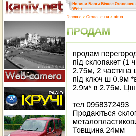
Новини
Блоги
Бізнес
Оголошен
Wi-Fi
Головна
>
Оголошення
>
вiкна
ПРОДАМ
продам перегоро
під склопакет (1 
2.75м, 2 частина 
під ключ ш 0.9м *
2.9м* в 2.75м. Ці
тел 0958372493
Продаються скло
металопластикови
Товщина 24мм