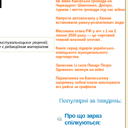
Як живе Канівська громада на
Черкащині: Шевченко, Дніпро,
туризм і життя громади під час війни
Напроти автовокзалу у Каневі
встановили рамку-розпилювач води
Масована атака РФ у ніч з 1 на 2
липня 2026 року — це черговий
тяжкий воєнний злочин .
ористувальницьких рецензій,
е є редакційним матеріалом
Канів серед лідерів українсько-
німецького муніципального
партнерства
Захисник із села Пекарі Петро
Удовенко загинув на війні
Перевізника на Канівському
напрямку зобов’язали виконувати
всі рейси за графіком
Популярні за тиждень:
Про що зараз
спілкуються: