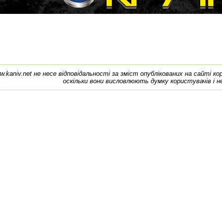
w.kaniv.net не несе відповідальності за зміст опублікованих на сайті к
оскільки вони висловлюють думку користувачів і н