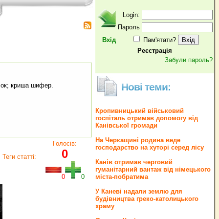
Login:
Пароль
Вхід
Пам'ятати?
Реєстрація
Забули пароль?
Нові теми:
лок; криша шифер.
Кропивницький військовий
госпіталь отримав допомогу від
Канівської громади
На Черкащині родина веде
Голосів:
господарство на хуторі серед лісу
0
Теги статті:
Канів отримав черговий
гуманітарний вантаж від німецького
0
0
міста-побратима
У Каневі надали землю для
будівництва греко‐католицького
храму