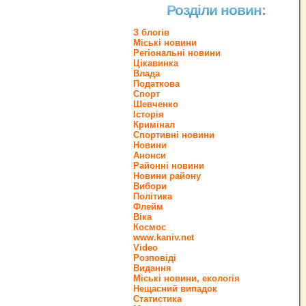
Розділи новин:
З блогів
Міські новини
Регіональні новини
Цікавинка
Влада
Податкова
Спорт
Шевченко
Історія
Кримінал
Спортивні новини
Новини
Анонси
Районні новини
Новини району
Вибори
Політика
Флейм
Віка
Космос
www.kaniv.net
Video
Розповіді
Видання
Міські новини, екологія
Нещасний випадок
Статистика