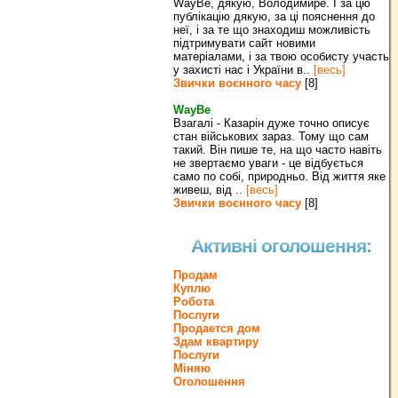
WayBe, дякую, Володимире. І за цю
публікацію дякую, за ці пояснення до
неї, і за те що знаходиш можливість
підтримувати сайт новими
матеріалами, і за твою особисту участь
у захисті нас і України в..
[весь]
Звички воєнного часу
[8]
WayBe
Взагалі - Казарін дуже точно описує
стан військових зараз. Тому що сам
такий. Він пише те, на що часто навіть
не звертаємо уваги - це відбується
само по собі, природньо. Від життя яке
живеш, від ..
[весь]
Звички воєнного часу
[8]
Активні оголошення:
Продам
Куплю
Робота
Послуги
Продается дом
Здам квартиру
Послуги
Міняю
Оголошення