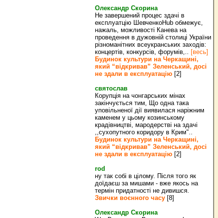
Олександр Скорина
Не завершений процес здачі в
експлуатцію ШевченкоHub обмежує,
нажаль, можливості Канева на
проведення в дужовній столиці України
різноманітних всеукранських заходів:
концертів, конкурсів, форумів,..
[весь]
Будинок культури на Черкащині,
який “відкривав” Зеленський, досі
не здали в експлуатацію
[2]
святослав
Корупція на чонгарських мінах
закінчується тим, Що одна така
уповільненої дії виявилася наріжним
каменем у цьому козинському
крадівництві, мародерстві на здачі
,,сухопутного коридору в Крим"..
Будинок культури на Черкащині,
який “відкривав” Зеленський, досі
не здали в експлуатацію
[2]
rod
ну так собі в цілому. Після того як
доїдаєш за мишами - вже якось на
термін придатності не дивишся.
Звички воєнного часу
[8]
Олександр Скорина