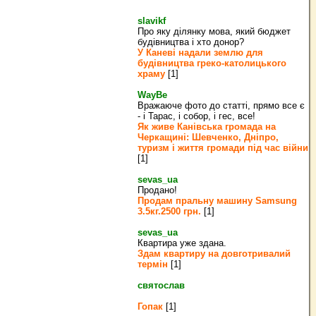
slavikf
Про яку ділянку мова, який бюджет
будівництва і хто донор?
У Каневі надали землю для
будівництва греко‐католицького
храму
[1]
WayBe
Вражаюче фото до статті, прямо все є
- і Тарас, і собор, і гес, все!
Як живе Канівська громада на
Черкащині: Шевченко, Дніпро,
туризм і життя громади під час війни
[1]
sevas_ua
Продано!
Продам пральну машину Samsung
3.5кг.2500 грн.
[1]
sevas_ua
Квартира уже здана.
Здам квартиру на довготривалий
термін
[1]
святослав
Гопак
[1]