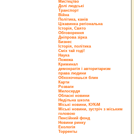
Мистецтво
Долі людські
Транспорт
Війна
Політика, канів
Цікавинка регіональна
Історія, Свято
Обговорення
Дніпрова зірка
Бизнес
Історія, політика
Сміх тай годі!
Наука
Пожежа
Криминал
демократія і авторитаризм
права людини
Обхохочешься блин
Карти
Розваги
Милосердя
Обласні новини
Недільна школа
Міські новини, КУКіМ
Міські новини, зустріч з міським
головою
Пенсійний фонд
Новини ринку
Екологія
Торренты