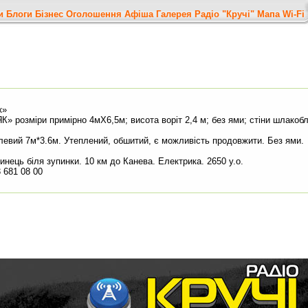
и
Блоги
Бізнес
Оголошення
Афіша
Галерея
Радіо "Кручі"
Мапа
Wi-Fi
к»
» розміри примірно 4мХ6,5м; висота воріт 2,4 м; без ями; стіни шлакоб
левий 7м*3.6м. Утеплений, обшитий, є можливість продовжити. Без ями.
нець біля зупинки. 10 км до Канева. Електрика. 2650 у.о.
 681 08 00