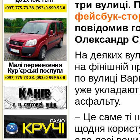
три вулиці. 
фейсбук-сто
повідомив г
Олександр Ск
На деяких ву
на фінішній п
по вулиці Вар
уже укладают
асфальту.
– Це саме ті 
щодня корист