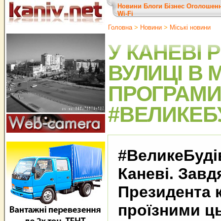
Новини
Блоги
Бізнес
Оголошен
Wi-Fi
Головна
>
Новини
>
Міські новини
У КАНЕВІ
ВУЛИЦІ В
ПРОГРАМ
#ВЕЛИКЕБ
#ВеликеБуді
Каневі. Завд
Президента 
проїзними ць