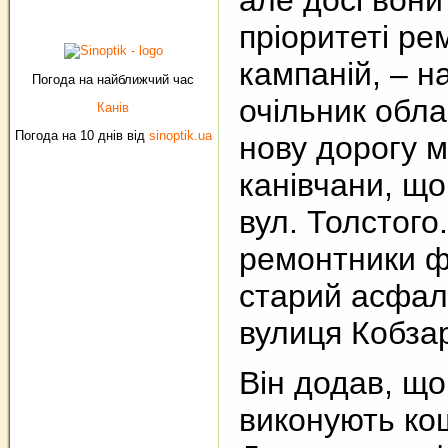
але досі вони
пріоритеті ре
кампаній, – н
Погода на найближчий час
очільник обла
Канів
Погода на 10 днів від
sinoptik.ua
нову дорогу м
канівчани, щ
вул. Толстого
ремонтники 
старий асфаль
вулиця Кобза
Він додав, що 
виконують ко