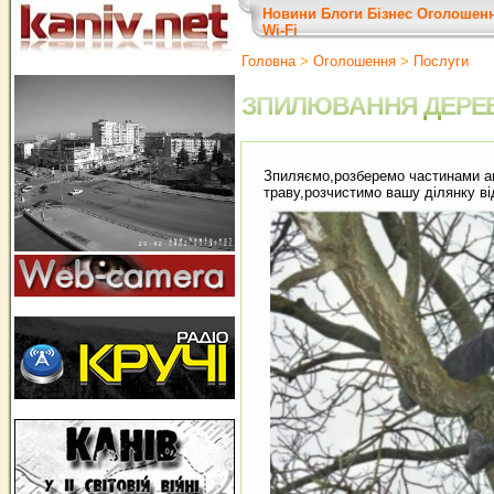
Новини
Блоги
Бізнес
Оголошен
Wi-Fi
Головна
>
Оголошення
>
Послуги
ЗПИЛЮВАННЯ ДЕРЕ
Зпиляємо,розберемо частинами ав
траву,розчистимо вашу ділянку ві