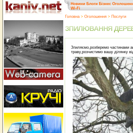
Новини
Блоги
Бізнес
Оголошен
Wi-Fi
Головна
>
Оголошення
>
Послуги
ЗПИЛЮВАННЯ ДЕРЕ
Зпиляємо,розберемо частинами ав
траву,розчистимо вашу ділянку ві