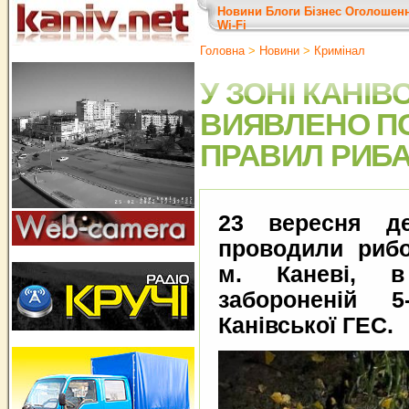
Новини
Блоги
Бізнес
Оголошен
Wi-Fi
Головна
>
Новини
>
Кримінал
У ЗОНІ КАНІВ
ВИЯВЛЕНО П
ПРАВИЛ РИБ
23 вересня де
проводили рибо
м. Каневі, 
забороненій 5-
Канівської ГЕС.