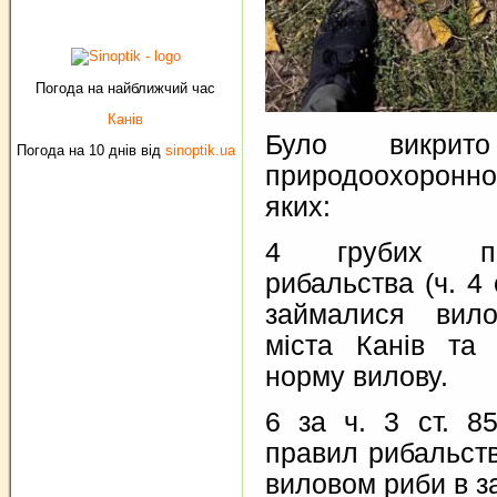
Погода на найближчий час
Канів
Було викри
Погода на 10 днів від
sinoptik.ua
природоохоронно
яких:
4 грубих по
рибальства (ч. 4
займалися вил
міста Канів та
норму вилову.
6 за ч. 3 ст. 
правил рибальст
виловом риби в за