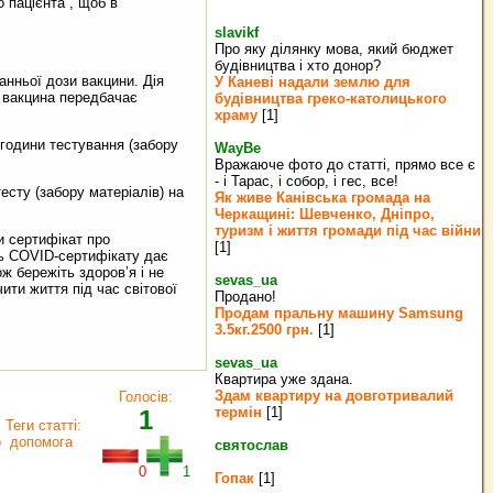
пацієнта , щоб в
slavikf
Про яку ділянку мова, який бюджет
будівництва і хто донор?
нньої дози вакцини. Дія
У Каневі надали землю для
я вакцина передбачає
будівництва греко‐католицького
храму
[1]
години тестування (забору
WayBe
Вражаюче фото до статті, прямо все є
- і Тарас, і собор, і гес, все!
ту (забору матеріалів) на
Як живе Канівська громада на
Черкащині: Шевченко, Дніпро,
туризм і життя громади під час війни
 сертифікат про
[1]
ть COVID-сертифікату дає
ж бережіть здоров’я і не
sevas_ua
ити життя під час світової
Продано!
Продам пральну машину Samsung
3.5кг.2500 грн.
[1]
sevas_ua
Квартира уже здана.
Здам квартиру на довготривалий
Голосів:
термін
[1]
1
Теги статті:
о
допомога
святослав
0
1
Гопак
[1]