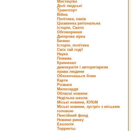
Мистецтво
Долі людські
Транспорт
Війна
Політика, канів
Цікавинка регіональна
Історія, Свято
Обговорення
Дніпрова зірка
Бизнес
Історія, політика
Сміх тай годі!
Наука
Пожежа
Криминал
демократія і авторитаризм
права людини
Обхохочешься блин
Карти
Розваги
Милосердя
Обласні новини
Недільна школа
Міські новини, КУКіМ
Міські новини, зустріч з міським
головою
Пенсійний фонд
Новини ринку
Екологія
Торренты