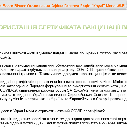
и
Блоги
Бізнес
Оголошення
Афіша
Галерея
Радіо "Кручі"
Мапа
Wi-Fi
РИСТАННЯ СЕРТИФІКАТА ВАКЦИНАЦІЇ ВІ
та вчиться жити в умовах пандемії через поширення гострої респірат
CoV-2.
ять різноманітні карантинні обмеження для запобігання колапсу меди
. Оскільки наразі відбувається вакцинація від COVID-19, деякі обмеженн
 вакцинації громадян. Таким чином, документ про вакцинацію стає необх
 сертифікатів про вакцинацію в електронній формі Кабінет Міністрів
кою затверджено Порядок формування та використання сертифіката , що
и COVID-19, спричиненої коронавірусом SARS-CoV-2, негативний результ
ртифікати, видані в Україні, вже визнані Європейським Союзом. 19 серпн
нічну сумісність сертифікатів України та Європейського Союзу і рекомен
ов в Україні можна отримати бажаний COVID-сертифікат?
 він видається особі за її запитом до відповідної уповноваженої держ
вне підприємство «Дія». Запит можна подати особисто або через закон