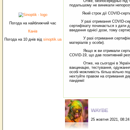
Отже, безпосередньо під час ва
подальшому не виникали непороз
Який строк дії COVID-серти
У разі отримання COVID-сертифік
Погода на найближчий час
сертифікату починається з дати 
введення однієї дози, тому сертиф
Канів
У разі отримання сертифікату пр
Погода на 10 днів від
sinoptik.ua
матеріалів у особи).
Якщо ж ви отримали сертифікат 
COVID-19, що дав позитивний рез
Отже, на сьогодні в Україні є 
вакцинацію, тестування, одужання
особі можливість більш вільно по
нехтуйте правом на отримання дер
пандемії
WAYBE
25 жовтня 2021, 08:24