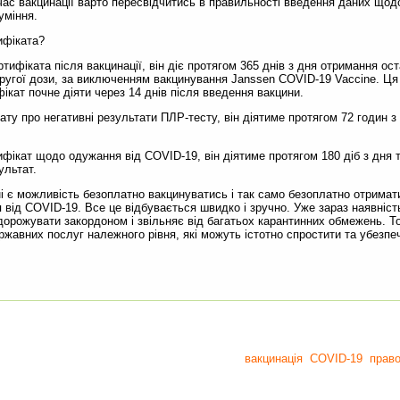
кцинації варто пересвідчитись в правильності введення даних щодо 
уміння.
фіката?
ата після вакцинації, він діє протягом 365 днів з дня отримання оста
другої дози, за виключенням вакцинування Janssen COVID-19 Vaccine. Ц
ікат почне діяти через 14 днів після введення вакцини.
о негативні результати ПЛР-тесту, він діятиме протягом 72 годин з 
щодо одужання від COVID-19, він діятиме протягом 180 діб з дня тес
ультат.
можливість безоплатно вакцинуватись і так само безоплатно отримати
 від COVID-19. Все це відбувається швидко і зручно. Уже зараз наявніс
дорожувати закордоном і звільняє від багатьох карантинних обмежень. То
жавних послуг належного рівня, які можуть істотно спростити та убезпеч
вакцинація
COVID-19
прав