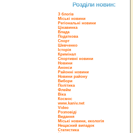
Розділи новин:
З блогів
Міські новини
Регіональні новини
Цікавинка
Влада
Податкова
Спорт
Шевченко
Історія
Кримінал
Спортивні новини
Новини
Анонси
Районні новини
Новини району
Вибори
Політика
Флейм
Віка
Космос
www.kaniv.net
Video
Розповіді
Видання
Міські новини, екологія
Нещасний випадок
Статистика