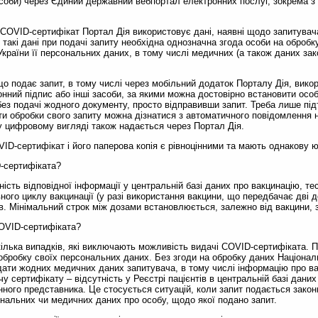
особи) через Єдиний державний вебпортал електронних послуг, зокрема з
-сертифікат Портал Дія використовує дані, наявні щодо запитувача у
такі дані при подачі запиту необхідна однозначна згода особи на обробк
раїни її персональних даних, в тому числі медичних (а також даних за
дає запит, в тому числі через мобільний додаток Порталу Дія, викор
ронний підпис або інші засоби, за якими можна достовірно встановити осо
ез подачі жодного документу, просто відправивши запит. Треба лише під
ти обробки свого запиту можна дізнатися з автоматичного повідомлення н
 цифровому вигляді також надається через Портал Дія.
тифікат і його паперова копія є рівноцінними та мають однакову ю
сертифіката?
відповідної інформації у центральній базі даних про вакцинацію, тес
ого циклу вакцинації (у разі використання вакцини, що передбачає дві д
в. Мінімальний строк між дозами встановлюється, залежно від вакцини, з
VID-сертифіката?
а випадків, які виключають можливість видачі COVID-сертифіката. П
обробку своїх персональних даних. Без згоди на обробку даних Націона
дати жодних медичних даних запитувача, в тому числі інформацію про в
сертифікату – відсутність у Реєстрі пацієнтів в центральній базі даних
нного представника. Це стосується ситуацій, коли запит подається зако
сональних чи медичних даних про особу, щодо якої подано запит.