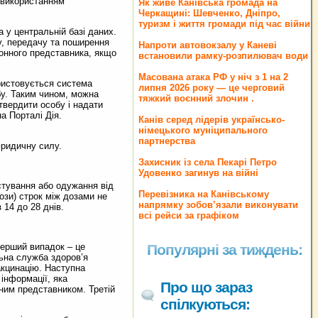
 використанням
Як живе Канівська громада на
Черкащині: Шевченко, Дніпро,
туризм і життя громади під час війни
 центральній базі даних.
у, передачу та поширення
Напроти автовокзалу у Каневі
конного представника, якщо
встановили рамку-розпилювач води
Масована атака РФ у ніч з 1 на 2
истовується система
липня 2026 року — це черговий
бу. Таким чином, можна
тяжкий воєнний злочин .
твердити особу і надати
а Порталі Дія.
Канів серед лідерів українсько-
німецького муніципального
партнерства
ридичну силу.
Захисник із села Пекарі Петро
Удовенко загинув на війні
тування або одужання від
Перевізника на Канівському
ози) строк між дозами не
напрямку зобов’язали виконувати
 14 до 28 днів.
всі рейси за графіком
ерший випадок – це
Популярні за тиждень:
льна служба здоров’я
акцинацію. Наступна
 інформації, яка
Про що зараз
нним представником. Третій
спілкуються: