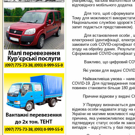
(наприклад, батьків малолітньої 
відповідного мобільного додатка
Для того, щоб сформувати COVID
Тому для можливості використати 
Національною службою здоров’я Ук
запит подається представником).
Для встановлення особи , що по
електронної ідентифікації, елект
замовити собі COVID-сертифікат б
згоду на обробку даних. Результа
Сформований COVID-сертифікат у
Важливо, що цифровий COVID-сер
Які умови для видачі COVID-
Найважливіша умова – наявність 
COVID-19. Для підтвердження повн
повинен становити більше 180 дні
Причини відмови у видачі CO
У Порядку визначається декільк
відмова особи надавати згоду на 
України не матиме можливості на
причина, яка унеможливлює видачу 
підтверджує статус особи як зако
випадок – відсутність у базі пер