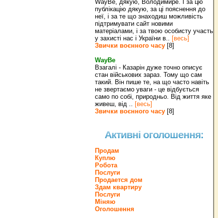
WayBe, дякую, Володимире. І за цю
публікацію дякую, за ці пояснення до
неї, і за те що знаходиш можливість
підтримувати сайт новими
матеріалами, і за твою особисту участь
у захисті нас і України в..
[весь]
Звички воєнного часу
[8]
WayBe
Взагалі - Казарін дуже точно описує
стан військових зараз. Тому що сам
такий. Він пише те, на що часто навіть
не звертаємо уваги - це відбується
само по собі, природньо. Від життя яке
живеш, від ..
[весь]
Звички воєнного часу
[8]
Активні оголошення:
Продам
Куплю
Робота
Послуги
Продается дом
Здам квартиру
Послуги
Міняю
Оголошення