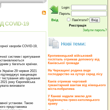
Login:
Пароль
Вхід
Пам'ятати?
Д COVID-19
Реєстрація
Забули пароль?
Нові теми:
орної хвороби COVID-19,
Кропивницький військовий
чної системи і врятування
госпіталь отримав допомогу від
я встановлюються
Канівської громади
ідним у багатьох країнах.
На Черкащині родина веде
 України 29 червня 2021
господарство на хуторі серед лісу
 підтверджує вакцинацію
ат тестування або одужання
Канів отримав черговий
я 2021 року Європейська
гуманітарний вантаж від німецького
дувала визнавати
міста-побратима
У Каневі надали землю для
будівництва греко‐католицького
авної установи. Такою
храму
ного представника