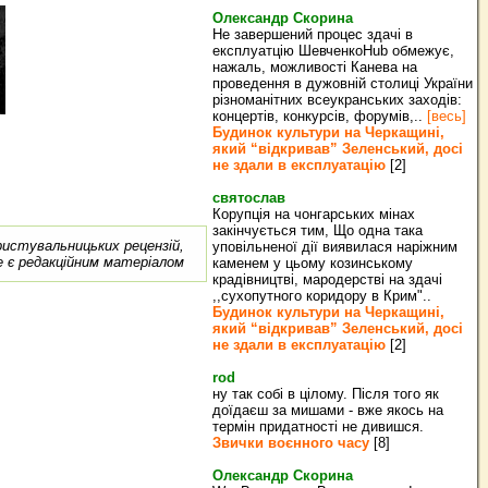
Олександр Скорина
Не завершений процес здачі в
експлуатцію ШевченкоHub обмежує,
нажаль, можливості Канева на
проведення в дужовній столиці України
різноманітних всеукранських заходів:
концертів, конкурсів, форумів,..
[весь]
Будинок культури на Черкащині,
який “відкривав” Зеленський, досі
не здали в експлуатацію
[2]
святослав
Корупція на чонгарських мінах
закінчується тим, Що одна така
ористувальницьких рецензій,
уповільненої дії виявилася наріжним
е є редакційним матеріалом
каменем у цьому козинському
крадівництві, мародерстві на здачі
,,сухопутного коридору в Крим"..
Будинок культури на Черкащині,
який “відкривав” Зеленський, досі
не здали в експлуатацію
[2]
rod
ну так собі в цілому. Після того як
доїдаєш за мишами - вже якось на
термін придатності не дивишся.
Звички воєнного часу
[8]
Олександр Скорина