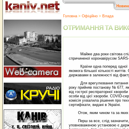
Новин
Головна
>
Офіційно
>
Влада
ОТРИМАННЯ ТА ВИКО
Майже два роки світова спільно
спричиненої коронавірусом SARS-
Країни одна поперед одної ввод
якомога більшої кількості життів
державами в залежності від факту
Для врегулювання питання видачі
року прийняв постанову № 677, я
від гострої респіраторної хвороб
особи від цієї хвороби. COVID-се
комісія ухвалила рішення про тех
сертифікати, видані в Україні.
Отож, яким чином та за яких ум
Перш за все, слід зазначити, що
уповноваженою установою є держа