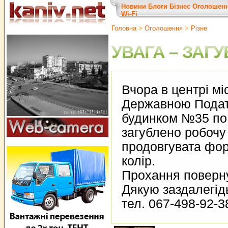
Новини
Блоги
Бізнес
Оголошен
Wi-Fi
Головна
>
Оголошення
>
Різне
УВАГА – ЗАГ
Вчора в центрі мі
Державною Пода
будинком №35 по 
загублено робочу
продовгувата фор
колір.
Прохання поверну
Дякую заздалегід
тел. 067-498-92-