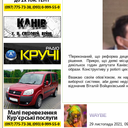
“Переконаний, що реформа децен
рішення. Прикро, що деякі місц
декількох годин депутати Канів
образи. Конструктиву у роботі цих
Вважаю своїм обов’язком, як на
виборчої системи, аби деякі нед
відзначив Віталій Войцехівський н
WAYBE
29 листопада 2021, 09