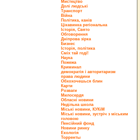
Мистецтво
Долі людські
Транспорт
Війна
Політика, канів
Цікавинка регіональна
Історія, Свято
Обговорення
Дніпрова зірка
Бизнес
Історія, політика
Сміх тай годі!
Наука
Пожежа
Криминал
демократія і авторитаризм
права людини
Обхохочешься блин
Карти
Розваги
Милосердя
Обласні новини
Недільна школа
Міські новини, КУКіМ
Міські новини, зустріч з міським
головою
Пенсійний фонд
Новини ринку
Екологія
Торренты