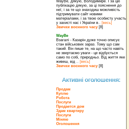
WayBe, дякую, Володимире. І за цю
публікацію дякую, за ці пояснення до
неї, і за те що знаходиш можливість
підтримувати сайт новими
матеріалами, і за твою особисту участь
у захисті нас і України в..
[весь]
Звички воєнного часу
[8]
WayBe
Взагалі - Казарін дуже точно описує
стан військових зараз. Тому що сам
такий. Він пише те, на що часто навіть
не звертаємо уваги - це відбується
само по собі, природньо. Від життя яке
живеш, від ..
[весь]
Звички воєнного часу
[8]
Активні оголошення:
Продам
Куплю
Робота
Послуги
Продается дом
Здам квартиру
Послуги
Міняю
Оголошення