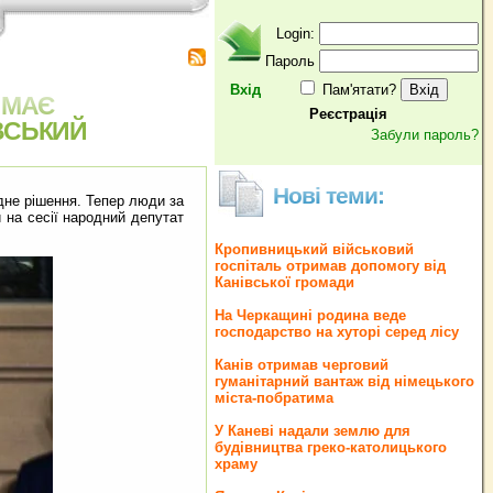
Login:
Пароль
Вхід
Пам'ятати?
 МАЄ
Реєстрація
ІВСЬКИЙ
Забули пароль?
Нові теми:
ідне рішення. Тепер люди за
 на сесії народний депутат
Кропивницький військовий
госпіталь отримав допомогу від
Канівської громади
На Черкащині родина веде
господарство на хуторі серед лісу
Канів отримав черговий
гуманітарний вантаж від німецького
міста-побратима
У Каневі надали землю для
будівництва греко‐католицького
храму