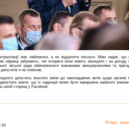
тралізації має наближати, а не віддаляти послуги. Маю надію, що 
еві обранці забувають, чиї інтереси вони мають захищати і на догоду
ської міської ради обмінювалися взаємними звинуваченнями та приг
 депутатів я не побачив.
родного депутата, вносити зміни до законодавчих актів щодо органів 
одепутати знали, що їх каденція може бути завершена набагато раніше
а своїй сторінці у Facebook.
Влада
децен
:18