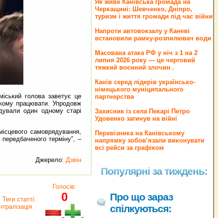
Як живе Канівська громада на
Черкащині: Шевченко, Дніпро,
туризм і життя громади під час війни
Напроти автовокзалу у Каневі
встановили рамку-розпилювач води
Масована атака РФ у ніч з 1 на 2
липня 2026 року — це черговий
тяжкий воєнний злочин .
Канів серед лідерів українсько-
німецького муніципального
міський голова заветує це
партнерства
 кому працювати. Упродовж
адували один одному старі
Захисник із села Пекарі Петро
Удовенко загинув на війні
місцевого самоврядування,
Перевізника на Канівському
 передбаченого терміну”, –
напрямку зобов’язали виконувати
всі рейси за графіком
Джерело:
Дзвін
Популярні за тиждень:
Голосів:
0
Про що зараз
Теги статті:
тралізація
спілкуються: