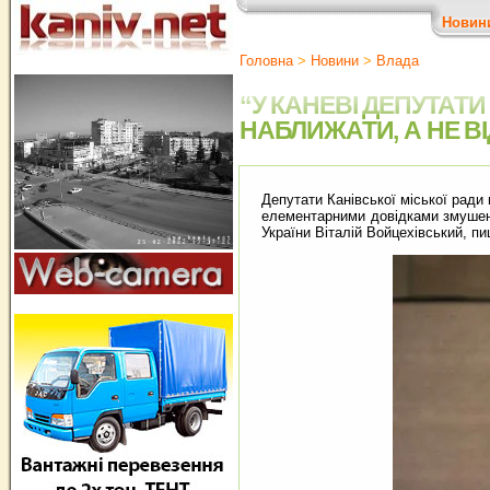
Новин
Головна
>
Новини
>
Влада
“У КАНЕВІ ДЕПУТАТ
НАБЛИЖАТИ, А НЕ В
Депутати Канівської міської ради
елементарними довідками змушені
України Віталій Войцехівський, п