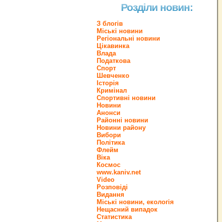
Розділи новин:
З блогів
Міські новини
Регіональні новини
Цікавинка
Влада
Податкова
Спорт
Шевченко
Історія
Кримінал
Спортивні новини
Новини
Анонси
Районні новини
Новини району
Вибори
Політика
Флейм
Віка
Космос
www.kaniv.net
Video
Розповіді
Видання
Міські новини, екологія
Нещасний випадок
Статистика