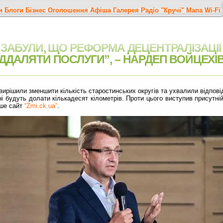
и
Блоги
Бізнес
Оголошення
Афіша
Галерея
Радіо "Кручі"
Мапа
Wi-Fi
И ЗАБУЛИ, ЩО РЕФОРМА ДЕЦЕНТРАЛІЗАЦІЇ
ІДДАЛЯТИ ПОСЛУГИ”, – НАРДЕП ВОЙЦЕХ
 вирішили зменшити кількість старостинських округів та ухвалили відпов
 будуть долати кількадесят кілометрів. Проти цього виступив присутній
ише сайт
“Zmi.ck.ua”
.