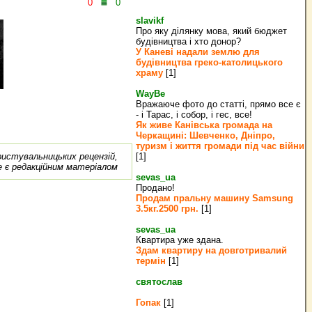
0
0
slavikf
Про яку ділянку мова, який бюджет
будівництва і хто донор?
У Каневі надали землю для
будівництва греко‐католицького
храму
[1]
WayBe
Вражаюче фото до статті, прямо все є
- і Тарас, і собор, і гес, все!
Як живе Канівська громада на
Черкащині: Шевченко, Дніпро,
туризм і життя громади під час війни
ористувальницьких рецензій,
[1]
е є редакційним матеріалом
sevas_ua
Продано!
Продам пральну машину Samsung
3.5кг.2500 грн.
[1]
sevas_ua
Квартира уже здана.
Здам квартиру на довготривалий
термін
[1]
святослав
Гопак
[1]