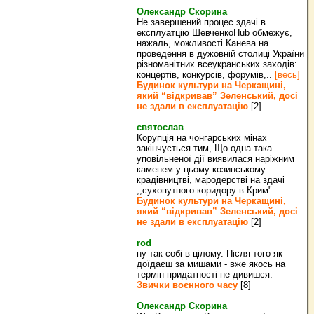
Олександр Скорина
Не завершений процес здачі в
експлуатцію ШевченкоHub обмежує,
нажаль, можливості Канева на
проведення в дужовній столиці України
різноманітних всеукранських заходів:
концертів, конкурсів, форумів,..
[весь]
Будинок культури на Черкащині,
який “відкривав” Зеленський, досі
не здали в експлуатацію
[2]
святослав
Корупція на чонгарських мінах
закінчується тим, Що одна така
уповільненої дії виявилася наріжним
каменем у цьому козинському
крадівництві, мародерстві на здачі
,,сухопутного коридору в Крим"..
Будинок культури на Черкащині,
який “відкривав” Зеленський, досі
не здали в експлуатацію
[2]
rod
ну так собі в цілому. Після того як
доїдаєш за мишами - вже якось на
термін придатності не дивишся.
Звички воєнного часу
[8]
Олександр Скорина