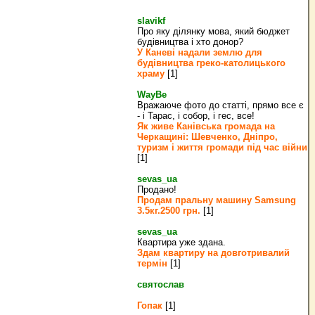
slavikf
Про яку ділянку мова, який бюджет
будівництва і хто донор?
У Каневі надали землю для
будівництва греко‐католицького
храму
[1]
WayBe
Вражаюче фото до статті, прямо все є
- і Тарас, і собор, і гес, все!
Як живе Канівська громада на
Черкащині: Шевченко, Дніпро,
туризм і життя громади під час війни
[1]
sevas_ua
Продано!
Продам пральну машину Samsung
3.5кг.2500 грн.
[1]
sevas_ua
Квартира уже здана.
Здам квартиру на довготривалий
термін
[1]
святослав
Гопак
[1]