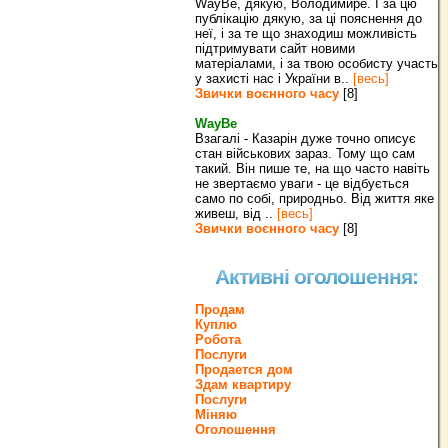
WayBe, дякую, Володимире. І за цю
публікацію дякую, за ці пояснення до
неї, і за те що знаходиш можливість
підтримувати сайт новими
матеріалами, і за твою особисту участь
у захисті нас і України в..
[весь]
Звички воєнного часу
[8]
WayBe
Взагалі - Казарін дуже точно описує
стан військових зараз. Тому що сам
такий. Він пише те, на що часто навіть
не звертаємо уваги - це відбується
само по собі, природньо. Від життя яке
живеш, від ..
[весь]
Звички воєнного часу
[8]
Активні оголошення:
Продам
Куплю
Робота
Послуги
Продается дом
Здам квартиру
Послуги
Міняю
Оголошення