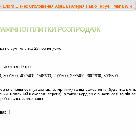
и
Блоги
Бізнес
Оголошення
Афіша
Галерея
Радіо "Кручі"
Мапа
Wi-Fi
РАМІЧНОЇ ПЛИТКИ РОЗПРОДАЖ
и по вул.Іллєнка 23 пропонуємо:
литки від 80 грн.
, 300*300, 400*400, 150*600, 200*600, 275*400, 300*600, 500*500
 в наявності (старе місто, кірпічик) та під замовлення будь-яка кіл-ть 
оний, молочний шоколад, персик), а також бордюр є в наявності та під з
зробіть своє замовлення.
вар!!!