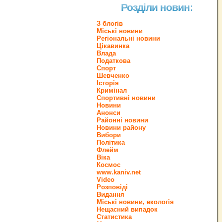
Розділи новин:
З блогів
Міські новини
Регіональні новини
Цікавинка
Влада
Податкова
Спорт
Шевченко
Історія
Кримінал
Спортивні новини
Новини
Анонси
Районні новини
Новини району
Вибори
Політика
Флейм
Віка
Космос
www.kaniv.net
Video
Розповіді
Видання
Міські новини, екологія
Нещасний випадок
Статистика