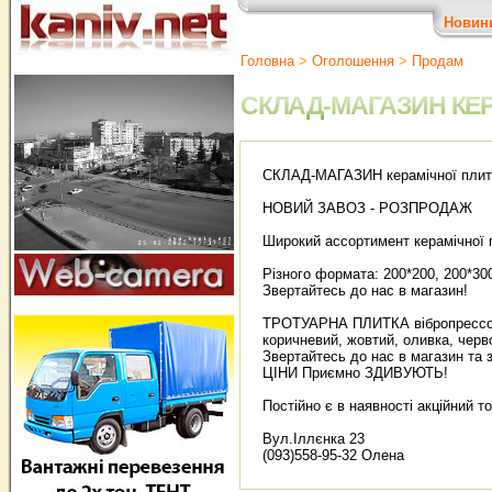
Новин
Головна
>
Оголошення
>
Продам
СКЛАД-МАГАЗИН КЕ
СКЛАД-МАГАЗИН керамічної плитк
НОВИЙ ЗАВОЗ - РОЗПРОДАЖ
Широкий ассортимент керамічної п
Різного формата: 200*200, 200*300
Звертайтесь до нас в магазин!
ТРОТУАРНА ПЛИТКА вібропрессована
коричневий, жовтий, оливка, черв
Звертайтесь до нас в магазин та 
ЦІНИ Приємно ЗДИВУЮТЬ!
Постійно є в наявності акційний то
Вул.Іллєнка 23
(093)558-95-32 Олена