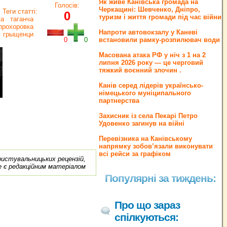
Як живе Канівська громада на
Голосів:
Черкащині: Шевченко, Дніпро,
Теги статті:
0
туризм і життя громади під час війни
ка
таганча
прохоровка
Напроти автовокзалу у Каневі
грыщенци
0
0
встановили рамку-розпилювач води
Масована атака РФ у ніч з 1 на 2
липня 2026 року — це черговий
тяжкий воєнний злочин .
Канів серед лідерів українсько-
німецького муніципального
партнерства
Захисник із села Пекарі Петро
Удовенко загинув на війні
Перевізника на Канівському
напрямку зобов’язали виконувати
всі рейси за графіком
ористувальницьких рецензій,
е є редакційним матеріалом
Популярні за тиждень:
Про що зараз
спілкуються: