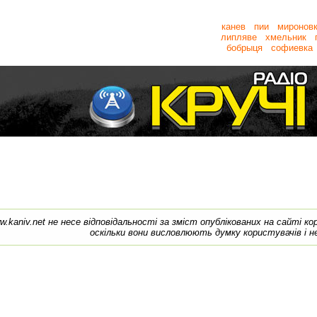
канев
пии
миронов
липляве
хмельник
бобрыця
софиевка
w.kaniv.net не несе відповідальності за зміст опублікованих на сайті к
оскільки вони висловлюють думку користувачів і н