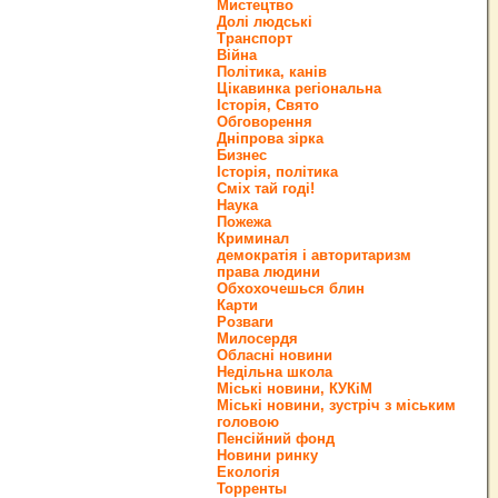
Мистецтво
Долі людські
Транспорт
Війна
Політика, канів
Цікавинка регіональна
Історія, Свято
Обговорення
Дніпрова зірка
Бизнес
Історія, політика
Сміх тай годі!
Наука
Пожежа
Криминал
демократія і авторитаризм
права людини
Обхохочешься блин
Карти
Розваги
Милосердя
Обласні новини
Недільна школа
Міські новини, КУКіМ
Міські новини, зустріч з міським
головою
Пенсійний фонд
Новини ринку
Екологія
Торренты