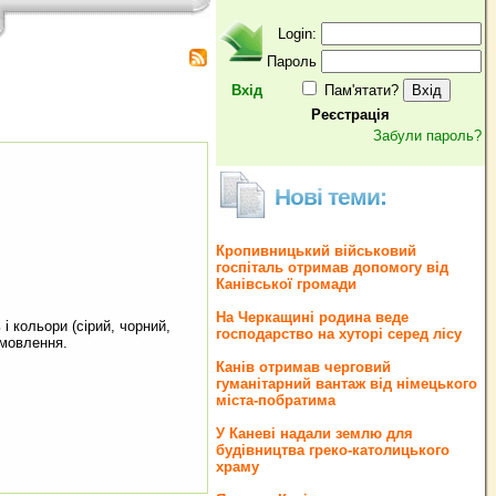
Login:
Пароль
Вхід
Пам'ятати?
Реєстрація
Забули пароль?
Нові теми:
Кропивницький військовий
госпіталь отримав допомогу від
Канівської громади
На Черкащині родина веде
і кольори (сірий, чорний,
господарство на хуторі серед лісу
амовлення.
Канів отримав черговий
гуманітарний вантаж від німецького
міста-побратима
У Каневі надали землю для
будівництва греко‐католицького
храму