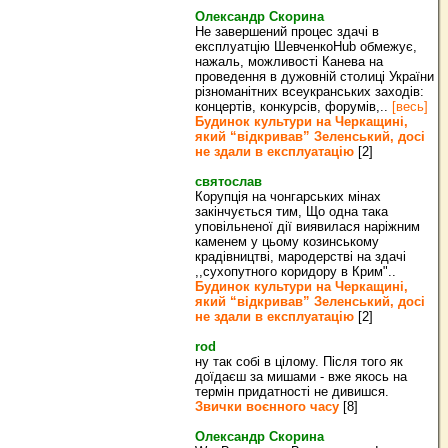
Олександр Скорина
Не завершений процес здачі в
експлуатцію ШевченкоHub обмежує,
нажаль, можливості Канева на
проведення в дужовній столиці України
різноманітних всеукранських заходів:
концертів, конкурсів, форумів,..
[весь]
Будинок культури на Черкащині,
який “відкривав” Зеленський, досі
не здали в експлуатацію
[2]
святослав
Корупція на чонгарських мінах
закінчується тим, Що одна така
уповільненої дії виявилася наріжним
каменем у цьому козинському
крадівництві, мародерстві на здачі
,,сухопутного коридору в Крим"..
Будинок культури на Черкащині,
який “відкривав” Зеленський, досі
не здали в експлуатацію
[2]
rod
ну так собі в цілому. Після того як
доїдаєш за мишами - вже якось на
термін придатності не дивишся.
Звички воєнного часу
[8]
Олександр Скорина