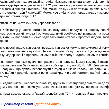
уація: забилася каналізаційна труба. Називаю прізвища директорів цих п
ександр Архипов, директор КП "Управління водо-каналізаційного господа
е з того місця руки виросли? Чи, може, ви суму в платіжках за січень 
сті в елементарній ситуації? Може, хоч вибачитеся перед людьми за св
ри запитання буде: "Ні".
апитання: це місто кимось управляється?
ми. Крім цифр у наших квитанціях за комунальні послуги, які щоразу все б
чається міський голова Ігор Ренькас, який особисто попризначав на поса
, яких ми послали в міську раду захищати інтереси простих людей, тобто
ереси.
 ми, прості люди, канівська громада, канівська комуна придумали ці ком
 нам вони повинні служити. Це нас повинні обслуговувати. Це перед нам
 яку модернізацію провели, скільки якісних послуг надали, скільки кошті
ів, колективи яких сумлінно працюють на нашу канівську комуну, і гнати в
амахльовували без нашого відома собі зарплату по 30, 40, 50 і більше ти
і радіючи, що зуміли перевернути ситуацію з ніг на голову - не вони на 
, на їхніх родичів, котрих вони понабирали в свої контори, на їхні прива
народ".
бездіяльність і непрофесіоналізм, грубість і безвідповідальність недол
іти у нас на шиї і визискувати за низькоякісні послуги супервисокі тариф
е, пора декому сказати "давай, допобачення"? Чи терпимо й далі носимо 
ний редактор газети
«Дніпрова Зірка»