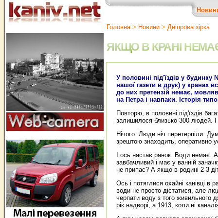
Новин
Головна
>
Новини
>
Дніпрова зірка
ЯКЩО В КРАНІ НЕМАЄ
У половині під'їздів у будинку №
нашої газети в друк) у кранах 
до них претензій немає, мовля
на Петра і навпаки. Історія типо
Повторю, в половині під'їздів ба
залишилося близько 300 людей. І
Нічого. Люди ніч перетерпіли. Дум
зрештою знаходить, оперативно ус
І ось настає ранок. Води немає. А
завбачливий і має у ванній заначк
не припас? А якщо в родині 2-3 ді
Ось і потяглися охайні канівці в 
води не просто дістатися, але лю
черпати воду з того живильного дж
рік надворі, а 1913, коли ні канал