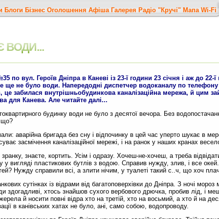
и
Блоги
Бізнес
Оголошення
Афіша
Галерея
Радіо "Кручі"
Мапа
Wi-Fi
 ВОДИ...
35 по вул. Героїв Дніпра в Каневі із 23-ї години 23 січня і аж до 22-ї
все ще не було води. Напередодні диспетчер водоканалу по телефону
в, це забилася внутрішньобудинкова каналізаційна мережа, й цим за
ва для Канева. Але читайте далі...
гатоквартирного будинку води не було з десятої вечора. Без водопостачан
 що?
али: аварійна бригада без сну і відпочинку в цей час уперто шукає в ме
уває засмічення каналізаційної мережі, і на ранок у наших кранах весе
 зранку, знаєте, кортить. Усім і одразу. Хочеш-не-хочеш, а треба відвідат
у у вигляді пластикових бутлів з водою. Справив нужду, злив, і все окей
тей? Нужду справили всі, а злити нічим, у туалеті такий с..ч, що хоч плач
ранкових сутінках із відрами від багатоповерхівки до Дніпра. З ночі мороз
ди здогадливі, хтось знайшов сухого вербового дрючка, пробив лід, і м
ерела й носити повні відра хто на третій, хто на восьмий, а хто й на де
ізації в канівських хатах не було, ані, само собою, водопроводу.