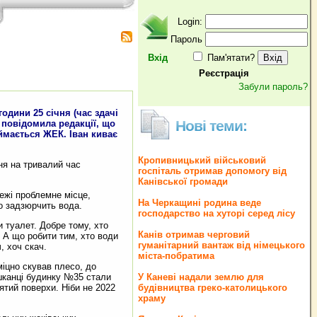
Login:
Пароль
Вхід
Пам'ятати?
Реєстрація
Забули пароль?
 години 25 січня (час здачі
Нові теми:
 повідомила редакції, що
ймається ЖЕК. Іван киває
Кропивницький військовий
ня на тривалий час
госпіталь отримав допомогу від
Канівської громади
режі проблемне місце,
На Черкащині родина веде
ло задзюрчить вода.
господарство на хуторі серед лісу
и туалет. Добре тому, хто
Канів отримав черговий
. А що робити тим, хто води
гуманітарний вантаж від німецького
, хоч скач.
міста-побратима
 міцно скував плесо, до
ешканці будинку №35 стали
У Каневі надали землю для
сятий поверхи. Ніби не 2022
будівництва греко‐католицького
храму