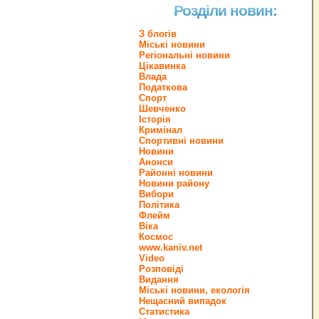
Розділи новин:
З блогів
Міські новини
Регіональні новини
Цікавинка
Влада
Податкова
Спорт
Шевченко
Історія
Кримінал
Спортивні новини
Новини
Анонси
Районні новини
Новини району
Вибори
Політика
Флейм
Віка
Космос
www.kaniv.net
Video
Розповіді
Видання
Міські новини, екологія
Нещасний випадок
Статистика