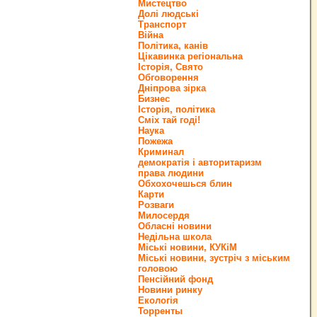
Мистецтво
Долі людські
Транспорт
Війна
Політика, канів
Цікавинка регіональна
Історія, Свято
Обговорення
Дніпрова зірка
Бизнес
Історія, політика
Сміх тай годі!
Наука
Пожежа
Криминал
демократія і авторитаризм
права людини
Обхохочешься блин
Карти
Розваги
Милосердя
Обласні новини
Недільна школа
Міські новини, КУКіМ
Міські новини, зустріч з міським
головою
Пенсійний фонд
Новини ринку
Екологія
Торренты