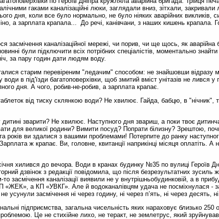
гатоповерхівки по Героїв Дніпра кружляла аварійна бригада. Трійця печ
талічними гаками каналізаційні люки, заглядали вниз, зітхали, закривал
ого дня, коли все було нормально, не було ніяких аварійних викликів, с
міно, а зарплата крапала... До речі, канівчани, з наших кишень крапала. 
ся засмічення каналізаційної мережі, чи порив, чи ще щось, як аварійна
повинні були підключити всіх потрібних спеціалістів, моментально знайти
ніч, за пару годин дати людям воду.
талися старим перевіреним "ледачим" способом: не знайшовши відразу м
води в під'їзди багатоповерхівки, щоб змитий вміст унітазів не лився у п
пного дня. А чого, робив-не-робив, а зарплата крапає.
таблеток від тиску склянкою води? Не хвилює. Гайда, бабцю, в "нічник", 
 дитині зварити? Не хвилює. Наступного дня звариш, а поки твоє дитинч
вати для великої родини? Вимити посуд? Попрати білизну? Зрештою, поч
ста років ви здалися з вашими проблемами! Потерпите до ранку наступно
арплата ж крапає. Ви, головне, квитанції наприкінці місяця оплатіть. А 
ічня хилився до вечора. Води в кранах будинку №35 по вулиці Героїв Дні
рний дзвінок з редакції повідомила, що після безрезультатних зусиль ж
-то засмічення каналізації виявили не у внутрішньобудинковій, а в прибу
П «ЖЕК», а КП «УВКГ». Але й водоканалівцям удача не посміхнулася - з
е усунули засмічення ні через годину, ні через п’ять, ні через десять, н
унальні підприємства, загальна чисельність яких нараховує близько 250 о
облемою. Це не стихійне лихо, не теракт, не землетрус, який зруйнував 