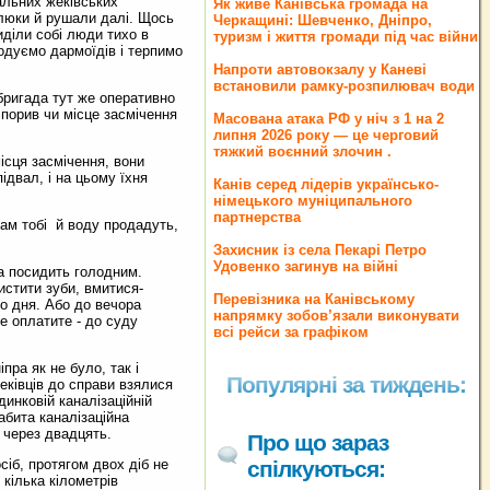
альних жеківських
Як живе Канівська громада на
и люки й рушали далі. Щось
Черкащині: Шевченко, Дніпро,
иділи собі люди тихо в
туризм і життя громади під час війни
Годуємо дармоїдів і терпимо
Напроти автовокзалу у Каневі
встановили рамку-розпилювач води
 бригада тут же оперативно
 порив чи місце засмічення
Масована атака РФ у ніч з 1 на 2
липня 2026 року — це черговий
тяжкий воєнний злочин .
ісця засмічення, вони
ідвал, і на цьому їхня
Канів серед лідерів українсько-
німецького муніципального
партнерства
там тобі й воду продадуть,
Захисник із села Пекарі Петро
Удовенко загинув на війні
а посидить голодним.
истити зуби, вмитися-
Перевізника на Канівському
го дня. Або до вечора
напрямку зобов’язали виконувати
не оплатите - до суду
всі рейси за графіком
пра як не було, так і
Популярні за тиждень:
еківців до справи взялися
динковій каналізаційній
абита каналізаційна
і через двадцять.
Про що зараз
сіб, протягом двох діб не
спілкуються:
кілька кілометрів