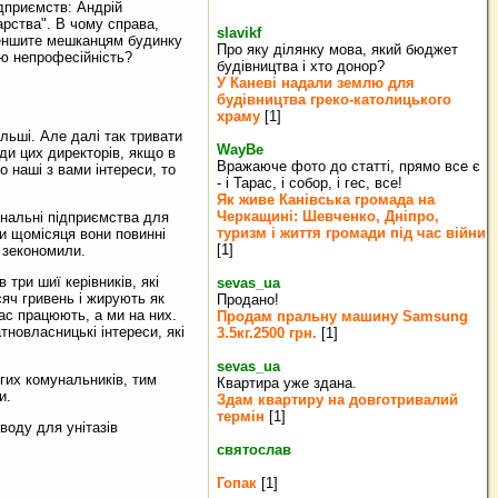
ідприємств: Андрій
рства". В чому справа,
slavikf
зменшите мешканцям будинку
Про яку ділянку мова, який бюджет
ою непрофесійність?
будівництва і хто донор?
У Каневі надали землю для
будівництва греко‐католицького
храму
[1]
ільші. Але далі так тривати
WayBe
ди цих директорів, якщо в
Вражаюче фото до статті, прямо все є
 наші з вами інтереси, то
- і Тарас, і собор, і гес, все!
Як живе Канівська громада на
Черкащині: Шевченко, Дніпро,
унальні підприємства для
туризм і життя громади під час війни
и щомісяця вони повинні
[1]
в зекономили.
 три шиї керівників, які
sevas_ua
сяч гривень і жирують як
Продано!
нас працюють, а ми на них.
Продам пральну машину Samsung
тновласницькі інтереси, які
3.5кг.2500 грн.
[1]
sevas_ua
угих комунальників, тим
Квартира уже здана.
и.
Здам квартиру на довготривалий
термін
[1]
воду для унітазів
святослав
Гопак
[1]