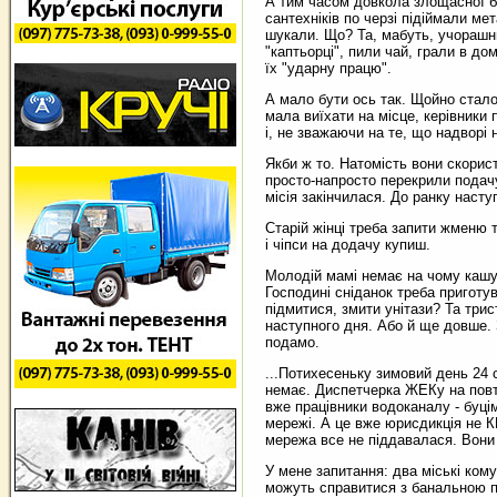
А тим часом довкола злощасної ба
сантехніків по черзі підіймали ме
шукали. Що? Та, мабуть, учорашнь
"каптьорці", пили чай, грали в до
їх "ударну працю".
А мало бути ось так. Щойно стало
мала виїхати на місце, керівники 
і, не зважаючи на те, що надворі 
Якби ж то. Натомість вони скорис
просто-напросто перекрили подачу 
місія закінчилася. До ранку насту
Старій жінці треба запити жменю 
і чіпси на додачу купиш.
Молодій мамі немає на чому кашу
Господині сніданок треба приготу
підмитися, змити унітази? Та три
наступного дня. Або й ще довше. З
подамо.
...Потихесеньку зимовий день 24 с
немає. Диспетчерка ЖЕКу на повто
вже працівники водоканалу - буцім
мережі. А це вже юрисдикція не К
мережа все не піддавалася. Вони н
У мене запитання: два міські ком
можуть справитися з банальною пр