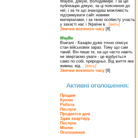
WayBe, дякую, Володимире. І за цю
публікацію дякую, за ці пояснення до
неї, і за те що знаходиш можливість
підтримувати сайт новими
матеріалами, і за твою особисту участь
у захисті нас і України в..
[весь]
Звички воєнного часу
[8]
WayBe
Взагалі - Казарін дуже точно описує
стан військових зараз. Тому що сам
такий. Він пише те, на що часто навіть
не звертаємо уваги - це відбується
само по собі, природньо. Від життя яке
живеш, від ..
[весь]
Звички воєнного часу
[8]
Активні оголошення:
Продам
Куплю
Робота
Послуги
Продается дом
Здам квартиру
Послуги
Міняю
Оголошення