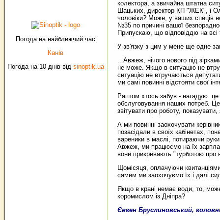
колектора, а звичайна штатна сит
Шацьких, директор КП "ЖЕК", і Ол
чоловіки? Може, у ваших спеців н
№35 по причині вашої безпорадно
Припускаю, що відповіддю на всі т
Погода на найближчий час
У зв'язку з цим у мене ще одне з
Канів
...Авжеж, нічого нового під зірка
Погода на 10 днів від
sinoptik.ua
не може. Якщо в ситуацію не втру
ситуацію не втручаються депутати
ми самі повинні відстояти свої інт
Раптом хтось забув - нагадую: це
обслуговування наших потреб. Це
звітувати про роботу, показувати,
А ми повинні заохочувати керівник
позасідали в своїх кабінетах, пон
вареники в маслі, потираючи руки 
Авжеж, ми працюємо на їх зарплати
вони прикривають "турботою про 
Щомісяця, оплачуючи квитанціями 
самим ми заохочуємо їх і далі сид
Якщо в крані немає води, то, мож
коромислом із Дніпра?
Євген Бруслиновський, голов