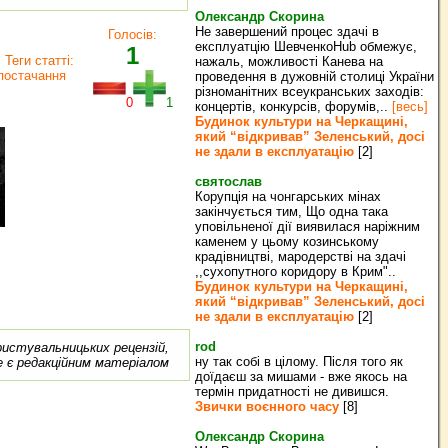
Олександр Скорина
Не завершений процес здачі в
Голосів:
експлуатцію ШевченкоHub обмежує,
1
Теги статті:
нажаль, можливості Канева на
постачання
проведення в дужовній столиці України
різноманітних всеукранських заходів:
0
1
концертів, конкурсів, форумів,..
[весь]
Будинок культури на Черкащині,
який “відкривав” Зеленський, досі
не здали в експлуатацію
[2]
святослав
Корупція на чонгарських мінах
закінчується тим, Що одна така
уповільненої дії виявилася наріжним
каменем у цьому козинському
крадівництві, мародерстві на здачі
,,сухопутного коридору в Крим"..
Будинок культури на Черкащині,
який “відкривав” Зеленський, досі
не здали в експлуатацію
[2]
rod
ористувальницьких рецензій,
ну так собі в цілому. Після того як
е є редакційним матеріалом
доїдаєш за мишами - вже якось на
термін придатності не дивишся.
Звички воєнного часу
[8]
Олександр Скорина