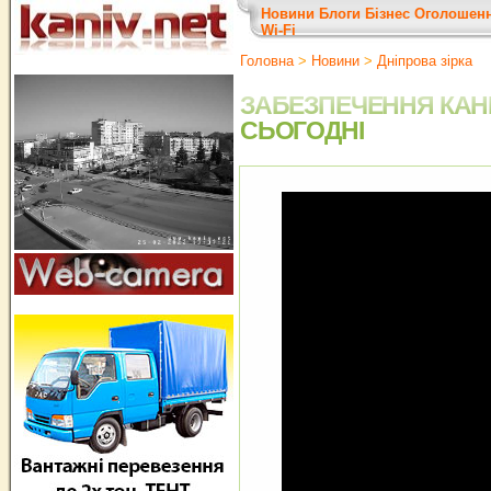
Новини
Блоги
Бізнес
Оголошен
Wi-Fi
Головна
>
Новини
>
Дніпрова зірка
ЗАБЕЗПЕЧЕННЯ КАН
СЬОГОДНІ