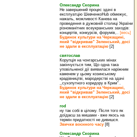
Олександр Скорина
Не завершений процес здачі в
експлуатцію ШевченкоHub обмежує,
нажаль, можливості Канева на
проведення в дужовній столиці України
різноманітних всеукранських заходів:
концертів, конкурсів, форумів,..
[весь]
Будинок культури на Черкащині,
який “відкривав” Зеленський, досі
не здали в експлуатацію
[2]
святослав
Корупція на чонгарських мінах
закінчується тим, Що одна така
уповільненої дії виявилася наріжним
каменем у цьому козинському
крадівництві, мародерстві на здачі
,,сухопутного коридору в Крим"..
Будинок культури на Черкащині,
який “відкривав” Зеленський, досі
не здали в експлуатацію
[2]
rod
ну так собі в цілому. Після того як
доїдаєш за мишами - вже якось на
термін придатності не дивишся.
Звички воєнного часу
[8]
Олександр Скорина