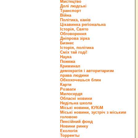
Мистецтво
Долі людські
Транспорт
Війна
Політика, канів
Цікавинка регіональна
Історія, Свято
Обговорення
Дніпрова зірка
Бизнес
Історія, політика
Сміх тай годі!
Наука
Пожежа
Криминал
демократія і авторитаризм
права людини
Обхохочешься блин
Карти
Розваги
Милосердя
Обласні новини
Недільна школа
Міські новини, КУКіМ
Міські новини, зустріч з міським
головою
Пенсійний фонд
Новини ринку
Екологія
Торренты