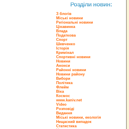
Розділи новин:
З блогів
Міські новини
Регіональні новини
Цікавинка
Влада
Податкова
Спорт
Шевченко
Історія
Кримінал
Спортивні новини
Новини
Анонси
Районні новини
Новини району
Вибори
Політика
Флейм
Віка
Космос
www.kaniv.net
Video
Розповіді
Видання
Міські новини, екологія
Нещасний випадок
Статистика