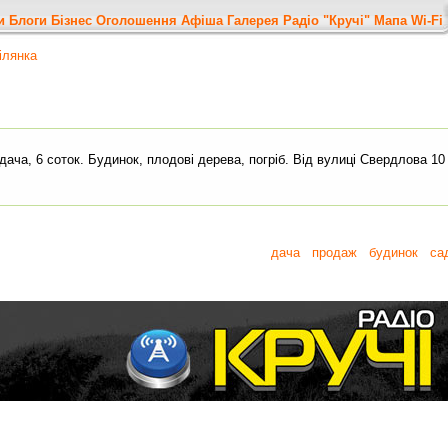
и
Блоги
Бізнес
Оголошення
Афіша
Галерея
Радіо "Кручі"
Мапа
Wi-Fi
ілянка
ача, 6 соток. Будинок, плодові дерева, погріб. Від вулиці Свердлова 10 
дача
продаж
будинок
са