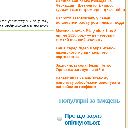
Як живе Канівська громада на
Черкащині: Шевченко, Дніпро,
туризм і життя громади під час війни
Напроти автовокзалу у Каневі
ористувальницьких рецензій,
встановили рамку-розпилювач води
е є редакційним матеріалом
Масована атака РФ у ніч з 1 на 2
липня 2026 року — це черговий
тяжкий воєнний злочин .
Канів серед лідерів українсько-
німецького муніципального
партнерства
Захисник із села Пекарі Петро
Удовенко загинув на війні
Перевізника на Канівському
напрямку зобов’язали виконувати
всі рейси за графіком
Популярні за тиждень:
Про що зараз
спілкуються: