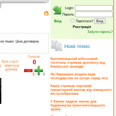
Login:
Пароль
Вхід
Пам'ятати?
Реєстрація
Забули пароль?
хв пішки. Ціна договірна.
Нові теми:
Голосів:
Кропивницький військовий
0
Теги статті:
госпіталь отримав допомогу від
д
земельна
Канівської громади
ділянка
0
0
На Черкащині родина веде
господарство на хуторі серед лісу
Канів отримав черговий
гуманітарний вантаж від німецького
міста-побратима
У Каневі надали землю для
будівництва греко‐католицького
храму