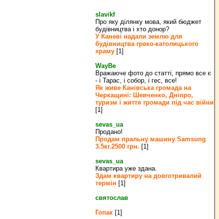
slavikf
Про яку ділянку мова, який бюджет
будівництва і хто донор?
У Каневі надали землю для
будівництва греко‐католицького
храму
[1]
WayBe
Вражаюче фото до статті, прямо все є
- і Тарас, і собор, і гес, все!
Як живе Канівська громада на
Черкащині: Шевченко, Дніпро,
туризм і життя громади під час війни
[1]
sevas_ua
Продано!
Продам пральну машину Samsung
3.5кг.2500 грн.
[1]
sevas_ua
Квартира уже здана.
Здам квартиру на довготривалий
термін
[1]
святослав
Гопак
[1]