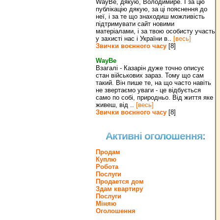
WayBe, дякую, Володимире. І за цю
публікацію дякую, за ці пояснення до
неї, і за те що знаходиш можливість
підтримувати сайт новими
матеріалами, і за твою особисту участь
у захисті нас і України в..
[весь]
Звички воєнного часу
[8]
WayBe
Взагалі - Казарін дуже точно описує
стан військових зараз. Тому що сам
такий. Він пише те, на що часто навіть
не звертаємо уваги - це відбується
само по собі, природньо. Від життя яке
живеш, від ..
[весь]
Звички воєнного часу
[8]
Активні оголошення:
Продам
Куплю
Робота
Послуги
Продается дом
Здам квартиру
Послуги
Міняю
Оголошення