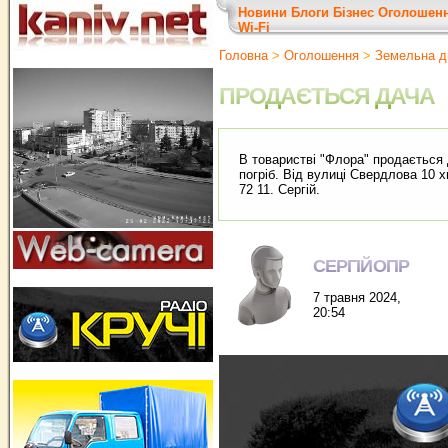
Новини
Блоги
Бізнес
Оголошен
Wi-Fi
Головна
>
Оголошення
>
Земельна д
ПРОДАЄТЬСЯ ДАЧА
В товаристві "Флора" продається 
погріб. Від вулиці Свердлова 10 х
72 11. Сергій.
СЕРГІЙОПР
7 травня 2024,
20:54