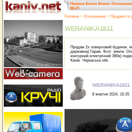
Новини
Блоги
Бізнес
Оголошен
Wi-Fi
Головна
>
Оголошення
>
Продается 
WERANIKA1811
Продам 2х поверховий будинок. м
державна) Гараж. 9сот. земли. Оп
контурний.електрічний 380в) подв
Канів. Черкаська обл.
WERANIKA1811
8 жовтня 2024, 10:25