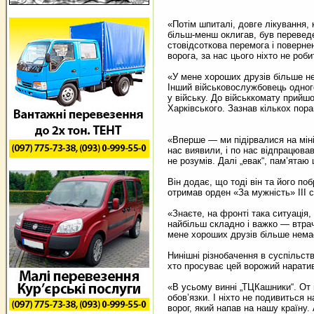
«Потім шпиталі, довге лікування, 
більш-менш оклигав, був перевед
стовідсоткова перемога і поверне
ворога, за нас цього ніхто не роб
«У мене хороших друзів більше н
Інший військовослужбовець одно
у війську. До військкомату прийш
Харківського. Зазнав кількох пора
«Вперше — ми підірвалися на міні.
нас виявили, і по нас відпрацював
не розумів. Далі „евак“, пам’ята
Він додає, що тоді він та його по
отримав орден «За мужність» ІІІ 
«Знаєте, на фронті така ситуація
найбільш складно і важко — втрач
мене хороших друзів більше нема
Нинішні різнобачення в суспільств
хто просуває цей ворожий нарати
«В усьому винні „ТЦКашники“. От 
обов’язки. І ніхто не подивиться
ворог, який напав на нашу країну.