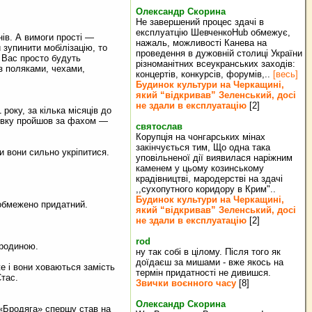
Олександр Скорина
Не завершений процес здачі в
експлуатцію ШевченкоHub обмежує,
нів. А вимоги прості —
нажаль, можливості Канева на
 зупинити мобілізацію, то
проведення в дужовній столиці України
 Вас просто будуть
різноманітних всеукранських заходів:
 з поляками, чехами,
концертів, конкурсів, форумів,..
[весь]
Будинок культури на Черкащині,
який “відкривав” Зеленський, досі
не здали в експлуатацію
[2]
оку, за кілька місяців до
товку пройшов за фахом —
святослав
Корупція на чонгарських мінах
закінчується тим, Що одна така
и вони сильно укріпитися.
уповільненої дії виявилася наріжним
каменем у цьому козинському
крадівництві, мародерстві на здачі
,,сухопутного коридору в Крим"..
Будинок культури на Черкащині,
 обмежено придатний.
який “відкривав” Зеленський, досі
не здали в експлуатацію
[2]
rod
 родиною.
ну так собі в цілому. Після того як
доїдаєш за мишами - вже якось на
же і вони ховаються замість
термін придатності не дивишся.
тас.
Звички воєнного часу
[8]
Олександр Скорина
м «Бродяга» спершу став на