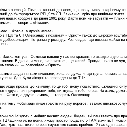
кілька операцій. Після останньої дізнався, що праву нирку лікарі вимуше
ений до Ужгородського РТЦК та СП. Звичайно, мрію про цивільне життя.
ння наших кордонів до рівня 1991 року. Варто всім не забувати — тільк
итиме», — говорить «Ніксон».
емає… Фото є, а друзів немає»
го з ТЦК та СП Олександр з позивним «Юрист» також до широкомасштабн
ов добровольцем. Потрапив у розвідку. Розповідає, що воював майже на в
нень.
 Важка контузія. Оскільки пацани у нас всі красені, то швидко відкопали
 танчик. Відкопали мене, виявляється, ще живий. Правда, нічого не чув, ві
ю шматками», — розповідає «Юрист».
братими завдання таки виконали, хоча всі думали, що група не змогла нав
ступеня. Далі були лікарні та переведення до ТЦК.
, що якщо прожив цю хвилину, то це тобі знову пощастило. Складних ситуа
ати друзів, які прикривали тебе, витягували тебе не раз. На жаль, деког
є… Фото є, а друзів немає», — говорить Олександр.
і на тему мобілізації лише грають на руку ворогові, вважає військовослу
в.
вони мобілізують сімейних чесних людей. Людей, які пам’ятають про пр
 на ТЦКашника як на воїна, якому просто пощастило ТАМ вижити. І, мовля
 Але, крім нас, ніхто не розв’язуватиме наших проблем. У нас один варіан