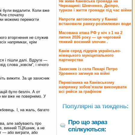
Як живе Канівська громада на
Черкащині: Шевченко, Дніпро,
туризм і життя громади під час війни
ні були видалити. Коли вже
 Але спочатку
Напроти автовокзалу у Каневі
и ми можемо перемогти
встановили рамку-розпилювач води
Масована атака РФ у ніч з 1 на 2
липня 2026 року — це черговий
ого вторгнення не служив
тяжкий воєнний злочин .
сіх напрямках, крім
Канів серед лідерів українсько-
німецького муніципального
партнерства
ся і пішли далі. Вдруге —
д слова „зовсім“, і нічого
Захисник із села Пекарі Петро
Удовенко загинув на війні
іть вижити. За це захисник
Перевізника на Канівському
напрямку зобов’язали виконувати
всі рейси за графіком
цій було безліч. А от
о ми вже не повернемо. У
Популярні за тиждень:
жбовець. І, на жаль, багато
Про що зараз
ава, але забувають про
в, винний ТЦКшник, а не
спілкуються:
т — або виграти, або