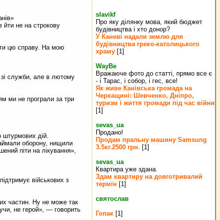
slavikf
анів»
Про яку ділянку мова, який бюджет
в йти не на строкову
будівництва і хто донор?
У Каневі надали землю для
будівництва греко‐католицького
ти цю справу. На мою
храму
[1]
WayBe
Вражаюче фото до статті, прямо все є
я зі служби, але в лютому
- і Тарас, і собор, і гес, все!
Як живе Канівська громада на
Черкащині: Шевченко, Дніпро,
ям ми не програли за три
туризм і життя громади під час війни
[1]
sevas_ua
Продано!
о штурмових дій.
Продам пральну машину Samsung
займали оборону, нищили
3.5кг.2500 грн.
[1]
ушений піти на лікування»,
sevas_ua
Квартира уже здана.
Здам квартиру на довготривалий
підтримує військових з
термін
[1]
святослав
их частин. Ну не може так
жучи, не герой», — говорить
Гопак
[1]