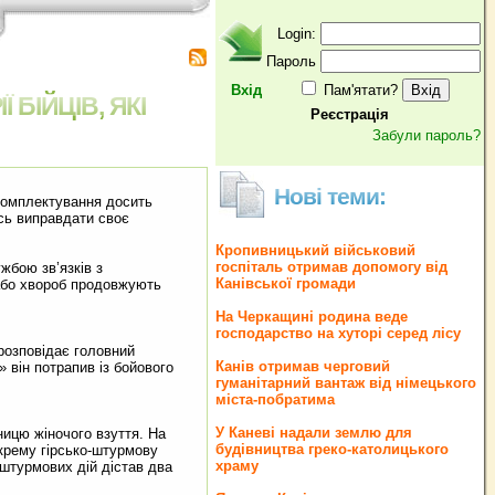
Login:
Пароль
Вхід
Пам'ятати?
 БІЙЦІВ, ЯКІ
Реєстрація
Забули пароль?
Нові теми:
 комплектування досить
ось виправдати своє
Кропивницький військовий
госпіталь отримав допомогу від
жбою зв’язків з
Канівської громади
 або хвороб продовжують
На Черкащині родина веде
господарство на хуторі серед лісу
 розповідає головний
Канів отримав черговий
 він потрапив із бойового
гуманітарний вантаж від німецького
міста-побратима
У Каневі надали землю для
ицю жіночого взуття. На
будівництва греко‐католицького
окрему гірсько-штурмову
храму
 штурмових дій дістав два