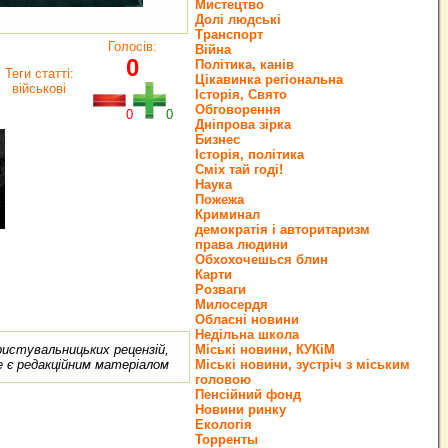
Мистецтво
Долі людські
Транспорт
Голосів:
Війна
0
Політика, канів
Теги статті:
Цікавинка регіональна
військові
Історія, Свято
Обговорення
0
0
Дніпрова зірка
Бизнес
Історія, політика
Сміх тай годі!
Наука
Пожежа
Криминал
демократія і авторитаризм
права людини
Обхохочешься блин
Карти
Розваги
Милосердя
Обласні новини
Недільна школа
ористувальницьких рецензій,
Міські новини, КУКіМ
е є редакційним матеріалом
Міські новини, зустріч з міським
головою
Пенсійний фонд
Новини ринку
Екологія
Торренты