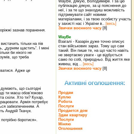
WayBe, дякую, Володимире. І за цю
публікацію дякую, за ці пояснення до
неї, і за те що знаходиш можливість
підтримувати сайт новими
матеріалами, і за твою особисту участь
у захисті нас і України в..
[весь]
Звички воєнного часу
[8]
оріжжі зазнав поранення.
WayBe
Взагалі - Казарін дуже точно описує
вистачить тільки на пів
стан військових зараз. Тому що сам
, „дурням щастить“. І мені
такий. Він пише те, на що часто навіть
ільки би нікого не
не звертаємо уваги - це відбується
зумів, що треба
само по собі, природньо. Від життя яке
живеш, від ..
[весь]
Звички воєнного часу
[8]
уватися. Адже це
Активні оголошення:
і думають, що сьогодні
Продам
вді ти маєш обов’язково
Куплю
та скіли. Хто ти? Кухар,
Робота
 працювати. Армія потребує
Послуги
ться забезпеченням. А
Продается дом
ть Андрій Ткачук.
Здам квартиру
Послуги
і потрібно боротися».
Міняю
Оголошення