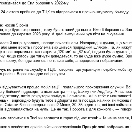
м приєднався до Сил оборони у 2022-му.
 24 лютого прийшов до ТЦК та відправився в гірсько-штурмову бригаду.
кі носив 5 років
ів, що буде вторгнення, тому був готовий до цього. Вже 6 березня на Зап
оював до березня 2023 року. А далі вимушений був піти на лікування.
лася й погіршувалася, напади почастішали. Насправді я думав, що мене 
, або мене вб’ють і проблема вирішиться природним шляхом. Та, як кажуть
іях нас нормально так накрили „120-ми“ та „82-ми“, і єдина була думка: „т
гну, якщо когось ще тягнути доведеться, то це буде вже дуже сумно. Зро
о-іншому, бо підставляєш не тільки себе, а передовсім побратимів».
качук потрапив на службу в ТЦК. Говорить, що українцям потрібно мобіліз
ля росіян. Ворог вкладає всі ресурси.
 відбувається процес мобілізації і подальшого проходження служби. Вс
ш у бойовий підрозділ, а післязавтра — під Бахмут чи Авдіївку. А наспра
підготовку, потім рекрутери приїдуть і спитають, які в тебе є можливості 
вець? І відповідно будуть тебе відбирати на ті посади, на яких ти можеш
ерів. Скільки безпосередньо воює? Може, 30–35 відсотків, всі інші займаю
ів відправляються на нуль. Це не так. І робота є для кожного», — говори
ним втопитися в Тисі чи загинути в горах під час втечі: «Це наша земля, 
акож з особистих архівів військовослужбовців
Прикріплені зображення: