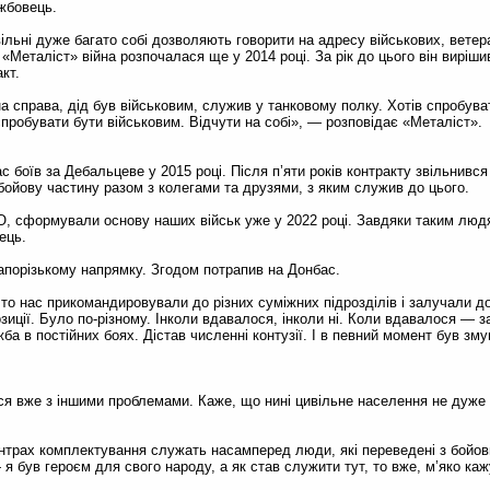
жбовець.
вільні дуже багато собі дозволяють говорити на адресу військових, ветер
Металіст» війна розпочалася ще у 2014 році. За рік до цього він виріши
кт.
 справа, дід був військовим, служив у танковому полку. Хотів спробува
спробувати бути військовим. Відчути на собі», — розповідає «Металіст».
 боїв за Дебальцеве у 2015 році. Після п’яти років контракту звільнивс
бойову частину разом з колегами та друзями, з яким служив до цього.
ТО, сформували основу наших військ уже у 2022 році. Завдяки таким люд
ець.
апорізькому напрямку. Згодом потрапив на Донбас.
то нас прикомандировували до різних суміжних підрозділів і залучали д
зиції. Було по-різному. Інколи вдавалося, інколи ні. Коли вдавалося — 
жба в постійних боях. Дістав численні контузії. І в певний момент був зм
ся вже з іншими проблемами. Каже, що нині цивільне населення не дуже 
нтрах комплектування служать насамперед люди, які переведені з бойов
 я був героєм для свого народу, а як став служити тут, то вже, м’яко ка