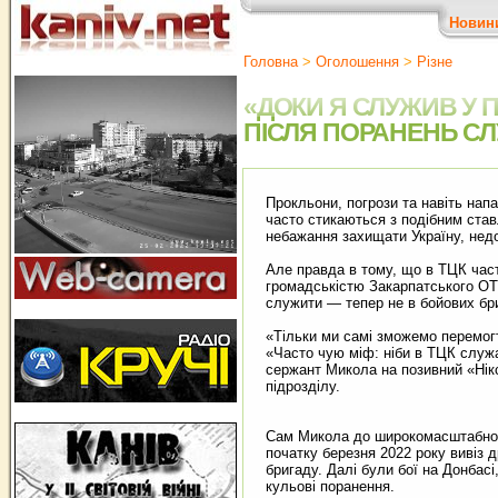
Новин
Головна
>
Оголошення
>
Різне
«ДОКИ Я СЛУЖИВ У ПІ
ПІСЛЯ ПОРАНЕНЬ СЛ
Прокльони, погрози та навіть нап
часто стикаються з подібним став
небажання захищати Україну, нед
Але правда в тому, що в ТЦК часто
громадськістю Закарпатського ОТЦ
служити — тепер не в бойових бри
«Тільки ми самі зможемо перемогт
«Часто чую міф: ніби в ТЦК служат
сержант Микола на позивний «Нікс
підрозділу.
Сам Микола до широкомасштабного
початку березня 2022 року вивіз 
бригаду. Далі були бої на Донбасі
кульові поранення.