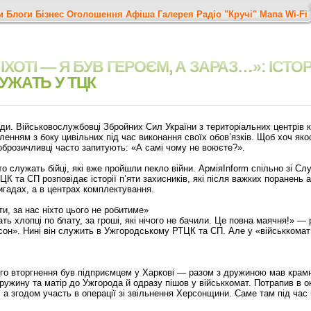
и
Блоги
Бізнес
Оголошення
Афіша
Галерея
Радіо "Кручі"
Мапа
Wi-Fi
ХОТІ — Я БУВ ГЕРОЄМ, А ЗАРАЗ…»: ІСТОРІЇ
УЖАТЬ У ТЦК
ади. Військовослужбовці Збройних Сил України з територіальних центрів
ленням з боку цивільних під час виконання своїх обов’язків. Щоб хоч як
оброзичливці часто запитують: «А самі чому не воюєте?».
 служать бійці, які вже пройшли пекло війни. АрміяInform спільно зі Слу
К та СП розповідає історії п’яти захисників, які після важких поранень
гадах, а в центрах комплектування.
и, за нас ніхто цього не робитиме»
ь хлопці по блату, за гроші, які нічого не бачили. Це повна маячня!» —
он». Нині він служить в Ужгородському РТЦК та СП. Але у «військкомат»
 вторгнення був підприємцем у Харкові — разом з дружиною мав крамн
дружину та матір до Ужгорода й одразу пішов у військкомат. Потрапив в 
, а згодом участь в операції зі звільнення Херсонщини. Саме там під час