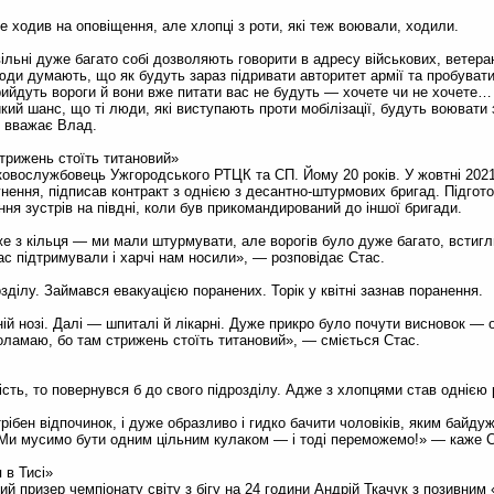
е ходив на оповіщення, але хлопці з роти, які теж воювали, ходили.
вільні дуже багато собі дозволяють говорити в адресу військових, ветера
Люди думають, що як будуть зараз підривати авторитет армії та пробувати
рийдуть вороги й вони вже питати вас не будуть — хочете чи не хочете…
ликий шанс, що ті люди, які виступають проти мобілізації, будуть воювати
— вважає Влад.
трижень стоїть титановий»
вослужбовець Ужгородського РТЦК та СП. Йому 20 років. У жовтні 2021 р
нення, підписав контракт з однією з десантно-штурмових бригад. Підго
ння зустрів на півдні, коли був прикомандирований до іншої бригади.
 з кільця — ми мали штурмувати, але ворогів було дуже багато, встигл
с підтримували і харчі нам носили», — розповідає Стас.
зділу. Займався евакуацією поранених. Торік у квітні зазнав поранення.
ній нозі. Далі — шпиталі й лікарні. Дуже прикро було почути висновок —
оламаю, бо там стрижень стоїть титановий», — сміється Стас.
сть, то повернувся б до свого підрозділу. Адже з хлопцями став однією
ібен відпочинок, і дуже образливо і гидко бачити чоловіків, яким байду
. Ми мусимо бути одним цільним кулаком — і тоді переможемо!» — каже С
 в Тисі»
ий призер чемпіонату світу з бігу на 24 години Андрій Ткачук з позивни