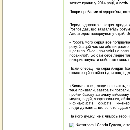
захист країни у 2014 році, а поті
Попри проблеми зі здоров’ям, вже
Перед відправкою зістриг дреди, я
Розповідає, що заздалегідь розум
Але згодом повернувся у стрій. В
«Робота мого серця все погіршува
року. За цей час ми або виграємо
щастило. Якось при зміні на позиц
поранило!“. Бо сам себе ледве тя
використовувати себе вже якось п
Після операції на серці Андрій Т
екзистенційна війна і для нас, і д
«Виявляється, люди не знають, як
тебе призвали, завтра ти потрапи
пройти базову загальну військову 
медик, водій, зварювальник, айті
й фінансистів, і юристів, і інжен
люди думають, що всі сто відсотк
На його думку, не є чимось героїч
Фотографії Сергія Гудака, а т