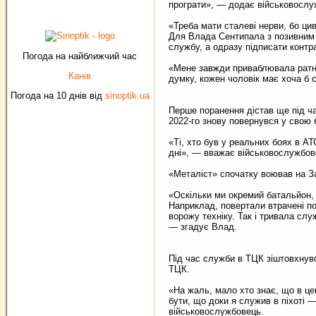
програти», — додає військовослу
«Треба мати сталеві нерви, бо ци
Для Влада Сентипала з позивним «
службу, а одразу підписати контра
Погода на найближчий час
«Мене завжди приваблювала ратна
Канів
думку, кожен чоловік має хоча б 
Погода на 10 днів від
sinoptik.ua
Перше поранення дістав ще під час
2022-го знову повернувся у свою 
«Ті, хто був у реальних боях в А
дні», — вважає військовослужбов
«Металіст» спочатку воював на З
«Оскільки ми окремий батальйон, 
Наприклад, повертали втрачені по
ворожу техніку. Так і тривала слу
— згадує Влад.
Під час служби в ТЦК зіштовхнув
ТЦК.
«На жаль, мало хто знає, що в це
бути, що доки я служив в піхоті —
військовослужбовець.