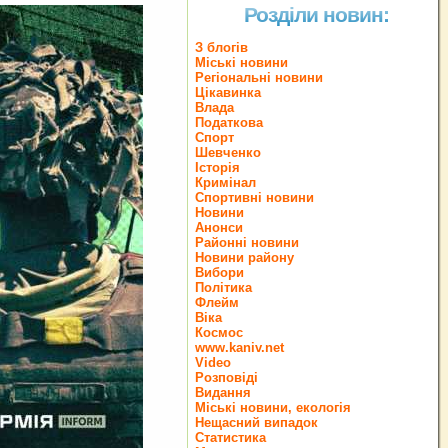
Розділи новин:
З блогів
Міські новини
Регіональні новини
Цікавинка
Влада
Податкова
Спорт
Шевченко
Історія
Кримінал
Спортивні новини
Новини
Анонси
Районні новини
Новини району
Вибори
Політика
Флейм
Віка
Космос
www.kaniv.net
Video
Розповіді
Видання
Міські новини, екологія
Нещасний випадок
Статистика