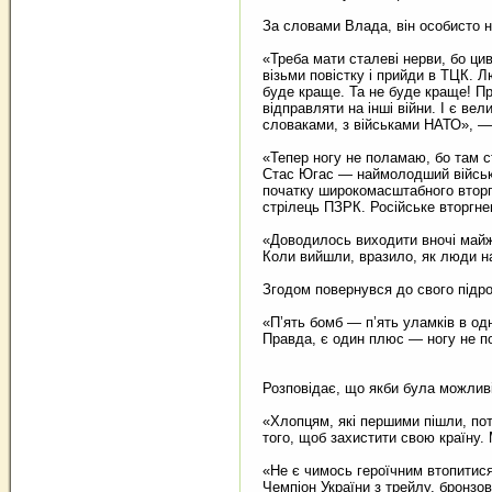
За словами Влада, він особисто н
«Треба мати сталеві нерви, бо ци
візьми повістку і прийди в ТЦК. 
буде краще. Та не буде краще! П
відправляти на інші війни. І є ве
словаками, з військами НАТО», 
«Тепер ногу не поламаю, бо там с
Стас Югас — наймолодший військо
початку широкомасштабного вторг
стрілець ПЗРК. Російське вторгне
«Доводилось виходити вночі майже
Коли вийшли, вразило, як люди на
Згодом повернувся до свого підро
«П’ять бомб — п’ять уламків в од
Правда, є один плюс — ногу не п
Розповідає, що якби була можливі
«Хлопцям, які першими пішли, потр
того, щоб захистити свою країну
«Не є чимось героїчним втопитися
Чемпіон України з трейлу, бронзов