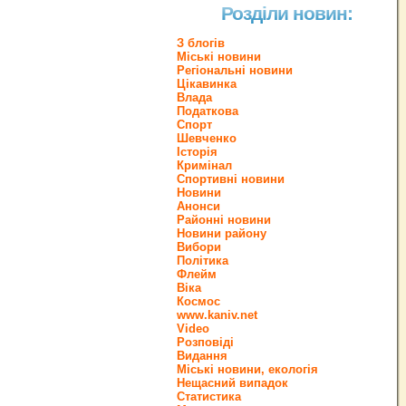
Розділи новин:
З блогів
Міські новини
Регіональні новини
Цікавинка
Влада
Податкова
Спорт
Шевченко
Історія
Кримінал
Спортивні новини
Новини
Анонси
Районні новини
Новини району
Вибори
Політика
Флейм
Віка
Космос
www.kaniv.net
Video
Розповіді
Видання
Міські новини, екологія
Нещасний випадок
Статистика