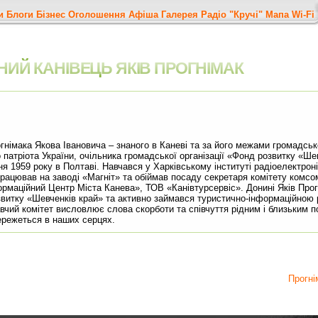
и
Блоги
Бізнес
Оголошення
Афіша
Галерея
Радіо "Кручі"
Мапа
Wi-Fi
НИЙ КАНІВЕЦЬ ЯКІВ ПРОГНІМАК
німака Якова Івановича – знаного в Каневі та за його межами громадсько
патріота України, очільника громадської організації «Фонд розвитку «Ше
я 1959 року в Полтаві. Навчався у Харківському інституті радіоелектронік
рацював на заводі «Магніт» та обіймав посаду секретаря комітету комсо
рмаційний Центр Міста Канева», ТОВ «Канівтурсервіс». Донині Яків Про
звитку «Шевченків край» та активно займався туристично-інформаційною
авчий комітет висловлює слова скорботи та співчуття рідним і близьким п
ережеться в наших серцях.
Прогні