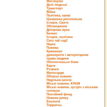
Мистецтво
Долі людські
Транспорт
Війна
Політика, канів
Цікавинка регіональна
Історія, Свято
Обговорення
Дніпрова зірка
Бизнес
Історія, політика
Сміх тай годі!
Наука
Пожежа
Криминал
демократія і авторитаризм
права людини
Обхохочешься блин
Карти
Розваги
Милосердя
Обласні новини
Недільна школа
Міські новини, КУКіМ
Міські новини, зустріч з міським
головою
Пенсійний фонд
Новини ринку
Екологія
Торренты