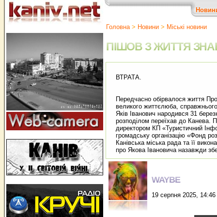
Новин
Головна
>
Новини
>
Міські новини
ПІШОВ З ЖИТТЯ ЗНА
ВТРАТА.
Передчасно обірвалося життя Прог
великого життєлюба, справжнього 
Яків Іванович народився 31 березн
розподілом переїхав до Канева. П
директором КП «Туристичний Інфо
громадську організацію «Фонд ро
Канівська міська рада та її викон
про Якова Івановича назавжди зб
WAYBE
19 серпня 2025, 14:46