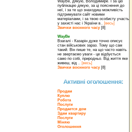
WayBe, дякую, Володимире. І за цю
публікацію дякую, за ці пояснення до
неї, і за те що знаходиш можливість
підтримувати сайт новими
матеріалами, і за твою особисту участь
у захисті нас і України в..
[весь]
Звички воєнного часу
[8]
WayBe
Взагалі - Казарін дуже точно описує
стан військових зараз. Тому що сам
такий. Він пише те, на що часто навіть
не звертаємо уваги - це відбується
само по собі, природньо. Від життя яке
живеш, від ..
[весь]
Звички воєнного часу
[8]
Активні оголошення:
Продам
Куплю
Робота
Послуги
Продается дом
Здам квартиру
Послуги
Міняю
Оголошення