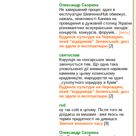
Олександр Скорина
Не завершений процес здачі в
експлуатцію ШевченкоHub обмежує,
нажаль, можливості Канева на
проведення в дужовній столиці України
різноманітних всеукранських заходів:
концертів, конкурсів, форумів,..
[весь]
Будинок культури на Черкащині,
який “відкривав” Зеленський, досі
не здали в експлуатацію
[2]
святослав
Корупція на чонгарських мінах
закінчується тим, Що одна така
уповільненої дії виявилася наріжним
каменем у цьому козинському
крадівництві, мародерстві на здачі
,,сухопутного коридору в Крим"..
Будинок культури на Черкащині,
який “відкривав” Зеленський, досі
не здали в експлуатацію
[2]
rod
ну так собі в цілому. Після того як
доїдаєш за мишами - вже якось на
термін придатності не дивишся.
Звички воєнного часу
[8]
Олександр Скорина