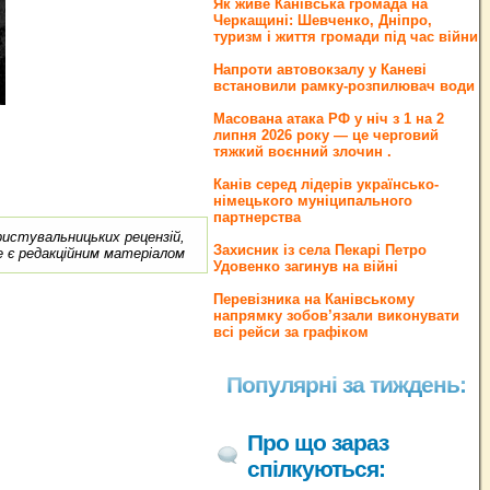
Як живе Канівська громада на
Черкащині: Шевченко, Дніпро,
туризм і життя громади під час війни
Напроти автовокзалу у Каневі
встановили рамку-розпилювач води
Масована атака РФ у ніч з 1 на 2
липня 2026 року — це черговий
тяжкий воєнний злочин .
Канів серед лідерів українсько-
німецького муніципального
партнерства
ористувальницьких рецензій,
Захисник із села Пекарі Петро
е є редакційним матеріалом
Удовенко загинув на війні
Перевізника на Канівському
напрямку зобов’язали виконувати
всі рейси за графіком
Популярні за тиждень:
Про що зараз
спілкуються: