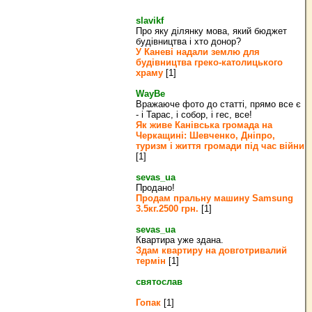
slavikf
Про яку ділянку мова, який бюджет
будівництва і хто донор?
У Каневі надали землю для
будівництва греко‐католицького
храму
[1]
WayBe
Вражаюче фото до статті, прямо все є
- і Тарас, і собор, і гес, все!
Як живе Канівська громада на
Черкащині: Шевченко, Дніпро,
туризм і життя громади під час війни
[1]
sevas_ua
Продано!
Продам пральну машину Samsung
3.5кг.2500 грн.
[1]
sevas_ua
Квартира уже здана.
Здам квартиру на довготривалий
термін
[1]
святослав
Гопак
[1]