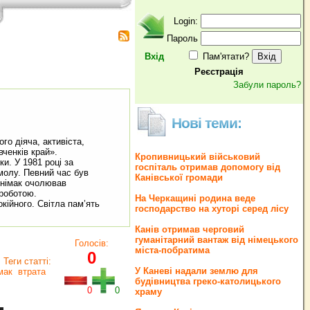
Login:
Пароль
Вхід
Пам'ятати?
Реєстрація
Забули пароль?
Нові теми:
го діяча, активіста,
вченків край».
Кропивницький військовий
и. У 1981 році за
госпіталь отримав допомогу від
молу. Певний час був
Канівської громади
гнімак очолював
 роботою.
На Черкащині родина веде
окійного. Світла пам’ять
господарство на хуторі серед лісу
Канів отримав черговий
гуманітарний вантаж від німецького
Голосів:
міста-побратима
0
Теги статті:
У Каневі надали землю для
мак
втрата
будівництва греко‐католицького
0
0
храму