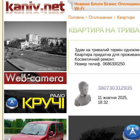
Новини
Блоги
Бізнес
Оголошен
Wi-Fi
Головна
>
Оголошення
>
Квартири
КВАРТИРА НА ТРИВА
Здам на тривалий термін однокімн
Квартира придатна для проживанн
Косметичний ремонт.
Номер телеф. 0686300250
380730312935
11 жовтня 2025,
18:32