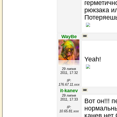
геpметичн
pюкзака ил
Потеpяешь
WayBe
Yeah!
29 липня
2011, 17:32
IP:
176.67.11.xxx
it-kanev
29 липня
2011, 17:33
Вот он!!! 
нормальны
IP:
10.65.81.xxx
канев.нет 