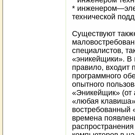
* инженером—эл
технической подд
Существуют такж
маловостребова
специалистов, та
«эникейщики». В 
правило, входит 
программного об
опытного пользов
«Эникейщик» (от 
«любая клавиша»
востребованный 
времена появлен
распространения
компьютеров в на