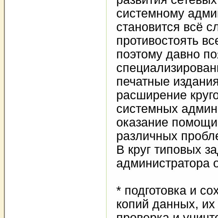
системному адми
становится всё с
противостоять в
поэтому давно п
специализирова
печатные издани
расширение круг
системных админ
оказание помощи
различных пробл
В круг типовых з
администратора 
* подготовка и с
копий данных, их
проверка и уничт