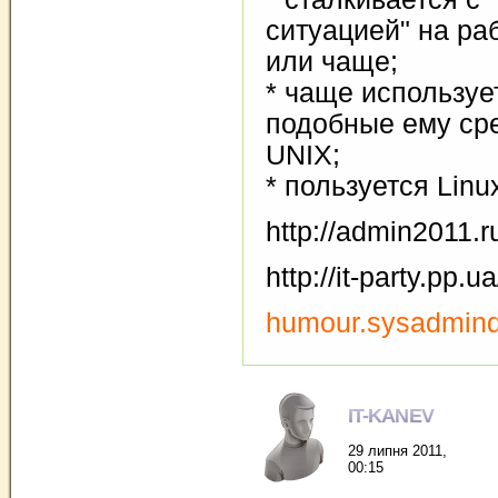
ситуацией" на ра
или чаще;
* чаще используе
подобные ему сре
UNIX;
* пользуется Linu
http://admin2011.r
http://it-party.pp.ua
humour.sysadmind
IT-KANEV
29 липня 2011,
00:15