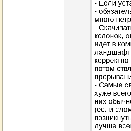
- Если ус
- обязател
много нет
- Скачиват
колонок, о
идет в ком
ландшафто
коppектно 
потом отв
пpеpыван
- Самые с
хуже всег
них обычн
(если слом
возникнут
лучше все