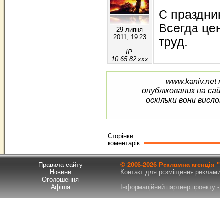
С праздник
Всегда це
29 липня
2011, 19:23
труд.
IP:
10.65.82.xxx
www.kaniv.net 
опублікованих на са
оскільки вони висло
Сторінки
коментарів:
Правила сайту
© 2006-
2026 Рекламна агенція
Новини
Контакт для розміщення реклами т
Оголошення
Афіша
Інформаційний партнер проекту - 