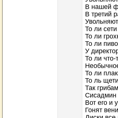
В нашей ф
В третий р
Увольняют 
То ли сети
То ли грох
То ли пиво
У директо
То ли что-
Необычное
То ли плак
То ль щети
Так гриба
Сисадмин 
Вот его и 
Гонят вен
Диски все