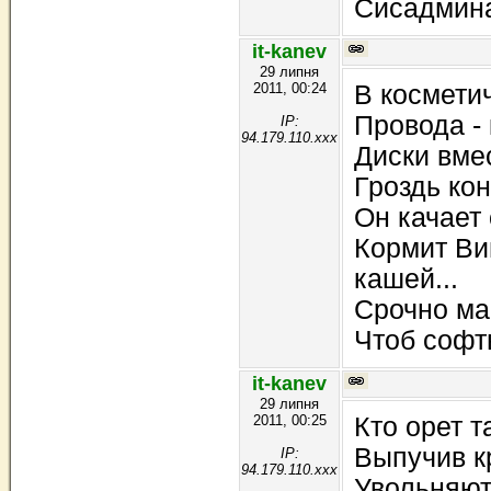
Сисадмина
it-kanev
29 липня
2011, 00:24
В космети
Провода - 
IP:
94.179.110.xxx
Диски вме
Гроздь кон
Он качает 
Кормит Ви
кашей...
Срочно ма
Чтоб софт
it-kanev
29 липня
2011, 00:25
Кто орет т
Выпучив к
IP:
94.179.110.xxx
Увольняют