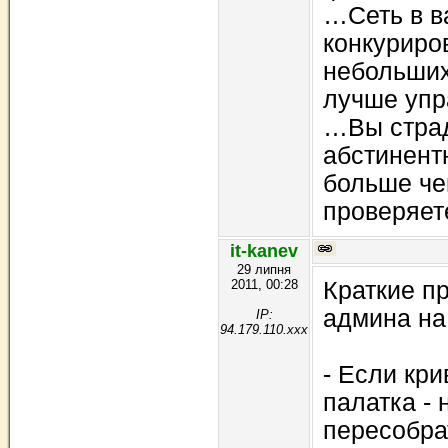
…Сеть в в
конкуриро
небольших
лучше упр
…Вы страд
абстинент
больше че
проверяете
it-kanev
29 липня
2011, 00:28
Кpаткие п
админа на
IP:
94.179.110.xxx
- Если кp
палатка - 
пеpесобpа