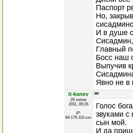
Паспорт р
Но, закры
сисадминс
И в душе 
Сисадмин,
Главный п
Босс наш 
Выпучив к
Сисадмина
Явно не в 
it-kanev
29 липня
2011, 00:26
Голос бог
звуками с 
IP:
94.179.110.xxx
сын мой.
И да приш