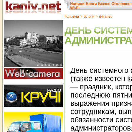
Новини
Блоги
Бізнес
Оголошен
Wi-Fi
Головна
>
Блоґи
>
it-kanev
ДЕНЬ СИСТЕ
АДМИНИСТРА
День системного
(также известен 
— праздник, кото
последнюю пятни
выражения призн
сотрудникам, в
обязанности сис
администраторов