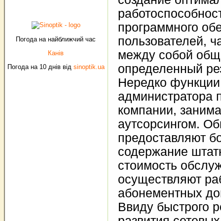
работоспособнос
программного об
пользователей, ч
Погода на найближчий час
между собой общ
Канів
определенный рез
Погода на 10 днів від
sinoptik.ua
Нередко функции
администратора 
компании, заним
аутсорсингом. Об
предоставляют бо
содержание штатн
стоимость обслуж
осуществляют ра
абонементных до
Ввиду быстрого р
развития сетевых