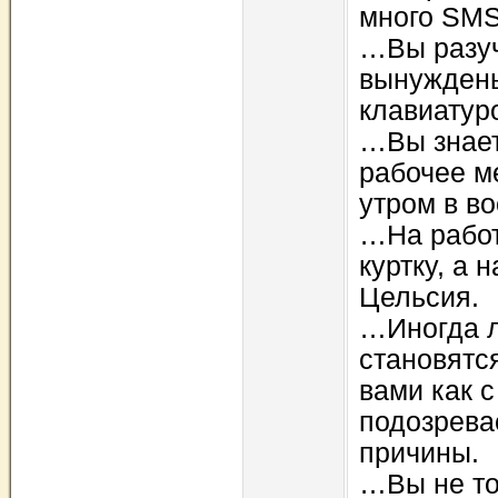
много SMS
…Вы разуч
вынуждены
клавиатур
…Вы знает
рабочее ме
утром в во
…На работ
куртку, а 
Цельсия.
…Иногда л
становятс
вами как с
подозревае
причины.
…Вы не то