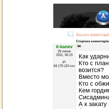
Всього коментарів
Сторінка коментарів
it-kanev
29 липня
2011, 00:23
Как ударни
Кто с пла
IP:
94.179.110.xxx
возится?
Вместо мо
Кто с обж
Кем горди
Сисадмина
А к закату