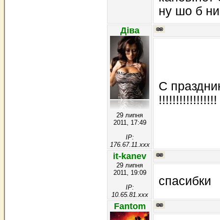
ну шо б ни
Діва
С праздни
!!!!!!!!!!!!!!!!!
29 липня
2011, 17:49
IP:
176.67.11.xxx
it-kanev
29 липня
2011, 19:09
спасибки
IP:
10.65.81.xxx
Fantom