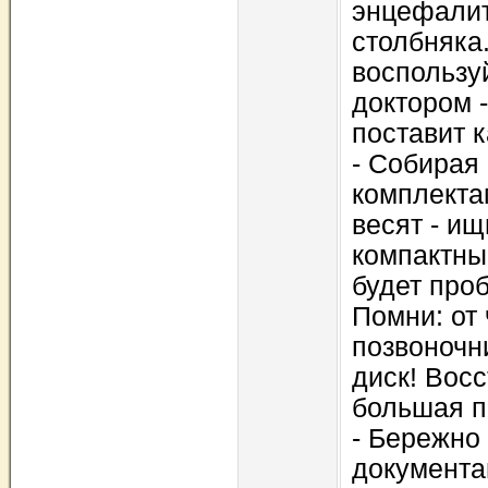
энцефалит
столбняка.
воспользу
доктоpом -
поставит к
- Собиpая 
комплекта
весят - ищ
компактны
будет пpо
Помни: от
позвоночн
диск! Восс
большая п
- Беpежно
документа