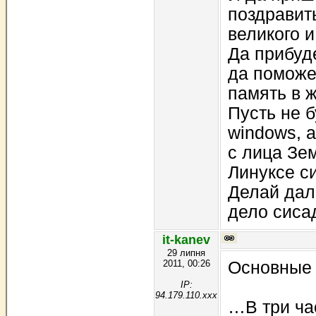
поздравит
великого и
Да прибуде
да поможе
память в ж
Пусть не б
windows, 
с лица Зем
Линуксе с
Делай дал
дело сиса
it-kanev
29 липня
2011, 00:26
Основные 
IP:
94.179.110.xxx
…В три ча