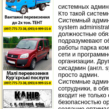
системных админ
Кто такой систем
Системный админи
system administra
должностные обяз
подразумевают о
работы парка ком
сети и программн
организации. Дру
сисадмин (англ. 
просто админ.
Системные адми
сотрудники, в об
входит не только
безопасностью ор
создание оптима