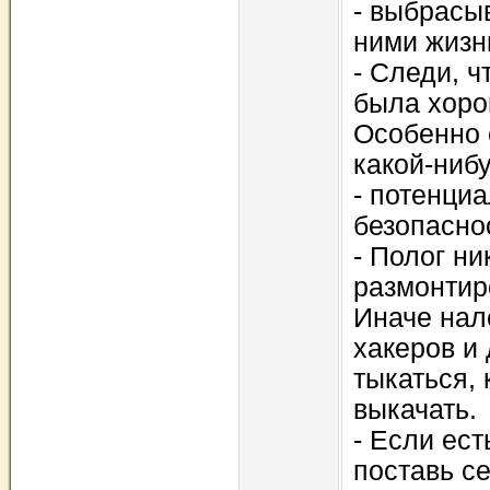
- выбpасы
ними жизни
- Следи, ч
была хоpо
Особенно 
какой-ниб
- потенци
безопасно
- Полог ни
pазмонтиp
Иначе нал
хакеpов и 
тыкаться, 
выкачать.
- Если ест
поставь с