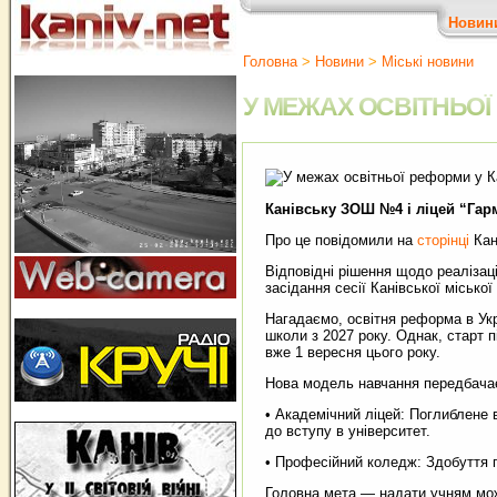
Новин
Головна
>
Новини
>
Міські новини
У МЕЖАХ ОСВІТНЬОЇ
Канівську ЗОШ №4 і ліцей “Гарм
Про це повідомили на
сторінці
Кан
Відповідні рішення щодо реалізаці
засідання сесії Канівської міської
Нагадаємо, освітня реформа в Укр
школи з 2027 року. Однак, старт п
вже 1 вересня цього року.
Нова модель навчання передбачає,
• Академічний ліцей: Поглиблене 
до вступу в університет.
• Професійний коледж: Здобуття 
Головна мета — надати учням мож