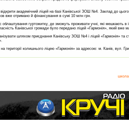
 відкрити академічний ліцей на базі Канівської ЗОШ №4. Заклад до цьог
ов вже отримано й фінансування в сумі 10 млн грн.
є облаштування гуртожитку, де зможуть проживати учні, які мешкають в 
ласність Канівської громади було передано ліцей «Гармонія», який вже м
нізувати шляхом приєднання Канівську ЗОШ №4 і ліцей «Гармонія» та ств
».
а території колишнього ліцею «Гармонія» за адресою: м. Канів, вул. Гри
школа