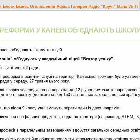
и
Блоги
Бізнес
Оголошення
Афіша
Галерея
Радіо "Кручі"
Мапа
Wi-Fi
 РЕФОРМИ У КАНЕВІ ОБ’ЄДНАЮТЬ ШКОЛУ 
онія” об’єднують у академічний ліцей “Вектор успіху”.
івської міської ради.
ї реформи в освітній галузі на території Канівської громади було ухвале
 ради у середу, 27 травня цього року.
аїні зараз зосереджена на переході до 12-річної системи та впроваджен
ілотного проєкту (до якого серед 150 навчальних закладів по всій країні у
 що після 9 класу учні зможуть обрати один із двох напрямів:
вивчення профільних предметів, поділ на кластери (наприклад, STEM, гум
професії з паралельним завершенням здобуття загальної середньої освіт
ливість самостійно обирати предмети, формувати власну освітню траєкт