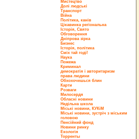
Мистецтво
Долі людські
Транспорт
Війна
Політика, канів
Цікавинка регіональна
Історія, Свято
Обговорення
Дніпрова зірка
Бизнес
Історія, політика
Сміх тай годі!
Наука
Пожежа
Криминал
демократія і авторитаризм
права людини
Обхохочешься блин
Карти
Розваги
Милосердя
Обласні новини
Недільна школа
Міські новини, КУКіМ
Міські новини, зустріч з міським
головою
Пенсійний фонд
Новини ринку
Екологія
Торренты