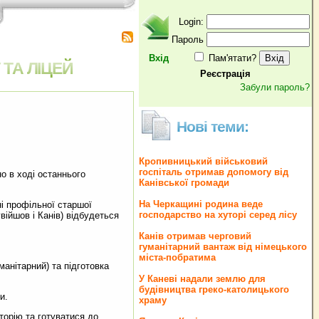
Login:
Пароль
Вхід
Пам'ятати?
ТА ЛІЦЕЙ
Реєстрація
Забули пароль?
Нові теми:
Кропивницький військовий
госпіталь отримав допомогу від
но в ході останнього
Канівської громади
На Черкащині родина веде
ні профільної старшої
господарство на хуторі серед лісу
війшов і Канів) відбудеться
Канів отримав черговий
гуманітарний вантаж від німецького
міста-побратима
анітарний) та підготовка
У Каневі надали землю для
будівництва греко‐католицького
и.
храму
орію та готуватися до