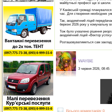
майбутньої професії ще зі школи.
У Канівській громаді планувалося
час. Для створення необхідних ум
Так, академічний ліцей передбача
березні 2026 року у комунальну в
Тож було ухвалено рішення реорга
академічний ліцей «Вектор успіху
Розташовуватиметься сам заклад н
WAYBE
3 червня 2026, 08:45
Всього коментарів: 0