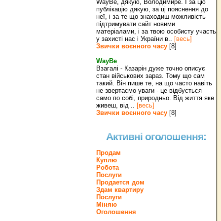
WayBe, дякую, Володимире. І за цю
публікацію дякую, за ці пояснення до
неї, і за те що знаходиш можливість
підтримувати сайт новими
матеріалами, і за твою особисту участь
у захисті нас і України в..
[весь]
Звички воєнного часу
[8]
WayBe
Взагалі - Казарін дуже точно описує
стан військових зараз. Тому що сам
такий. Він пише те, на що часто навіть
не звертаємо уваги - це відбується
само по собі, природньо. Від життя яке
живеш, від ..
[весь]
Звички воєнного часу
[8]
Активні оголошення:
Продам
Куплю
Робота
Послуги
Продается дом
Здам квартиру
Послуги
Міняю
Оголошення