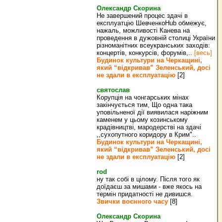
Олександр Скорина
Не завершений процес здачі в
експлуатцію ШевченкоHub обмежує,
нажаль, можливості Канева на
проведення в дужовній столиці України
різноманітних всеукранських заходів:
концертів, конкурсів, форумів,..
[весь]
Будинок культури на Черкащині,
який “відкривав” Зеленський, досі
не здали в експлуатацію
[2]
святослав
Корупція на чонгарських мінах
закінчується тим, Що одна така
уповільненої дії виявилася наріжним
каменем у цьому козинському
крадівництві, мародерстві на здачі
,,сухопутного коридору в Крим"..
Будинок культури на Черкащині,
який “відкривав” Зеленський, досі
не здали в експлуатацію
[2]
rod
ну так собі в цілому. Після того як
доїдаєш за мишами - вже якось на
термін придатності не дивишся.
Звички воєнного часу
[8]
Олександр Скорина