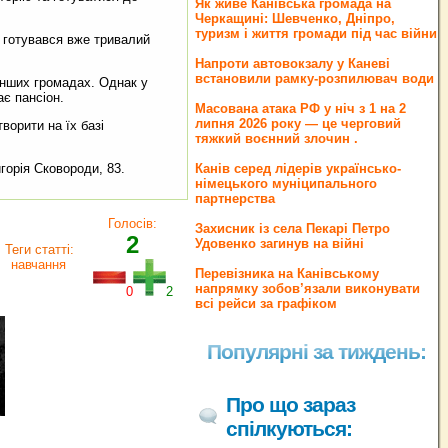
Як живе Канівська громада на
Черкащині: Шевченко, Дніпро,
туризм і життя громади під час війни
о готувався вже тривалий
Напроти автовокзалу у Каневі
встановили рамку-розпилювач води
інших громадах. Однак у
ає пансіон.
Масована атака РФ у ніч з 1 на 2
липня 2026 року — це черговий
орити на їх базі
тяжкий воєнний злочин .
горія Сковороди, 83.
Канів серед лідерів українсько-
німецького муніципального
партнерства
Голосів:
Захисник із села Пекарі Петро
2
Удовенко загинув на війні
Теги статті:
навчання
Перевізника на Канівському
напрямку зобов’язали виконувати
0
2
всі рейси за графіком
Популярні за тиждень:
Про що зараз
спілкуються: