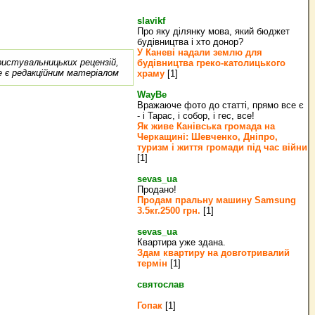
slavikf
Про яку ділянку мова, який бюджет
будівництва і хто донор?
У Каневі надали землю для
ористувальницьких рецензій,
будівництва греко‐католицького
е є редакційним матеріалом
храму
[1]
WayBe
Вражаюче фото до статті, прямо все є
- і Тарас, і собор, і гес, все!
Як живе Канівська громада на
Черкащині: Шевченко, Дніпро,
туризм і життя громади під час війни
[1]
sevas_ua
Продано!
Продам пральну машину Samsung
3.5кг.2500 грн.
[1]
sevas_ua
Квартира уже здана.
Здам квартиру на довготривалий
термін
[1]
святослав
Гопак
[1]