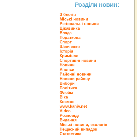
Розділи новин:
З блогів
Міські новини
Регіональні новини
Цікавинка
Влада
Податкова
Спорт
Шевченко
Історія
Кримінал
Спортивні новини
Новини
Анонси
Районні новини
Новини району
Вибори
Політика
Флейм
Віка
Космос
www.kaniv.net
Video
Розповіді
Видання
Міські новини, екологія
Нещасний випадок
Статистика