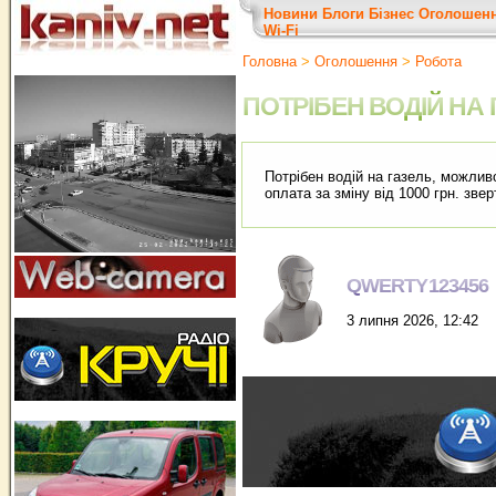
Новини
Блоги
Бізнес
Оголошен
Wi-Fi
Головна
>
Оголошення
>
Робота
ПОТРІБЕН ВОДІЙ НА
Потрібен водій на газель, можливо
оплата за зміну від 1000 грн. звер
QWERTY123456
3 липня 2026, 12:42