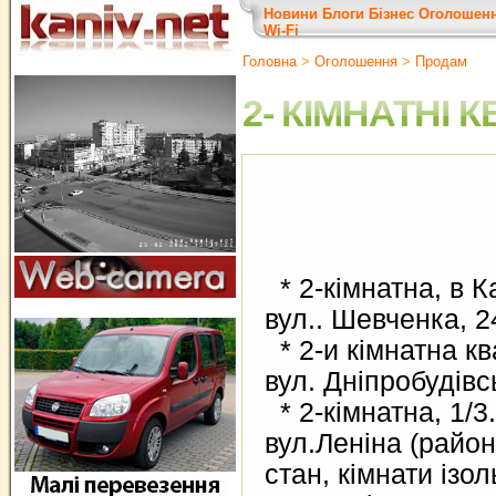
Новини
Блоги
Бізнес
Оголошен
Wi-Fi
Головна
>
Оголошення
>
Продам
2- КІМНАТНІ 
* 2-кімнатна, в Ка
вул.. Шевченка, 2
* 2-и кімнатна кв
вул. Дніпробудівс
* 2-кімнатна, 1/3.
вул.Леніна (район
стан, кімнати ізо