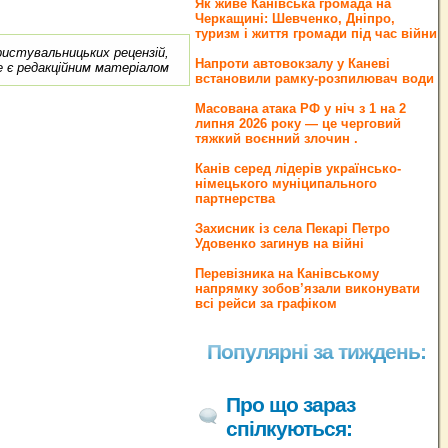
Як живе Канівська громада на
Черкащині: Шевченко, Дніпро,
туризм і життя громади під час війни
ористувальницьких рецензій,
Напроти автовокзалу у Каневі
е є редакційним матеріалом
встановили рамку-розпилювач води
Масована атака РФ у ніч з 1 на 2
липня 2026 року — це черговий
тяжкий воєнний злочин .
Канів серед лідерів українсько-
німецького муніципального
партнерства
Захисник із села Пекарі Петро
Удовенко загинув на війні
Перевізника на Канівському
напрямку зобов’язали виконувати
всі рейси за графіком
Популярні за тиждень:
Про що зараз
спілкуються: