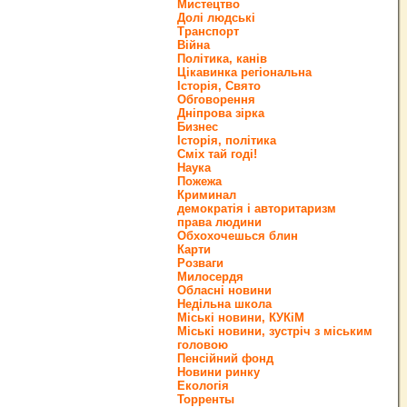
Мистецтво
Долі людські
Транспорт
Війна
Політика, канів
Цікавинка регіональна
Історія, Свято
Обговорення
Дніпрова зірка
Бизнес
Історія, політика
Сміх тай годі!
Наука
Пожежа
Криминал
демократія і авторитаризм
права людини
Обхохочешься блин
Карти
Розваги
Милосердя
Обласні новини
Недільна школа
Міські новини, КУКіМ
Міські новини, зустріч з міським
головою
Пенсійний фонд
Новини ринку
Екологія
Торренты