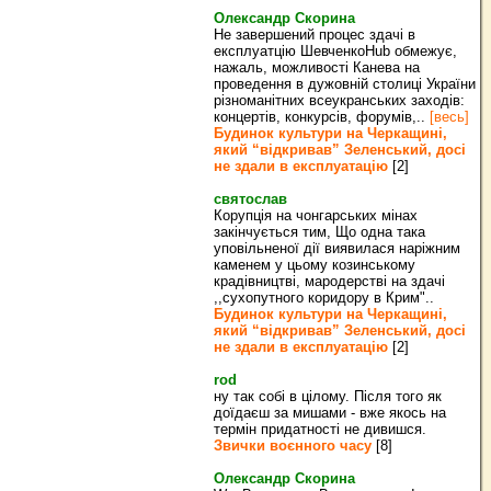
Олександр Скорина
Не завершений процес здачі в
експлуатцію ШевченкоHub обмежує,
нажаль, можливості Канева на
проведення в дужовній столиці України
різноманітних всеукранських заходів:
концертів, конкурсів, форумів,..
[весь]
Будинок культури на Черкащині,
який “відкривав” Зеленський, досі
не здали в експлуатацію
[2]
святослав
Корупція на чонгарських мінах
закінчується тим, Що одна така
уповільненої дії виявилася наріжним
каменем у цьому козинському
крадівництві, мародерстві на здачі
,,сухопутного коридору в Крим"..
Будинок культури на Черкащині,
який “відкривав” Зеленський, досі
не здали в експлуатацію
[2]
rod
ну так собі в цілому. Після того як
доїдаєш за мишами - вже якось на
термін придатності не дивишся.
Звички воєнного часу
[8]
Олександр Скорина