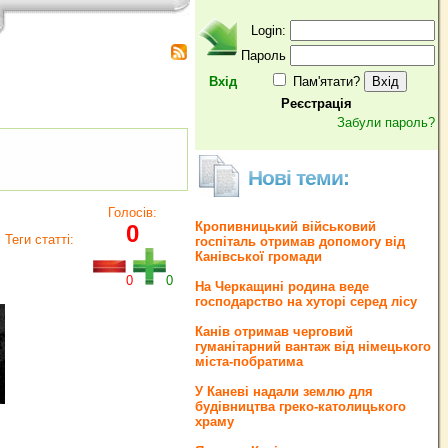
Login:
Пароль
Вхід
Пам'ятати?
Реєстрація
Забули пароль?
Нові теми:
Голосів:
Кропивницький військовий
0
Теги статті:
госпіталь отримав допомогу від
Канівської громади
0
0
На Черкащині родина веде
господарство на хуторі серед лісу
Канів отримав черговий
гуманітарний вантаж від німецького
міста-побратима
У Каневі надали землю для
будівництва греко‐католицького
храму