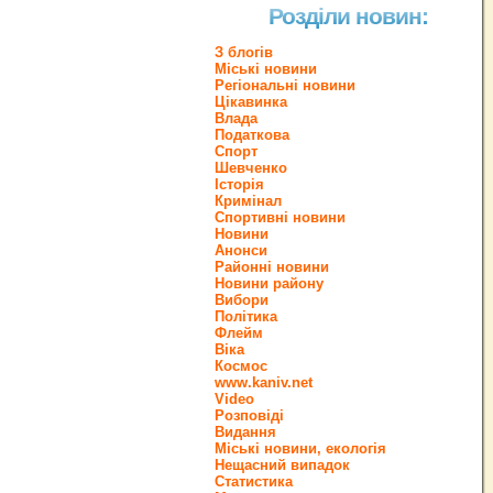
Розділи новин:
З блогів
Міські новини
Регіональні новини
Цікавинка
Влада
Податкова
Спорт
Шевченко
Історія
Кримінал
Спортивні новини
Новини
Анонси
Районні новини
Новини району
Вибори
Політика
Флейм
Віка
Космос
www.kaniv.net
Video
Розповіді
Видання
Міські новини, екологія
Нещасний випадок
Статистика