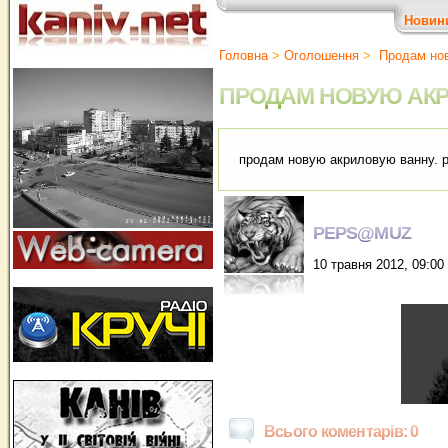
Новин
Головна
>
Оголошення
>
Продам нов
ПРОДАМ НОВУЮ АК
продам новую акриловую ванну. р
PEPS@MUZ
10 травня 2012, 09:00
Всього коментарів: 0