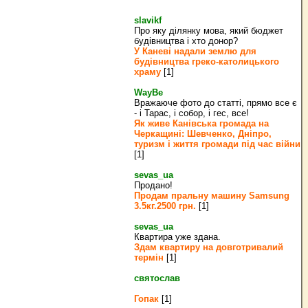
slavikf
Про яку ділянку мова, який бюджет
будівництва і хто донор?
У Каневі надали землю для
будівництва греко‐католицького
храму
[1]
WayBe
Вражаюче фото до статті, прямо все є
- і Тарас, і собор, і гес, все!
Як живе Канівська громада на
Черкащині: Шевченко, Дніпро,
туризм і життя громади під час війни
[1]
sevas_ua
Продано!
Продам пральну машину Samsung
3.5кг.2500 грн.
[1]
sevas_ua
Квартира уже здана.
Здам квартиру на довготривалий
термін
[1]
святослав
Гопак
[1]