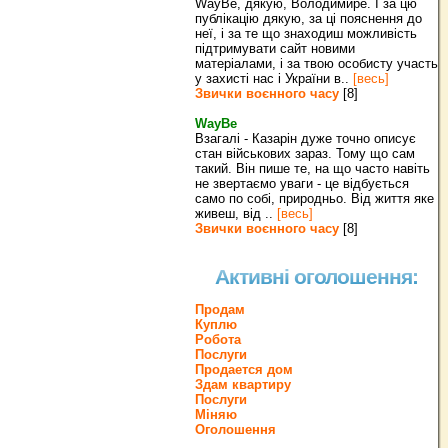
WayBe, дякую, Володимире. І за цю
публікацію дякую, за ці пояснення до
неї, і за те що знаходиш можливість
підтримувати сайт новими
матеріалами, і за твою особисту участь
у захисті нас і України в..
[весь]
Звички воєнного часу
[8]
WayBe
Взагалі - Казарін дуже точно описує
стан військових зараз. Тому що сам
такий. Він пише те, на що часто навіть
не звертаємо уваги - це відбується
само по собі, природньо. Від життя яке
живеш, від ..
[весь]
Звички воєнного часу
[8]
Активні оголошення:
Продам
Куплю
Робота
Послуги
Продается дом
Здам квартиру
Послуги
Міняю
Оголошення