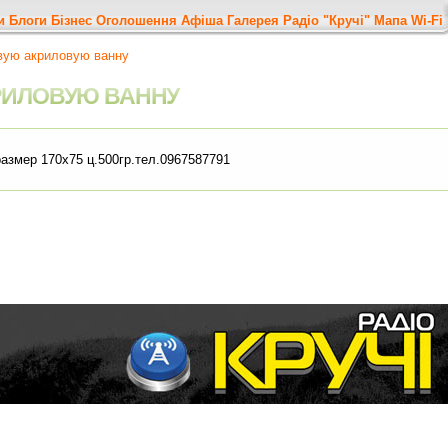
и
Блоги
Бізнес
Оголошення
Афіша
Галерея
Радіо "Кручі"
Мапа
Wi-Fi
ую акриловую ванну
РИЛОВУЮ ВАННУ
азмер 170х75 ц.500гр.тел.0967587791