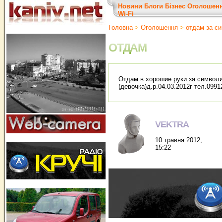
Новини
Блоги
Бізнес
Оголошен
Wi-Fi
Головна
>
Оголошення
>
отдам за с
ОТДАМ
Отдам в хорошие руки за символи
(девочка)д.р.04.03.2012г тел.099
VEKTRA
10 травня 2012,
15:22