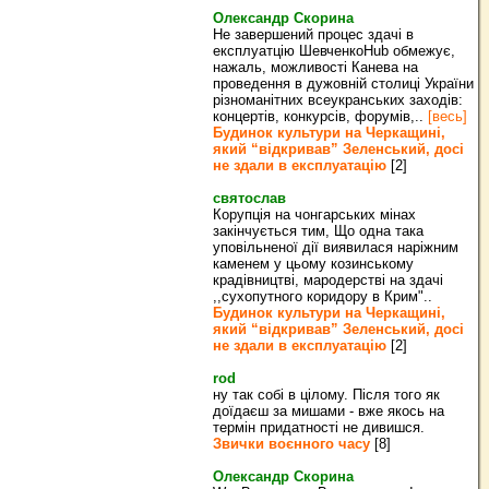
Олександр Скорина
Не завершений процес здачі в
експлуатцію ШевченкоHub обмежує,
нажаль, можливості Канева на
проведення в дужовній столиці України
різноманітних всеукранських заходів:
концертів, конкурсів, форумів,..
[весь]
Будинок культури на Черкащині,
який “відкривав” Зеленський, досі
не здали в експлуатацію
[2]
святослав
Корупція на чонгарських мінах
закінчується тим, Що одна така
уповільненої дії виявилася наріжним
каменем у цьому козинському
крадівництві, мародерстві на здачі
,,сухопутного коридору в Крим"..
Будинок культури на Черкащині,
який “відкривав” Зеленський, досі
не здали в експлуатацію
[2]
rod
ну так собі в цілому. Після того як
доїдаєш за мишами - вже якось на
термін придатності не дивишся.
Звички воєнного часу
[8]
Олександр Скорина