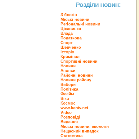
Розділи новин:
З блогів
Міські новини
Регіональні новини
Цікавинка
Влада
Податкова
Спорт
Шевченко
Історія
Кримінал
Спортивні новини
Новини
Анонси
Районні новини
Новини району
Вибори
Політика
Флейм
Віка
Космос
www.kaniv.net
Video
Розповіді
Видання
Міські новини, екологія
Нещасний випадок
Статистика