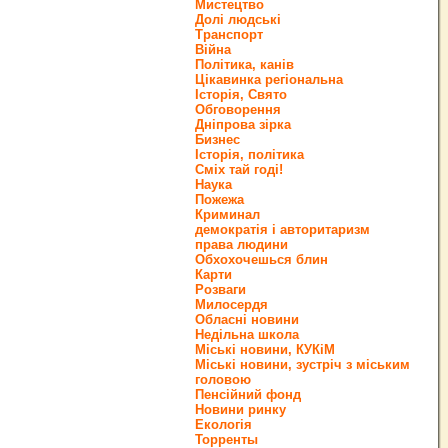
Мистецтво
Долі людські
Транспорт
Війна
Політика, канів
Цікавинка регіональна
Історія, Свято
Обговорення
Дніпрова зірка
Бизнес
Історія, політика
Сміх тай годі!
Наука
Пожежа
Криминал
демократія і авторитаризм
права людини
Обхохочешься блин
Карти
Розваги
Милосердя
Обласні новини
Недільна школа
Міські новини, КУКіМ
Міські новини, зустріч з міським
головою
Пенсійний фонд
Новини ринку
Екологія
Торренты