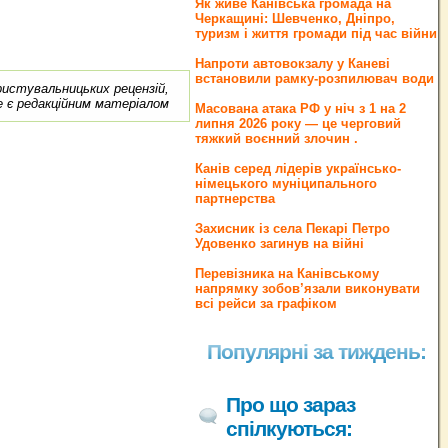
Як живе Канівська громада на
Черкащині: Шевченко, Дніпро,
туризм і життя громади під час війни
Напроти автовокзалу у Каневі
встановили рамку-розпилювач води
ористувальницьких рецензій,
е є редакційним матеріалом
Масована атака РФ у ніч з 1 на 2
липня 2026 року — це черговий
тяжкий воєнний злочин .
Канів серед лідерів українсько-
німецького муніципального
партнерства
Захисник із села Пекарі Петро
Удовенко загинув на війні
Перевізника на Канівському
напрямку зобов’язали виконувати
всі рейси за графіком
Популярні за тиждень:
Про що зараз
спілкуються: