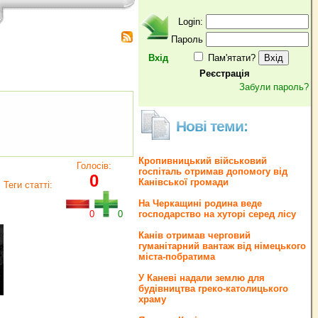
Login:
Пароль
Вхід
Пам'ятати?
Реєстрація
Забули пароль?
Нові теми:
Кропивницький військовий
Голосів:
госпіталь отримав допомогу від
0
Канівської громади
Теги статті:
На Черкащині родина веде
0
0
господарство на хуторі серед лісу
Канів отримав черговий
гуманітарний вантаж від німецького
міста-побратима
У Каневі надали землю для
будівництва греко‐католицького
храму