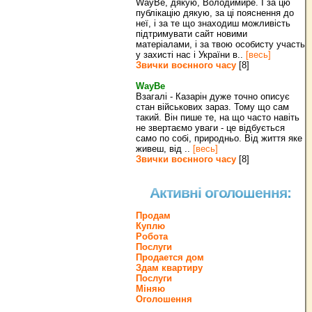
WayBe, дякую, Володимире. І за цю
публікацію дякую, за ці пояснення до
неї, і за те що знаходиш можливість
підтримувати сайт новими
матеріалами, і за твою особисту участь
у захисті нас і України в..
[весь]
Звички воєнного часу
[8]
WayBe
Взагалі - Казарін дуже точно описує
стан військових зараз. Тому що сам
такий. Він пише те, на що часто навіть
не звертаємо уваги - це відбується
само по собі, природньо. Від життя яке
живеш, від ..
[весь]
Звички воєнного часу
[8]
Активні оголошення:
Продам
Куплю
Робота
Послуги
Продается дом
Здам квартиру
Послуги
Міняю
Оголошення