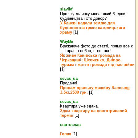
slavikf
Про яку ділянку мова, який бюджет
будівництва і хто донор?
У Каневі надали землю для
будівництва греко‐католицького
храму
[1]
WayBe
Вражаюче фото до статті, прямо все є
- і Тарас, і собор, і гес, все!
Як живе Канівська громада на
Черкащині: Шевченко, Дніпро,
туризм і життя громади під час війни
[1]
sevas_ua
Продано!
Продам пральну машину Samsung
3.5кг.2500 грн.
[1]
sevas_ua
Квартира уже здана.
Здам квартиру на довготривалий
термін
[1]
святослав
Гопак
[1]