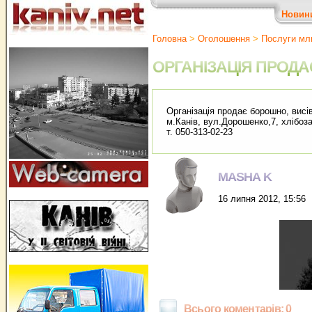
Новин
Головна
>
Оголошення
>
Послуги мл
ОРГАНІЗАЦІЯ ПРОДА
Організація продає борошно, висі
м.Канів, вул.Дорошенко,7, хлібоз
т. 050-313-02-23
MASHA K
16 липня 2012, 15:56
Всього коментарів: 0