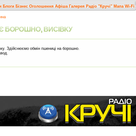
и
Блоги
Бізнес
Оголошення
Афіша
Галерея
Радіо "Кручі"
Мапа
Wi-Fi
ина
Є БОРОШНО, ВИСІВКУ
вку. Здійснюємо обмін пшениці на борошно.
авод.