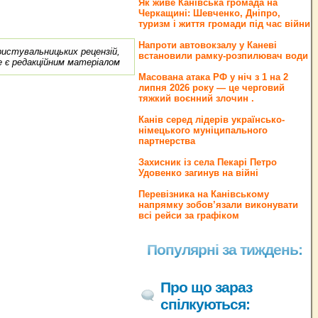
Як живе Канівська громада на
Черкащині: Шевченко, Дніпро,
туризм і життя громади під час війни
Напроти автовокзалу у Каневі
ористувальницьких рецензій,
встановили рамку-розпилювач води
е є редакційним матеріалом
Масована атака РФ у ніч з 1 на 2
липня 2026 року — це черговий
тяжкий воєнний злочин .
Канів серед лідерів українсько-
німецького муніципального
партнерства
Захисник із села Пекарі Петро
Удовенко загинув на війні
Перевізника на Канівському
напрямку зобов’язали виконувати
всі рейси за графіком
Популярні за тиждень:
Про що зараз
спілкуються: