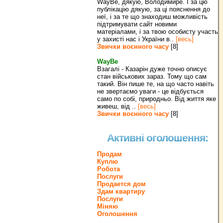
WayBe, дякую, Володимире. І за цю
публікацію дякую, за ці пояснення до
неї, і за те що знаходиш можливість
підтримувати сайт новими
матеріалами, і за твою особисту участь
у захисті нас і України в..
[весь]
Звички воєнного часу
[8]
WayBe
Взагалі - Казарін дуже точно описує
стан військових зараз. Тому що сам
такий. Він пише те, на що часто навіть
не звертаємо уваги - це відбується
само по собі, природньо. Від життя яке
живеш, від ..
[весь]
Звички воєнного часу
[8]
Активні оголошення:
Продам
Куплю
Робота
Послуги
Продается дом
Здам квартиру
Послуги
Міняю
Оголошення