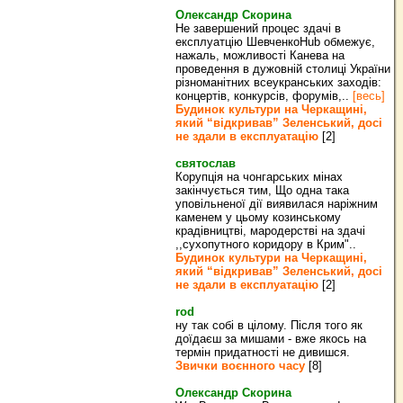
Олександр Скорина
Не завершений процес здачі в
експлуатцію ШевченкоHub обмежує,
нажаль, можливості Канева на
проведення в дужовній столиці України
різноманітних всеукранських заходів:
концертів, конкурсів, форумів,..
[весь]
Будинок культури на Черкащині,
який “відкривав” Зеленський, досі
не здали в експлуатацію
[2]
святослав
Корупція на чонгарських мінах
закінчується тим, Що одна така
уповільненої дії виявилася наріжним
каменем у цьому козинському
крадівництві, мародерстві на здачі
,,сухопутного коридору в Крим"..
Будинок культури на Черкащині,
який “відкривав” Зеленський, досі
не здали в експлуатацію
[2]
rod
ну так собі в цілому. Після того як
доїдаєш за мишами - вже якось на
термін придатності не дивишся.
Звички воєнного часу
[8]
Олександр Скорина