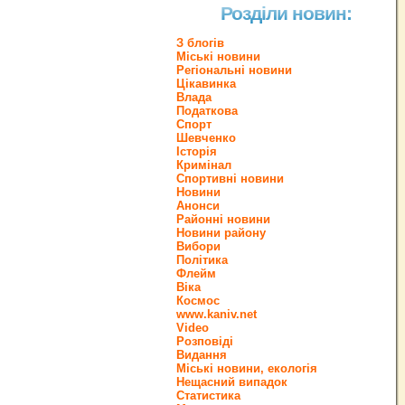
Розділи новин:
З блогів
Міські новини
Регіональні новини
Цікавинка
Влада
Податкова
Спорт
Шевченко
Історія
Кримінал
Спортивні новини
Новини
Анонси
Районні новини
Новини району
Вибори
Політика
Флейм
Віка
Космос
www.kaniv.net
Video
Розповіді
Видання
Міські новини, екологія
Нещасний випадок
Статистика