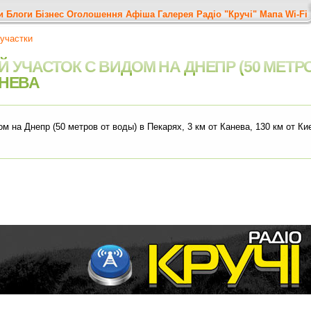
и
Блоги
Бізнес
Оголошення
Афіша
Галерея
Радіо "Кручі"
Мапа
Wi-Fi
участки
УЧАСТОК С ВИДОМ НА ДНЕПР (50 МЕТРО
АНЕВА
 на Днепр (50 метров от воды) в Пекарях, 3 км от Канева, 130 км от Киев