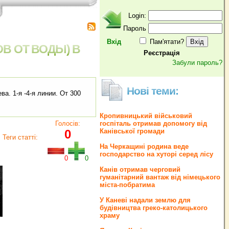
Login:
Пароль
Вхід
Пам'ятати?
В ОТ ВОДЫ) В
Реєстрація
Забули пароль?
Нові теми:
а. 1-я -4-я линии. От 300
Кропивницький військовий
Голосів:
госпіталь отримав допомогу від
0
Канівської громади
Теги статті:
На Черкащині родина веде
господарство на хуторі серед лісу
0
0
Канів отримав черговий
гуманітарний вантаж від німецького
міста-побратима
У Каневі надали землю для
будівництва греко‐католицького
храму