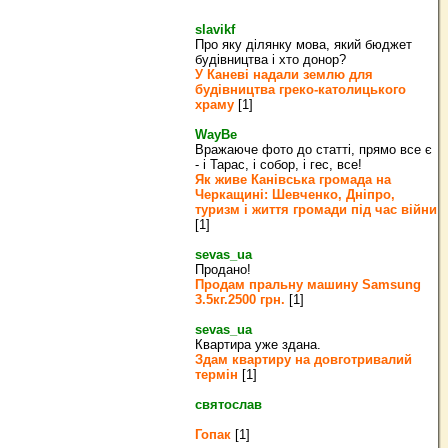
slavikf
Про яку ділянку мова, який бюджет
будівництва і хто донор?
У Каневі надали землю для
будівництва греко‐католицького
храму
[1]
WayBe
Вражаюче фото до статті, прямо все є
- і Тарас, і собор, і гес, все!
Як живе Канівська громада на
Черкащині: Шевченко, Дніпро,
туризм і життя громади під час війни
[1]
sevas_ua
Продано!
Продам пральну машину Samsung
3.5кг.2500 грн.
[1]
sevas_ua
Квартира уже здана.
Здам квартиру на довготривалий
термін
[1]
святослав
Гопак
[1]