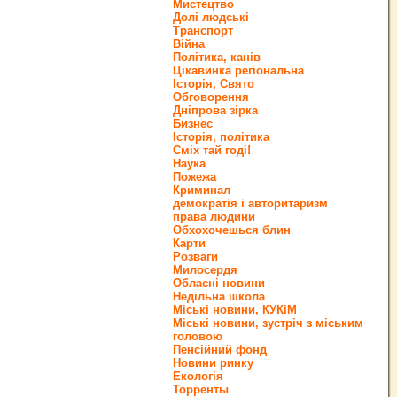
Мистецтво
Долі людські
Транспорт
Війна
Політика, канів
Цікавинка регіональна
Історія, Свято
Обговорення
Дніпрова зірка
Бизнес
Історія, політика
Сміх тай годі!
Наука
Пожежа
Криминал
демократія і авторитаризм
права людини
Обхохочешься блин
Карти
Розваги
Милосердя
Обласні новини
Недільна школа
Міські новини, КУКіМ
Міські новини, зустріч з міським
головою
Пенсійний фонд
Новини ринку
Екологія
Торренты