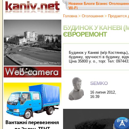
Новини
Блоги
Бізнес
Оголошен
Wi-Fi
Головна
>
Оголошення
>
Продается 
БУДИНОК У КАНЕВІ (М
ЄВРОРЕМОНТ
Будинок у Каневі (м/р Костянець),
будинку, зручності в будинку, відм
Ціна 35800 у. о., торг. Тел: 097443
SEMKO
16 липня 2012,
16:39