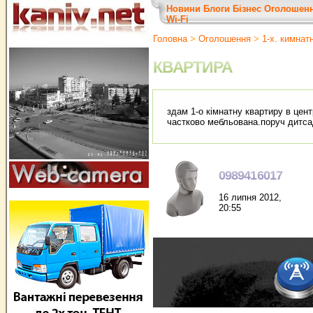
Новини
Блоги
Бізнес
Оголошен
Wi-Fi
Головна
>
Оголошення
>
1-х. кимнат
КВАРТИРА
здам 1-о кімнатну квартиру в центр
частково мебльована.поруч дитса
0989416017
16 липня 2012,
20:55