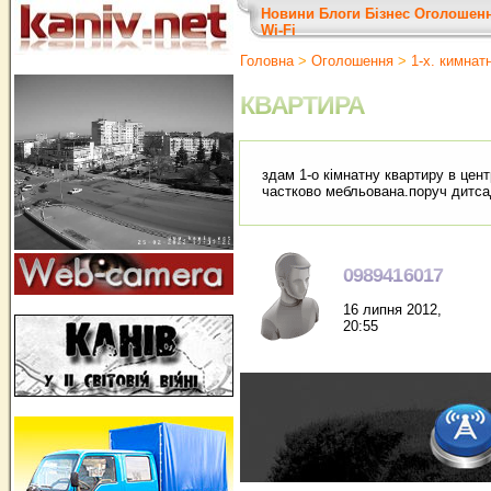
Новини
Блоги
Бізнес
Оголошен
Wi-Fi
Головна
>
Оголошення
>
1-х. кимнат
КВАРТИРА
здам 1-о кімнатну квартиру в центр
частково мебльована.поруч дитса
0989416017
16 липня 2012,
20:55