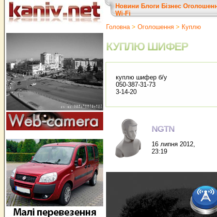
Новини
Блоги
Бізнес
Оголошен
Wi-Fi
Головна
>
Оголошення
>
Куплю
КУПЛЮ ШИФЕР
куплю шифер б/у
050-387-31-73
3-14-20
NGTN
16 липня 2012,
23:19